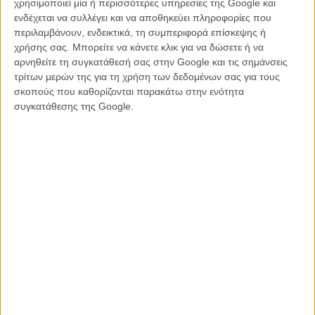
χρησιμοποιεί μία ή περισσότερες υπηρεσίες της Google και
«Από την μυστική μονάδα κρατικών εργαστήριων του Χόκινς και το
ενδέχεται να συλλέγει και να αποθηκεύει πληροφορίες που
σπίτι των Μπάγιερς με τα χριστουγεννιάτικα φωτάκια στους τοίχους,
περιλαμβάνουν, ενδεικτικά, τη συμπεριφορά επίσκεψης ή
μέχρι τον ανατριχιαστικό ανάποδο κόσμο με τα κολλώδη δέντρα και
χρήσης σας. Μπορείτε να κάνετε κλικ για να δώσετε ή να
τον υπόγειό του λαβύρινθο, όλα σας περιμένουν με αναπάντεχες
αρνηθείτε τη συγκατάθεσή σας στην Google και τις σημάνσεις
ανατροπές κι εκπλήξεις σε κάθε γωνιά του πάρκου» γράφει η
τρίτων μερών της για τη χρήση των δεδομένων σας για τους
ανακοίνωση των Universal Studios.
σκοπούς που καθορίζονται παρακάτω στην ενότητα
συγκατάθεσης της Google.
Δείτε κι αυτό:
Πώς θα ήταν το «Stranger Things» με serial killer; Το
τρέιλερ του «Summer of ’84» έχει την απάντηση