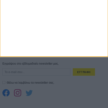
ΑΥΓ
Ο Τζάρεντ Λέτο αρνείται τις καταγγελίες: «Δεν έχω διαπράξει ποτέ
σεξουαλική επίθεση»
30 ΙΟΥΛ
10 καυτές ταινίες (+ 5 δροσερές επανεκδόσεις) για τον Αύγουστο
01
ΑΥΓ
Spider-Man: Καινούργια Μέρα
30 ΜΑΡ
CONNECT
Εγγράψου στο εβδομαδιαίο newsletter μας.
ΕΓΓΡΑΦΗ
Θέλω να λαμβάνω τα newsletter σας.