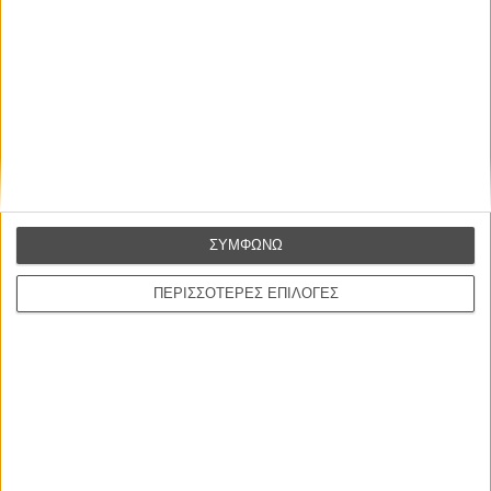
Η επιτυχία είναι υπερτιμημένη. Δεν σε κάνει
καλύτερο, δεν σε πάει πουθενά η επιτυχία. Είναι
απλώς ένα ωραίο, ανεβαστικό, επιφανειακό
συναίσθημα.»
ΣΥΜΦΩΝΩ
Βιμ Βέντερς
ΠΕΡΙΣΣΟΤΕΡΕΣ ΕΠΙΛΟΓΕΣ
Συνέντευξη
ΝΕΕΣ ΤΑΙΝΙΕΣ
Ο Παραχαράκτης
L’ Affaire Bojarski (The Moneymaker)
του Ζαν-Πολ Σαλομέ