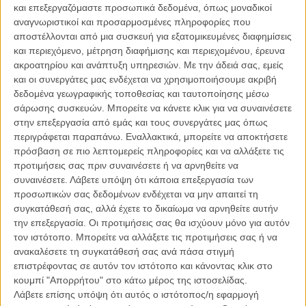
και επεξεργαζόμαστε προσωπικά δεδομένα, όπως μοναδικοί
Θυμηθείτε κι αυτό:
Τι να κάνετε αν βρεθείτε στο Upside Down; Οι
αναγνωριστικοί και προσαρμοσμένες πληροφορίες που
πρωταγωνιστές τού «Stranger Things» συμβουλεύουν
αποστέλλονται από μια συσκευή για εξατομικευμένες διαφημίσεις
και περιεχόμενο, μέτρηση διαφήμισης και περιεχομένου, έρευνα
Ενα εισιτήριο για τη βόλτα στο «Stranger Things» κομμάτι του
ακροατηρίου και ανάπτυξη υπηρεσιών.
Με την άδειά σας, εμείς
πάρκου, θα σας έχει κι έξτρα μπόνους: να σας κυνηγά ο
και οι συνεργάτες μας ενδέχεται να χρησιμοποιήσουμε ακριβή
Demogorgon!
δεδομένα γεωγραφικής τοποθεσίας και ταυτοποίησης μέσω
σάρωσης συσκευών. Μπορείτε να κάνετε κλικ για να συναινέσετε
στην επεξεργασία από εμάς και τους συνεργάτες μας όπως
περιγράφεται παραπάνω. Εναλλακτικά, μπορείτε να αποκτήσετε
πρόσβαση σε πιο λεπτομερείς πληροφορίες και να αλλάξετε τις
προτιμήσεις σας πριν συναινέσετε ή να αρνηθείτε να
συναινέσετε.
Λάβετε υπόψη ότι κάποια επεξεργασία των
προσωπικών σας δεδομένων ενδέχεται να μην απαιτεί τη
συγκατάθεσή σας, αλλά έχετε το δικαίωμα να αρνηθείτε αυτήν
την επεξεργασία. Οι προτιμήσεις σας θα ισχύουν μόνο για αυτόν
τον ιστότοπο. Μπορείτε να αλλάξετε τις προτιμήσεις σας ή να
ανακαλέσετε τη συγκατάθεσή σας ανά πάσα στιγμή
επιστρέφοντας σε αυτόν τον ιστότοπο και κάνοντας κλικ στο
κουμπί "Απορρήτου" στο κάτω μέρος της ιστοσελίδας.
Λάβετε επίσης υπόψη ότι αυτός ο ιστότοπος/η εφαρμογή