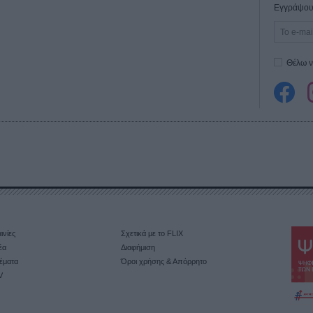
Εγγράψου 
Θέλω ν
ινίες
Σχετικά με το FLIX
έα
Διαφήμιση
έματα
Όροι χρήσης & Απόρρητο
V