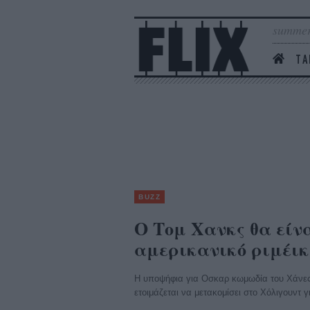
summer
ΤΑ
BUZZ
Ο Τομ Χανκς θα είνα
αμερικανικό ριμέικ
Η υποψήφια για Οσκαρ κωμωδία του Χάνες 
ετοιμάζεται να μετακομίσει στο Χόλιγουντ 