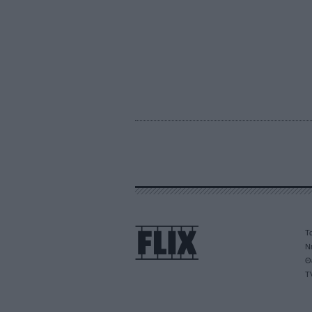
Τα
Ν
Θ
T