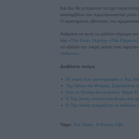
Και δεν θα μπορούσε να έχει περισσότερε
αναλαμβάνει τον πρωταγωνιστικό ρόλο
Ο αγαπημένος ηθοποιός του αμερικανικο
Ανάμεσα σε αυτό το μάλλον σίγουρο εισ
του
«The Post» (πρώην «The Papers»)
να σβήσει την πικρή γεύση που άφησαν
«Inferno»
.
Διαβάστε ακόμη
To κτίριο που φωτογράφισε ο Τομ Χανκ
Τομ Χανκς και Μπρους Σπρίνγκστιν σ
Ολα τα Οσκαρ δεν φτάνουν: Μέριλ Στρ
Ο Τομ Χανκς στέλνει ένα δώρο στο γ
O Τομ Χανκς ετοιμάζεται να εκδώσει 
Tags:
Τομ Χανκς,
Ο Κύριος Οβε