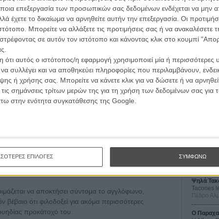
ποια επεξεργασία των προσωπικών σας δεδομένων ενδέχεται να μην απ
λά έχετε το δικαίωμα να αρνηθείτε αυτήν την επεξεργασία. Οι προτιμήσ
ιστότοπο. Μπορείτε να αλλάξετε τις προτιμήσεις σας ή να ανακαλέσετε
στρέφοντας σε αυτόν τον ιστότοπο και κάνοντας κλικ στο κουμπί "Απ
ς.
 ότι αυτός ο ιστότοπος/η εφαρμογή χρησιμοποιεί μία ή περισσότερες 
ι να συλλέγει και να αποθηκεύει πληροφορίες που περιλαμβάνουν, ενδεικ
ης ή χρήσης σας. Μπορείτε να κάνετε κλικ για να δώσετε ή να αρνηθε
Οι Αρμονί
 τις σημάνσεις τρίτων μερών της για τη χρήση των δεδομένων σας για
Werckmei
Μπέλα Τα
άτω στην ενότητα συγκατάθεσης της Google.
Μια Θέση 
A Place in
Τζορτζ Στί
Οδύσσεια
The Odys
ΣΣΟΤΕΡΕΣ ΕΠΙΛΟΓΕΣ
ΣΥΜΦΩΝΩ
Κρίστοφε
Ψηλά Τακ
Tacones l
ετοιμάζεται να αποκτήσει σύντομα το αγγλόφωνο,
Πέδρο Αλ
δόν βέβαιο ότι φιλοδοξεί για ακόμα περισσότερες
ουηδίας προκάτοχό του.
Ο Παραχα