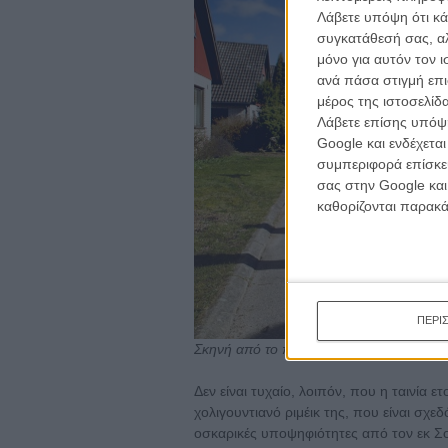
Λάβετε υπόψη ότι κά
συγκατάθεσή σας, αλ
μόνο για αυτόν τον 
ανά πάσα στιγμή επι
μέρος της ιστοσελίδα
Λάβετε επίσης υπόψη
Google και ενδέχετα
συμπεριφορά επίσκεψ
σας στην Google και
καθορίζονται παρακ
ΠΕΡΙ
Σκηνή από το πρωτότυπο σουηδικό φιλμ
Δεν είναι τυχαίο, λοιπόν, που η ταινία 
χολιγουντιανό ριμέικ της, που είναι σχε
οσκαρικές υποψηφιότητες από τον εκ Σ