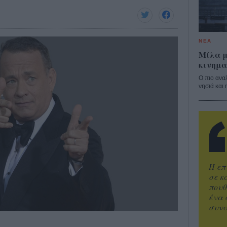
ΝΕΑ
Μίλα μ
κινημα
Ο πιο ανα
νησιά και 
Η επ
σε κ
πουθ
ένα 
συνα