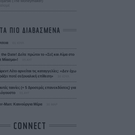
 Bojarski (The Moneymaker)
Σαλομέ
ΤΑ ΠΙΟ ΔΙΑΒΑΣΜΕΝΑ
σεια
01 ΙΟΥΛ
 the Date! Δείτε πρώτοι το «Σεξ και Αίμα στο
 Μίασμα»!
05 ΑΥΓ
άρεντ Λέτο αρνείται τις καταγγελίες: «Δεν έχω
ράξει ποτέ σεξουαλική επίθεση»
30 ΙΟΥΛ
αυτές ταινίες (+ 5 δροσερές επανεκδόσεις) για
Αύγουστο
01 ΑΥΓ
er-Man: Καινούργια Μέρα
30 ΜΑΡ
CONNECT