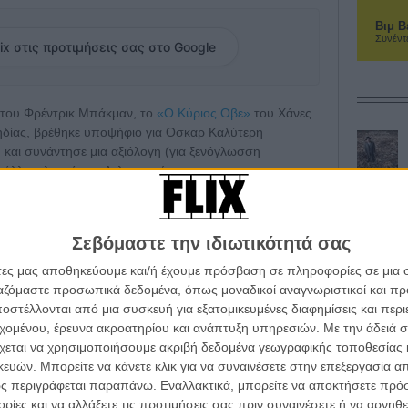
Βιμ Β
Συνέντ
ix στις προτιμήσεις σας στο Google
α του Φρέντρικ Μπάκμαν, το
«O Κύριος Οβε»
του Χάνες
ηδίας, βρέθηκε υποψήφιο για Οσκαρ Καλύτερη
) και συνάντησε μια αξιόλογη (για ξενόγλωσση
 άλλη πλευρά του Ατλαντικού.
κυρίου Οβε, που βλέπει τη ζωή του να αλλάζει όταν μια
τόν και τους φασαριόζους νέους του γείτονες διέθετε
Σεβόμαστε την ιδιωτικότητά σας
γής, αλλά κατάφερνε να ισορροπήσει σωστά πάνω στη
άτες μας αποθηκεύουμε και/ή έχουμε πρόσβαση σε πληροφορίες σε μια
ργαζόμαστε προσωπικά δεδομένα, όπως μοναδικοί αναγνωριστικοί και 
ου Στίβεν Σπίλμπεργκ αποκαλύπτει το εντυπωσιακό
στέλλονται από μια συσκευή για εξατομικευμένες διαφημίσεις και περ
εχομένου, έρευνα ακροατηρίου και ανάπτυξη υπηρεσιών.
Με την άδειά σα
χεται να χρησιμοποιήσουμε ακριβή δεδομένα γεωγραφικής τοποθεσίας 
ών. Μπορείτε να κάνετε κλικ για να συναινέσετε στην επεξεργασία απ
ς περιγράφεται παραπάνω. Εναλλακτικά, μπορείτε να αποκτήσετε πρό
ίες και να αλλάξετε τις προτιμήσεις σας πριν συναινέσετε ή να αρνηθεί