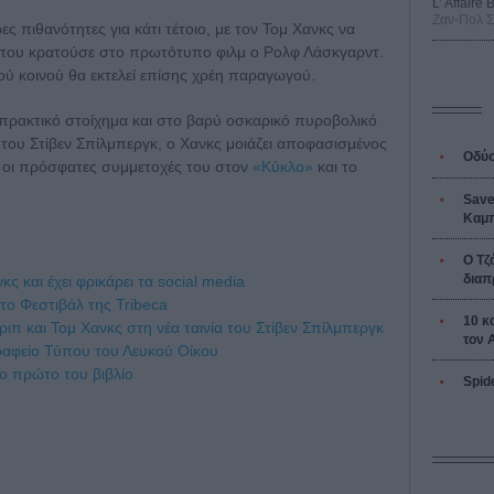
L’ Affaire
Ζαν-Πολ 
ς πιθανότητες για κάτι τέτοιο, με τον Τομ Χανκς να
 που κρατούσε στο πρωτότυπο φιλμ ο Ρολφ Λάσκγαρντ.
ύ κοινού θα εκτελεί επίσης χρέη παραγωγού.
πρακτικό στοίχημα και στο βαρύ οσκαρικό πυροβολικό
του Στίβεν Σπίλμπεργκ, ο Χανκς μοιάζει αποφασισμένος
Οδύσ
 οι πρόσφατες συμμετοχές του στον
«Κύκλο»
και το
Save
Καμπ
Ο Τζ
διαπ
ς και έχει φρικάρει τα social media
το Φεστιβάλ της Tribeca
10 κ
ιπ και Τομ Χανκς στη νέα ταινία του Στίβεν Σπίλμπεργκ
τον 
ραφείο Τύπου του Λευκού Οίκου
το πρώτο του βιβλίο
Spid