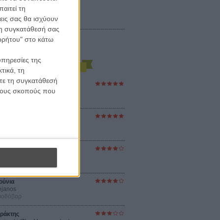
αιτεί τη
εις σας θα ισχύουν
 τη συγκατάθεσή σας
ορρήτου" στο κάτω
υπηρεσίες της
τικά, τη
ίτε τη συγκατάθεσή
ες Βερκμάιστερ
 τους σκοπούς που
ster Harmonies
ρ
στον Ηλιο
 the Sun
βενς
sey
ρ Νόλαν
ούνια
ejanos
μοδόβαρ
ράκτης