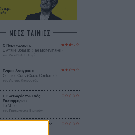
έντερς
ευξη
ΝΕΕΣ ΤΑΙΝΙΕΣ
Ο Παραχαράκτης
L’ Affaire Bojarski (The Moneymaker)
του Ζαν-Πολ Σαλομέ
Γνήσιο Αντίγραφο
Certified Copy (Copie Conforme)
του Αμπάς Κιαροστάμι
Ο Κλειδαράς του Ενός
Εκατομμυρίου
Le Million
του Γκρεγκουάρ Βινιερόν
Αυτό που Ξέρουν οι Γυναίκες
Pour le Plaisir
του Ρεέμ Κερισί