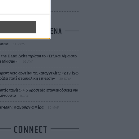
 Bojarski (The Moneymaker)
Σαλομέ
ΤΑ ΠΙΟ ΔΙΑΒΑΣΜΕΝΑ
σεια
01 ΙΟΥΛ
 the Date! Δείτε πρώτοι το «Σεξ και Αίμα στο
 Μίασμα»!
05 ΑΥΓ
άρεντ Λέτο αρνείται τις καταγγελίες: «Δεν έχω
ράξει ποτέ σεξουαλική επίθεση»
30 ΙΟΥΛ
αυτές ταινίες (+ 5 δροσερές επανεκδόσεις) για
Αύγουστο
01 ΑΥΓ
er-Man: Καινούργια Μέρα
30 ΜΑΡ
CONNECT