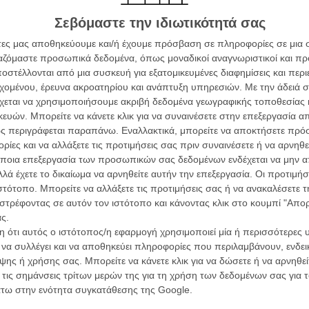
Σεβόμαστε την ιδιωτικότητά σας
άτες μας αποθηκεύουμε και/ή έχουμε πρόσβαση σε πληροφορίες σε μια
ργαζόμαστε προσωπικά δεδομένα, όπως μοναδικοί αναγνωριστικοί και 
στέλλονται από μια συσκευή για εξατομικευμένες διαφημίσεις και περ
εχομένου, έρευνα ακροατηρίου και ανάπτυξη υπηρεσιών.
Με την άδειά σα
χεται να χρησιμοποιήσουμε ακριβή δεδομένα γεωγραφικής τοποθεσίας 
ών. Μπορείτε να κάνετε κλικ για να συναινέσετε στην επεξεργασία απ
Οι Αρμονί
Werckmei
ς περιγράφεται παραπάνω. Εναλλακτικά, μπορείτε να αποκτήσετε πρό
Μπέλα Τα
ίες και να αλλάξετε τις προτιμήσεις σας πριν συναινέσετε ή να αρνηθεί
ποια επεξεργασία των προσωπικών σας δεδομένων ενδέχεται να μην απ
Μια Θέση 
λά έχετε το δικαίωμα να αρνηθείτε αυτήν την επεξεργασία. Οι προτιμήσ
A Place in
Τζορτζ Στί
ιστότοπο. Μπορείτε να αλλάξετε τις προτιμήσεις σας ή να ανακαλέσετε
στρέφοντας σε αυτόν τον ιστότοπο και κάνοντας κλικ στο κουμπί "Απ
Οδύσσεια
ς.
The Odys
Κρίστοφε
 ότι αυτός ο ιστότοπος/η εφαρμογή χρησιμοποιεί μία ή περισσότερες 
ι να συλλέγει και να αποθηκεύει πληροφορίες που περιλαμβάνουν, ενδεικ
Ψηλά Τακ
ης ή χρήσης σας. Μπορείτε να κάνετε κλικ για να δώσετε ή να αρνηθε
Tacones l
 τις σημάνσεις τρίτων μερών της για τη χρήση των δεδομένων σας για
Πέδρο Αλ
άτω στην ενότητα συγκατάθεσης της Google.
ς» δεν ακούγεται ως κάτι αληθινά συναρπαστικό, ο
Ο Παραχα