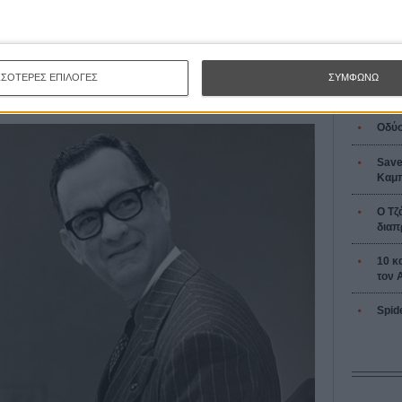
ς του βιβλίου αφορούν σε μια σειρά από διαφορετικές
L’ Affaire
Ζαν-Πολ 
τη που φτάνει στην Αμερική αφού η χώρα του και η
 εμφύλιο πόλεμο, για έναν παίκτη του μπόουλινγκ που
τρικό εκατομμυριούχο και τον βοηθό του που αναζητούν
, για την ζωή ενός ηθοποιού σε μια περιοδεία για την
ΣΣΟΤΕΡΕΣ ΕΠΙΛΟΓΕΣ
ΣΥΜΦΩΝΩ
Οδύσ
Save
Καμπ
Ο Τζ
διαπ
10 κ
τον 
Spid