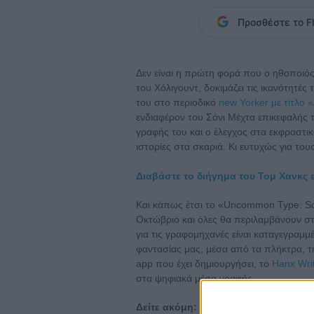
Προσθέστε το Fl
Δεν είναι η πρώτη φορά που ο ηθοποιό
του Χόλιγουντ, δοκιμάζει τις ικανότητές
του στο περιοδικό
new Yorker με τίτλο 
ενδιαφέρον του Σόνι Μέχτα επικεφαλής
γραφής του και ο έλεγχος στα εκφραστικ
ιστορίες στα σκαριά. Κι ευτυχώς για τ
Διαβάστε το διήγημα του Τομ Χανκς 
Και κάπως έτσι το «Uncommon Type: Som
Οκτώβριο και όλες θα περιλαμβάνουν σ
για τις γραφομηχανές είναι καταγεγραμμέ
φαντασίας μας, μέσα από τα πλήκτρα, τη
app που έχει δημιουργήσει, το
Hanx Wri
στα ψηφιακά μέσα γραφής.
Δείτε ακόμη:
Εσείς κατεβάσατε το ap