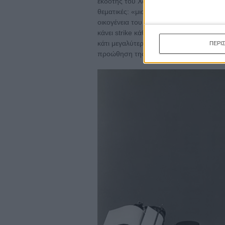
εκδότης του Χανκς εξηγεί ότι οι ιστορίε
θεματικές: «μια ιστορία γι έναν μετανάσ
οικογένεια του έχουν διαλυθεί από έναν
κάνει strike κάθε φορά, για έναν εκκεν
κάτι μεγαλύτερο στην Αμερική του σήμερα
ΠΕΡΙ
προώθηση της τελευταίας ταινίας του».