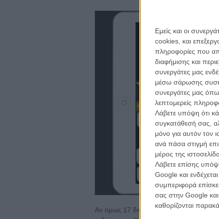
Εμείς και οι συνεργ
cookies, και επεξε
πληροφορίες που απο
διαφήμισης και περι
συνεργάτες μας ενδέ
μέσω σάρωσης συσκευ
συνεργάτες μας όπω
λεπτομερείς πληροφορ
Λάβετε υπόψη ότι κά
συγκατάθεσή σας, αλ
μόνο για αυτόν τον 
ανά πάσα στιγμή επι
μέρος της ιστοσελίδα
Λάβετε επίσης υπόψη
Google και ενδέχετα
συμπεριφορά επίσκεψ
σας στην Google και
καθορίζονται παρακ
Αν όμως 17 διηγήματα «για γραφομηχανέ