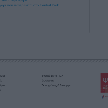
γάρι που παντρεύεται στο Central Park
ινίες
Σχετικά με το FLIX
έα
Διαφήμιση
έματα
Όροι χρήσης & Απόρρητο
V