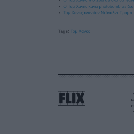
Ο Τομ Χανκς κάνει photobomb σε ζευ
Τομ Χανκς εναντίον Ντόναλντ Τραμπ
Tags:
Τομ Χανκς
Τα
Ν
Θ
T