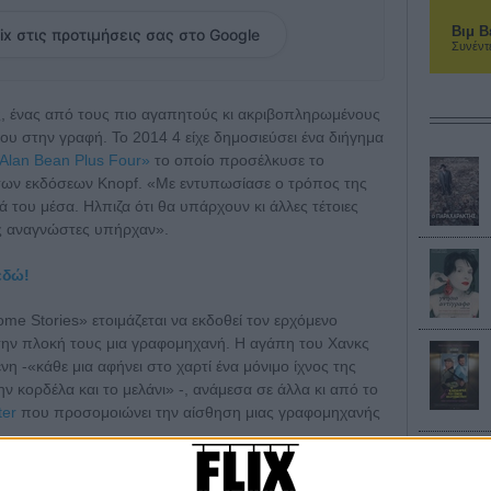
Βιμ Β
ix στις προτιμήσεις σας στο Google
Συνέντ
ς, ένας από τους πιο αγαπητούς κι ακριβοπληρωμένους
 του στην γραφή. Το 2014 4 είχε δημοσιεύσει ένα διήγημα
«Alan Bean Plus Four»
το οποίο προσέλκυσε το
 των εκδόσεων Knopf. «Με εντυπωσίασε ο τρόπος της
ά του μέσα. Ηλπιζα ότι θα υπάρχουν κι άλλες τέτοιες
ους αναγνώστες υπήρχαν».
εδώ!
e Stories» ετοιμάζεται να εκδοθεί τον ερχόμενο
την πλοκή τους μια γραφομηχανή. Η αγάπη του Χανκς
νη -«κάθε μια αφήνει στο χαρτί ένα μόνιμο ίχνος της
ν κορδέλα και το μελάνι» -, ανάμεσα σε άλλα κι από το
ter
που προσομοιώνει την αίσθηση μιας γραφομηχανής
p του Τομ Χανκς;