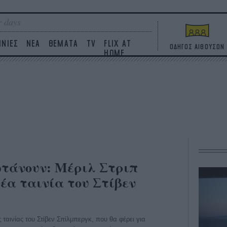
 days
ΙΝΙΕΣ
ΝΕΑ
ΘΕΜΑΤΑ
TV
FLIX AT
ΟΔΗΓΟΣ ΑΙΘΟΥΣΩΝ
HOME
φτάνουν: Μέριλ Στριπ
νέα ταινία του Στίβεν
 ταινίας του Στίβεν Σπίλμπεργκ, που θα φέρει για