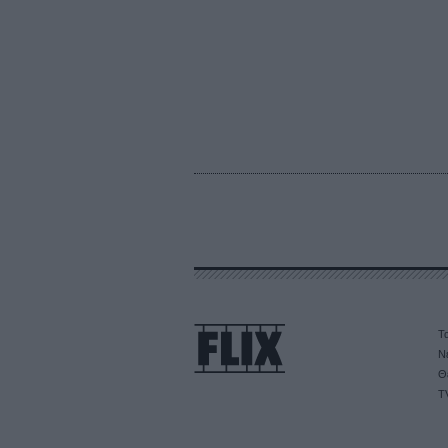
Τα
Ν
Θ
T