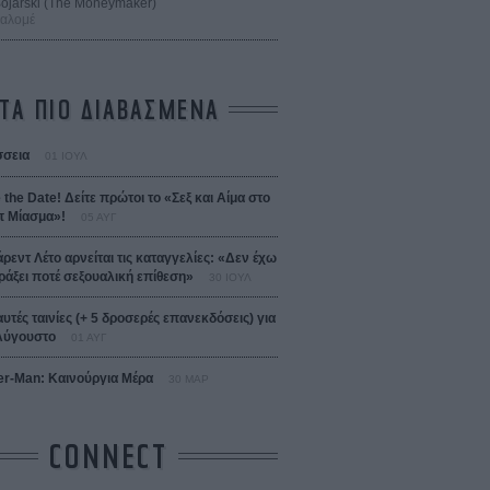
 Bojarski (The Moneymaker)
Σαλομέ
ΤΑ ΠΙΟ ΔΙΑΒΑΣΜΕΝΑ
σεια
01 ΙΟΥΛ
 the Date! Δείτε πρώτοι το «Σεξ και Αίμα στο
 Μίασμα»!
05 ΑΥΓ
άρεντ Λέτο αρνείται τις καταγγελίες: «Δεν έχω
ράξει ποτέ σεξουαλική επίθεση»
30 ΙΟΥΛ
αυτές ταινίες (+ 5 δροσερές επανεκδόσεις) για
Αύγουστο
01 ΑΥΓ
er-Man: Καινούργια Μέρα
30 ΜΑΡ
CONNECT