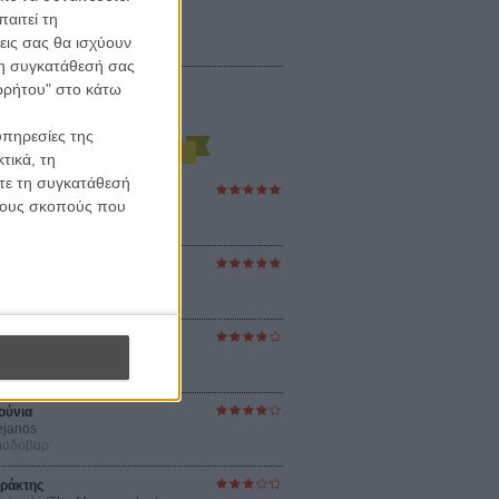
αιτεί τη
εις σας θα ισχύουν
 τη συγκατάθεσή σας
ορρήτου" στο κάτω
υπηρεσίες της
τικά, τη
ίτε τη συγκατάθεσή
ες Βερκμάιστερ
 τους σκοπούς που
ster Harmonies
ρ
στον Ηλιο
 the Sun
βενς
sey
ρ Νόλαν
ούνια
ejanos
μοδόβαρ
ράκτης