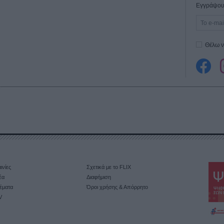
Εγγράψου 
Θέλω ν
ινίες
Σχετικά με το FLIX
έα
Διαφήμιση
έματα
Όροι χρήσης & Απόρρητο
V