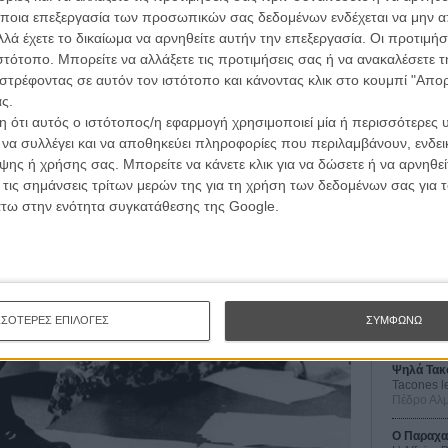
ποια επεξεργασία των προσωπικών σας δεδομένων ενδέχεται να μην απ
λά έχετε το δικαίωμα να αρνηθείτε αυτήν την επεξεργασία. Οι προτιμήσ
ιστότοπο. Μπορείτε να αλλάξετε τις προτιμήσεις σας ή να ανακαλέσετε
στρέφοντας σε αυτόν τον ιστότοπο και κάνοντας κλικ στο κουμπί "Απ
ς.
 ότι αυτός ο ιστότοπος/η εφαρμογή χρησιμοποιεί μία ή περισσότερες 
ι να συλλέγει και να αποθηκεύει πληροφορίες που περιλαμβάνουν, ενδεικ
ης ή χρήσης σας. Μπορείτε να κάνετε κλικ για να δώσετε ή να αρνηθε
Οι Αρμονί
 τις σημάνσεις τρίτων μερών της για τη χρήση των δεδομένων σας για
Werckmei
Μπέλα Τα
άτω στην ενότητα συγκατάθεσης της Google.
Μια Θέση 
A Place in
Τζορτζ Στί
Οδύσσεια
The Odys
ΣΣΟΤΕΡΕΣ ΕΠΙΛΟΓΕΣ
ΣΥΜΦΩΝΩ
Κρίστοφε
Ψηλά Τακ
Tacones l
Πέδρο Αλ
Ο Παραχα