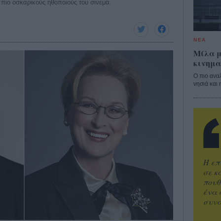
πιο οσκαρικούς ηθοποιούς του σινεμά.
ΝΕΑ
Μίλα μ
κινημα
Ο πιο ανα
νησιά και 
Η επ
σε κ
πουθ
ένα 
συνα