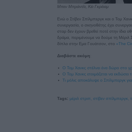
Μπεν Μπράντλι, Κέι Γκρέιαμ
Ενώ ο Στίβεν Σπίλμπεργκ και ο Τομ Χαν
συνεργασία, ο σκηνοθέτης έχει συνεργαστ
σταρ δεν έχουν βρεθεί ποτέ στην ίδια 
δράμα, περιμένουμε να δούμε τη Μέριλ 
δίπλα στην Εμα Γουάτσον, στο
«The Cir
Διαβάστε ακόμη
:
Ο Τομ Χανκς στέλνει ένα δώρο στο γ
O Τομ Χανκς ετοιμάζεται να εκδώσει 
Τι μόλις αποκάλυψε ο Σπίλμπεργκ για
Tags:
μέριλ στριπ,
στίβεν σπίλμπεργκ,