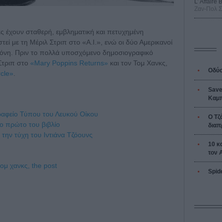
L’ Affaire
Ζαν-Πολ 
κς έχουν σταθερή, εμβληματική και πετυχημένη
εί με τη Μέριλ Στριπ στο «A.I.», ενώ οι δύο Αμερικανοί
οθόνη. Πριν το πολλά υποσχόμενο δημοσιογραφικό
Στριπ στο
«Mary Poppins Returns»
και τον Τομ Χανκς,
Οδύσ
cle»
.
Save
Καμπ
ραφείο Τύπου του Λευκού Οίκου
Ο Τζ
το πρώτο του βιβλίο
διαπ
 την τύχη του Ιντιάνα Τζόουνς
10 κ
τον 
τομ χανκς,
the post
Spid