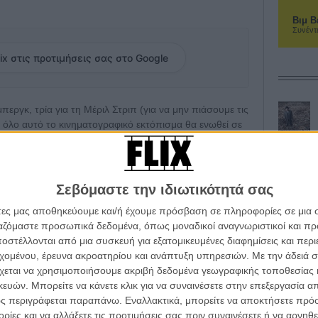
Βιμ Β
Συνέντ
ix στις προτιμήσεις σας στο Google
περγκ, τρία για τη Μέριλ Στριπ (για να μην πιάσουμε τις
: όλο αυτό το κινηματογραφικό εκτόπισμα θα ενωθεί σε
κ, μετά το
«Ready Player One»
και, ελπίζουμε, πριν τον
κτιμημένη ηθοποιός» - Η Μέριλ Στριπ ρίχνει ακόμα
Σεβόμαστε την ιδιωτικότητά σας
αμπ!
άτες μας αποθηκεύουμε και/ή έχουμε πρόσβαση σε πληροφορίες σε μια
ργαζόμαστε προσωπικά δεδομένα, όπως μοναδικοί αναγνωριστικοί και 
ίζει, μέσα από την τότε δουλειά της εφημερίδας
στέλλονται από μια συσκευή για εξατομικευμένες διαφημίσεις και περ
«Εγγράφων του Πενταγώνου», του ρόλου δηλαδή της
εχομένου, έρευνα ακροατηρίου και ανάπτυξη υπηρεσιών.
Με την άδειά σα
ρικοί ήρες της ταινίας, ο δημοσιογράφος Μπεν Μπράντλι
χεται να χρησιμοποιήσουμε ακριβή δεδομένα γεωγραφικής τοποθεσίας 
ς υποδύονται, αντίστοιχα, ο Τομ Χανκς και η Μέριλ
ών. Μπορείτε να κάνετε κλικ για να συναινέσετε στην επεξεργασία απ
ς περιγράφεται παραπάνω. Εναλλακτικά, μπορείτε να αποκτήσετε πρό
ίες και να αλλάξετε τις προτιμήσεις σας πριν συναινέσετε ή να αρνηθεί