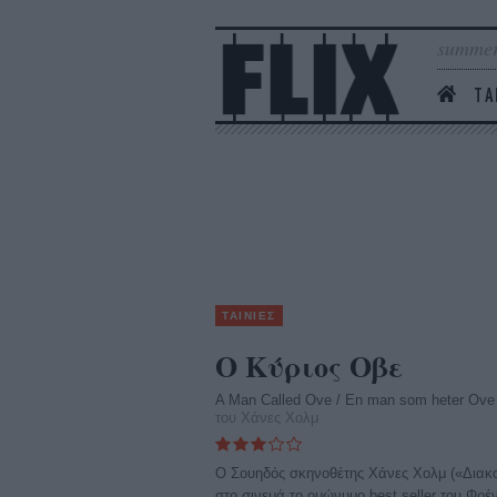
summer
ΤΑ
ΤΑΙΝΙΕΣ
O Κύριος Οβε
A Man Called Ove / En man som heter Ove
του Χάνες Χολμ
Ο Σουηδός σκηνοθέτης Χάνες Χολμ («Διακ
στο σινεμά το ομώνυμο best seller του Φρέ