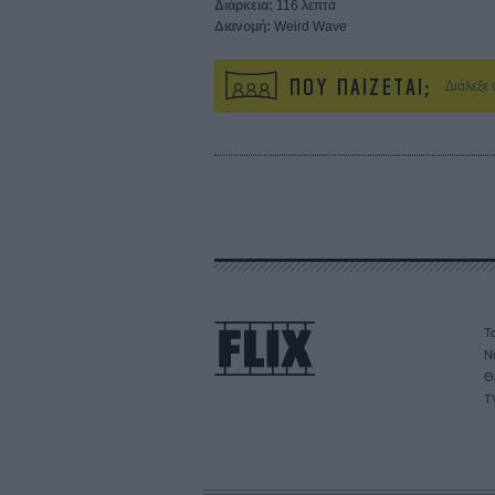
Διάρκεια:
116 λεπτά
Διανομή:
Weird Wave
ΠΟΥ ΠΑΙΖΕΤΑΙ;
Διάλεξε
Τα
Ν
Θ
T