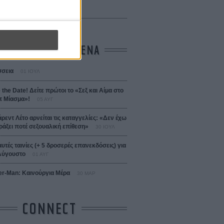
 Bojarski (The Moneymaker)
Σαλομέ
ΤΑ ΠΙΟ ΔΙΑΒΑΣΜΕΝΑ
σεια
01 ΙΟΥΛ
 the Date! Δείτε πρώτοι το «Σεξ και Αίμα στο
 Μίασμα»!
05 ΑΥΓ
άρεντ Λέτο αρνείται τις καταγγελίες: «Δεν έχω
ράξει ποτέ σεξουαλική επίθεση»
30 ΙΟΥΛ
αυτές ταινίες (+ 5 δροσερές επανεκδόσεις) για
Αύγουστο
01 ΑΥΓ
er-Man: Καινούργια Μέρα
30 ΜΑΡ
CONNECT