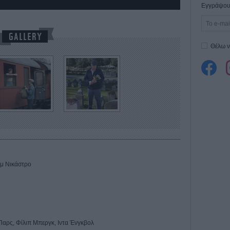
Εγγράψου 
Θέλω ν
ομ Νικάστρο
αρς, Φίλιπ Μπεργκ, Ιντα Ένγκβολ