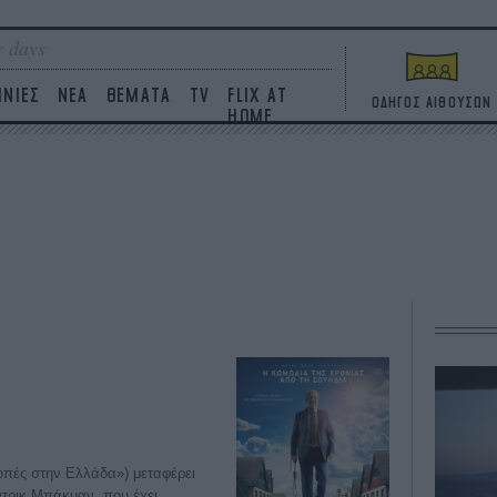
 days
ΙΝΙΕΣ
ΝΕΑ
ΘΕΜΑΤΑ
TV
FLIX AT
ΟΔΗΓΟΣ ΑΙΘΟΥΣΩΝ
HOME
οπές στην Ελλάδα») μεταφέρει
ντρικ Μπάκμαν, που έχει