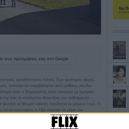
Βιμ Β
Συνέντ
ix στις προτιμήσεις σας στο Google
ριστικός, καταθλιπτικός τύπος. Eχει αυστηρές αρχές,
ηση, πιστεύει ότι περιβάλλεται από ηλίθιους και δεν
ιότερα ήταν ο διαχειριστής ενός οικισμού με όμορφα
 όχι πια: οι υπόλοιποι ιδιοκτήτες τον καθαίρεσαν –
ι φυσικά το θεωρεί ύψιστη προδοσία εκ μέρους τους. Γι’
ς να αυτοκτονήσει, ο Oβε περνάει τη μέρα του
λώνοντας και κάνοντάς τους συνεχώς υποδείξεις.
ύν «ο γείτονας από την κόλαση», αλλά αυτό που κανείς
τροπη συμπεριφορά κρύβεται μια συγκινητική ιστορία.