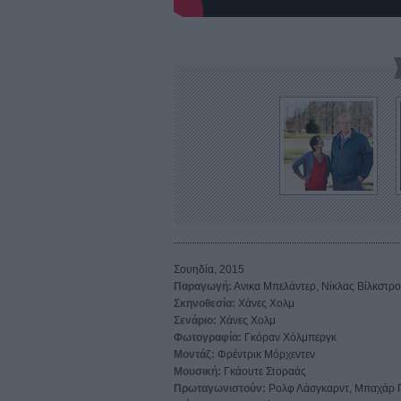
Σουηδία, 2015
Παραγωγή:
Ανικα Μπελάντερ, Νίκλας Βίλκστρ
Σκηνοθεσία:
Χάνες Χολμ
Σενάριο:
Χάνες Χολμ
Φωτογραφία:
Γκόραν Χόλμπεργκ
Μοντάζ:
Φρέντρικ Μόρχεντεν
Μουσική:
Γκάουτε Στοραάς
Πρωταγωνιστούν:
Ρολφ Λάσγκαρντ, Μπαχάρ Π