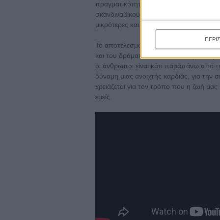
πραγματικότητα και αυτή των ξένων γειτό
σκανδιναβικού παραλόγου σκηνοθετών ό
μικρότερες και πιο αραιωμένες δόσεις.
ΠΕΡΙ
Το αποτέλεσμα είναι μια ταινία που ξέ
και του δράματος, που κοιτάζει με ανθρ
οι άνθρωποι είναι κάτι παραπάνω από τη
δύναμη μιας ανοιχτής καρδιάς, για την 
χρειάζεται για τον τρόπο που η ζωή μας
εμείς.