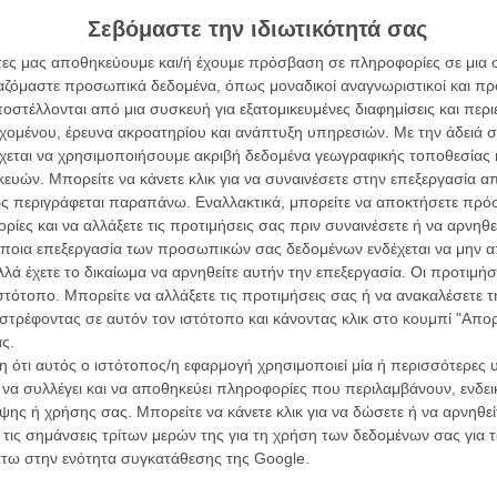
 μια καινούργια και φασαριόζικη οικογένεια με παιδιά,
Σεβόμαστε την ιδιωτικότητά σας
τιο του Όβε, τα πράγματα θα αλλάξουν. Oχι μόνο για
άτες μας αποθηκεύουμε και/ή έχουμε πρόσβαση σε πληροφορίες σε μια
 που έκπληκτος θα δημιουργήσει μια αναπάντεχη και
ργαζόμαστε προσωπικά δεδομένα, όπως μοναδικοί αναγνωριστικοί και 
στέλλονται από μια συσκευή για εξατομικευμένες διαφημίσεις και περ
α τα βλέπεις όλα σινεμά...
εχομένου, έρευνα ακροατηρίου και ανάπτυξη υπηρεσιών.
Με την άδειά σα
 συνταγής και το φινάλε της ίσως υπερβολικά «καθώς
κινηματογραφική εβδομάδα
χεται να χρησιμοποιήσουμε ακριβή δεδομένα γεωγραφικής τοποθεσίας 
ς Χολμ περιέχει στην πορεία αρκετή τρυφερότητα,
 τον τρόπο του flix
ών. Μπορείτε να κάνετε κλικ για να συναινέσετε στην επεξεργασία απ
ρείς παρά να της παραδοθείς. Ο ήρωάς της, ο κύριος
Οι Αρμονί
ς περιγράφεται παραπάνω. Εναλλακτικά, μπορείτε να αποκτήσετε πρό
άντρας, παθιασμένος με την σωστή τάξη των
Werckmei
Μπέλα Τα
ίες και να αλλάξετε τις προτιμήσεις σας πριν συναινέσετε ή να αρνηθεί
χεδόν αφόρητος για τους γύρω του.
wsletter
του flix, στο inbox σου
ποια επεξεργασία των προσωπικών σας δεδομένων ενδέχεται να μην απ
Μια Θέση 
λά έχετε το δικαίωμα να αρνηθείτε αυτήν την επεξεργασία. Οι προτιμήσ
ό περίβλημα κρύβει από κάτω μια τρύπα στην καρδιά,
A Place in
τογραφικές ειδήσεις | νέες ταινίες | πρόγραμμα αιθουσών για όλη την Ελλάδα |
ιστότοπο. Μπορείτε να αλλάξετε τις προτιμήσεις σας ή να ανακαλέσετε
α καλύψει, την απόφασή του να αυτοκτονήσει. Το ότι οι
Τζορτζ Στί
ές | συνεντεύξεις | απόψεις | αφιερώματα | διαγωνισμοί
στρέφοντας σε αυτόν τον ιστότοπο και κάνοντας κλικ στο κουμπί "Απ
 να πεθάνει γίνονται στην ταινία και στο βιβλίο που
Οδύσσεια
ς.
υ χιούμορ, λέει σίγουρα κάτι για το ύφος αυτής της
The Odys
 ότι αυτός ο ιστότοπος/η εφαρμογή χρησιμοποιεί μία ή περισσότερες 
 με το μαύρο, όσο δεν φοβάται να γίνει καλόβολη και
Κρίστοφε
ι να συλλέγει και να αποθηκεύει πληροφορίες που περιλαμβάνουν, ενδεικ
ΕΓΓΡΑΦΗ
Ψηλά Τακ
ης ή χρήσης σας. Μπορείτε να κάνετε κλικ για να δώσετε ή να αρνηθε
Tacones l
 τις σημάνσεις τρίτων μερών της για τη χρήση των δεδομένων σας για
ιρετική ερμηνεία στον ρόλο του κακότροπου ήρωα και
Πέδρο Αλ
άτω στην ενότητα συγκατάθεσης της Google.
το μοντάζ που επιλέγει να τονίζει την
ου μέχρι το set design που ορίζει την σουηδική του
Ο Παραχα