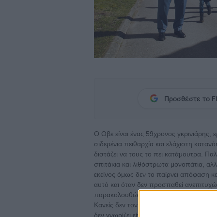
Προσθέστε το Fl
Ο Oβε είναι ένας 59χρονος γκρινιάρης, ε
σιδερένια πειθαρχία και ελάχιστη κατανό
διστάζει να τους το πει κατάμουτρα. Παλ
σπιτάκια και λιθόστρωτα μονοπάτια, αλλά
εκείνος όμως δεν το παίρνει απόφαση κα
αυτό και όταν δεν προσπαθεί ανεπιτυχώ
παρακολουθώντας τους γείτονές του, μα
Κανείς δεν τον αντέχει και τον αποκαλο
δεν γνωρίζει είναι ότι πίσω από τη δύσ