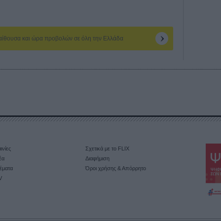
 αίθουσα και ώρα προβολών σε όλη την Ελλάδα
ινίες
Σχετικά με το FLIX
έα
Διαφήμιση
έματα
Όροι χρήσης & Απόρρητο
V