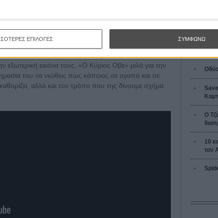
L’ Affaire
νων του, το φιλμ δανείζεται κάτι από τον αέρα του
Ζαν-Πολ 
πως ο Μπεντ Χάμερ ή ακόμη κι ο Ρόι Αντερσον, σε
ΣΣΟΤΕΡΕΣ ΕΠΙΛΟΓΕΣ
ΣΥΜΦΩΝΩ
ρει να ισορροπεί σωστά πάνω στην γραμμή του χιούμορ
ωπιά και κατανόηση τους χαρακτήρες του και ξέρει πως
ν εξωτερική εικόνα τους. «Ο Κύριος Οβε» μιλά για την
Οδύσ
σημασία του να νιώθεις πως κάποιος σε αγαπά και σε
 καθορίζει, αλλά και τον τρόπο που της δίνουμε σχήμα
Save
Καμπ
Ο Τζ
διαπ
10 κ
τον 
Spid