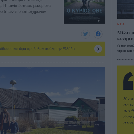
. Η ταινία έσπασε ρεκόρ στα
top-5 των πιο επιτυχημένων
ΝΕΑ
Μίλα μ
κινημα
Ο πιο ανα
 αίθουσα και ώρα προβολών σε όλη την Ελλάδα
νησιά και 
Η επ
σε κ
πουθ
ένα 
συνα