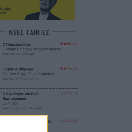
έντερς
ευξη
ΝΕΕΣ ΤΑΙΝΙΕΣ
Ο Παραχαράκτης
L’ Affaire Bojarski (The Moneymaker)
του Ζαν-Πολ Σαλομέ
Γνήσιο Αντίγραφο
Certified Copy (Copie Conforme)
του Αμπάς Κιαροστάμι
Ο Κλειδαράς του Ενός
Εκατομμυρίου
Le Million
του Γκρεγκουάρ Βινιερόν
Αυτό που Ξέρουν οι Γυναίκες
Pour le Plaisir
του Ρεέμ Κερισί