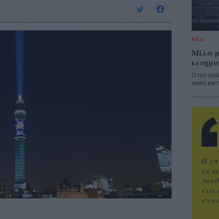
ΝΕΑ
Μίλα μ
κινημα
Ο πιο ανα
νησιά και 
Η επ
σε κ
πουθ
ένα 
συνα