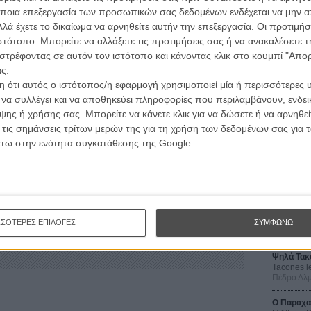
ποια επεξεργασία των προσωπικών σας δεδομένων ενδέχεται να μην απ
γή, αλλά είναι αλήθεια πως κάποια στιγμή πρέπει
λά έχετε το δικαίωμα να αρνηθείτε αυτήν την επεξεργασία. Οι προτιμήσ
ό την ανελέητη εκμετάλλευση του franchise.
ιστότοπο. Μπορείτε να αλλάξετε τις προτιμήσεις σας ή να ανακαλέσετε
στρέφοντας σε αυτόν τον ιστότοπο και κάνοντας κλικ στο κουμπί "Απ
Ελλάδα από την Odeon στις 19 Σεπτεμβρίου.
ς.
 ότι αυτός ο ιστότοπος/η εφαρμογή χρησιμοποιεί μία ή περισσότερες 
ι να συλλέγει και να αποθηκεύει πληροφορίες που περιλαμβάνουν, ενδεικ
ΠΟΛΕΜΟΣ ΤΩΝ ΑΣΤΡΩΝ
ης ή χρήσης σας. Μπορείτε να κάνετε κλικ για να δώσετε ή να αρνηθε
Οι Αρμονί
 τις σημάνσεις τρίτων μερών της για τη χρήση των δεδομένων σας για
Werckmei
Μπέλα Τα
άτω στην ενότητα συγκατάθεσης της Google.
Μια Θέση 
A Place in
Τζορτζ Στί
Οδύσσεια
The Odys
ΣΣΟΤΕΡΕΣ ΕΠΙΛΟΓΕΣ
ΣΥΜΦΩΝΩ
Κρίστοφε
Ψηλά Τακ
Tacones l
Πέδρο Αλ
Ο Παραχα