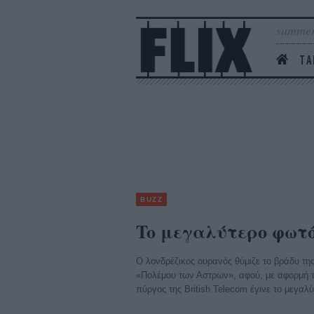
summer
ΤΑ
BUZZ
To μεγαλύτερο φωτό
Ο λονδρέζικος ουρανός θύμιζε το βράδυ τη
«Πολέμου των Αστρων», αφού, με αφορμή τη
πύργος της British Telecom έγινε το μεγα