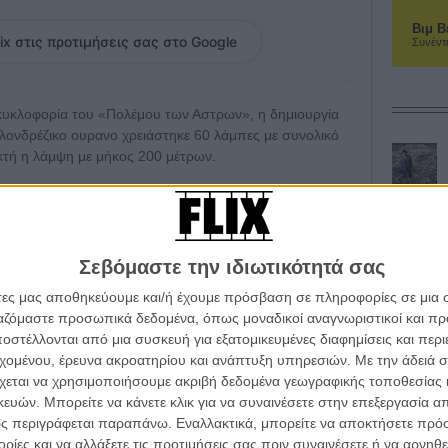
Βιμ Β
ix στις προτιμήσεις σας στο Google
Συνέντ
κυκλοφορία του «Πολέμου των Αστρων», η δημιουργία
ονδρέζικο ουρανο χρειάστηκε 60 λάμπες με συνολικό
ικτή η λάμψη με μήκος 200 μέτρων.
δύθηκε τον C-3PO) δήλωσε: «Το Λονδίνο έχει παίξει
ολέμου των Αστρων", οπότε δεν υπάρχει τίποτα πιο
μερα εδώ για να φωτίσουμε τον ουρανό της πόλης και να
γαλαξίες».
Σεβόμαστε την ιδιωτικότητά σας
άτες μας αποθηκεύουμε και/ή έχουμε πρόσβαση σε πληροφορίες σε μια
 Blu-Ray του «Πολέμου των Αστρων» δεν ήταν απλά
ργαζόμαστε προσωπικά δεδομένα, όπως μοναδικοί αναγνωριστικοί και 
α φέρει λίγα ακόμη εκατομμύρια δολάρια στο λογαριασμό
στέλλονται από μια συσκευή για εξατομικευμένες διαφημίσεις και περ
υτόχρονα ακόμη περισσότερους δυσαρεστημένους
εχομένου, έρευνα ακροατηρίου και ανάπτυξη υπηρεσιών.
Με την άδειά σα
ους «παραμύθι» να εκφυλίζεται μπροστά στη
χεται να χρησιμοποιήσουμε ακριβή δεδομένα γεωγραφικής τοποθεσίας 
ου.
ών. Μπορείτε να κάνετε κλικ για να συναινέσετε στην επεξεργασία απ
ς περιγράφεται παραπάνω. Εναλλακτικά, μπορείτε να αποκτήσετε πρό
γασία των ταινιών και την αλλοίωση των αυθεντικών
ίες και να αλλάξετε τις προτιμήσεις σας πριν συναινέσετε ή να αρνηθεί
τον όγκο των extras και του ανέκδοτου υλικού με το