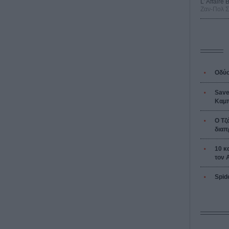
L’ Affaire
Ζαν-Πολ 
Οδύσ
Save
Καμπ
Ο Τζ
διαπ
10 κ
τον 
Spid