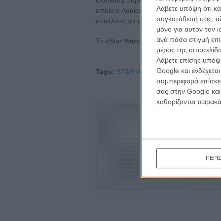
Λάβετε υπόψη ότι κά
οποίο ο Λούκας έχει εξοπλίσει τη συλλο
συγκατάθεσή σας, αλ
επιτέλους να τον σταματήσει κάποιος απ
μόνο για αυτόν τον 
ανά πάσα στιγμή επι
Το «Star Wars Saga» κυκλοφορεί στην 
μέρος της ιστοσελίδα
Λάβετε επίσης υπόψη
Google και ενδέχετα
Tags:
STAR WARS,
LUCAS,
ΛΟΥΚΑΣ,
συμπεριφορά επίσκεψ
σας στην Google και
καθορίζονται παρακ
ΠΕΡΙ