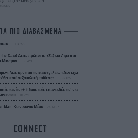
 Bojarski (The Moneymaker)
Σαλομέ
ΤΑ ΠΙΟ ΔΙΑΒΑΣΜΕΝΑ
σεια
01 ΙΟΥΛ
 the Date! Δείτε πρώτοι το «Σεξ και Αίμα στο
 Μίασμα»!
05 ΑΥΓ
άρεντ Λέτο αρνείται τις καταγγελίες: «Δεν έχω
ράξει ποτέ σεξουαλική επίθεση»
30 ΙΟΥΛ
αυτές ταινίες (+ 5 δροσερές επανεκδόσεις) για
Αύγουστο
01 ΑΥΓ
er-Man: Καινούργια Μέρα
30 ΜΑΡ
CONNECT