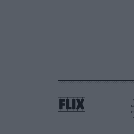
Τα
Ν
Θ
T