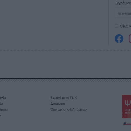
Εγγράψου 
Θέλω ν
ινίες
Σχετικά με το FLIX
έα
Διαφήμιση
έματα
Όροι χρήσης & Απόρρητο
V