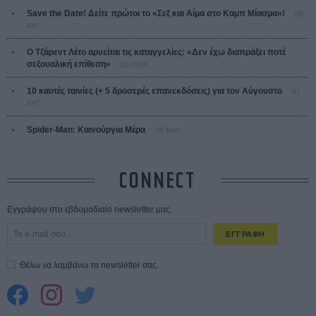
Save the Date! Δείτε πρώτοι το «Σεξ και Αίμα στο Καμπ Μίασμα»!
05
ΑΥΓ
Ο Τζάρεντ Λέτο αρνείται τις καταγγελίες: «Δεν έχω διαπράξει ποτέ
σεξουαλική επίθεση»
30 ΙΟΥΛ
10 καυτές ταινίες (+ 5 δροσερές επανεκδόσεις) για τον Αύγουστο
01
ΑΥΓ
Spider-Man: Καινούργια Μέρα
30 ΜΑΡ
CONNECT
Εγγράψου στο εβδομαδιαίο newsletter μας.
ΕΓΓΡΑΦΗ
Θέλω να λαμβάνω τα newsletter σας.