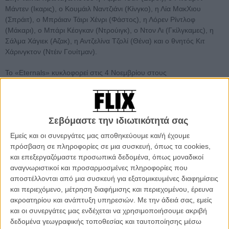
Μάντεν (Ικαρις), ο Κουμάιλ Ναντζιάνι (Κίνγκο), η Λία ΜακΧιου
(Σπράιτ), ο Μπράιαν Τάιρι Χένρι (Φάστος), η Λόρεν Ρίντλοφ
(Μάκαρι), ο Μπάρι Κέογκαν (Ντρούιγκ), ο Ντον Λι (Γκίλγκαμες), η
Σάλμα Χάγιεκ (Αζακ), η Αντζελίνα Τζολί (Θένα) και ο θνητός Κιτ
Χάρινγκτον (Ντέιν Γουίτμαν).
Το «Eternals» κυκλοφορεί στις 4 Νοεμβρίου στους
κινηματογράφους.
Σεβόμαστε την ιδιωτικότητά σας
#Eternals
, wow! A lot to unpack. If Marvel
Εμείς και οι συνεργάτες μας αποθηκεύουμε και/ή έχουμε
movies are a Venn diagram — variations
πρόσβαση σε πληροφορίες σε μια συσκευή, όπως τα cookies,
και επεξεργαζόμαστε προσωπικά δεδομένα, όπως μοναδικοί
within that overlap — this movie is off the
αναγνωριστικοί και προσαρμοσμένες πληροφορίες που
charts. Hands down the most different of any
αποστέλλονται από μια συσκευή για εξατομικευμένες διαφημίσεις
of their films.
και περιεχόμενο, μέτρηση διαφήμισης και περιεχομένου, έρευνα
ακροατηρίου και ανάπτυξη υπηρεσιών.
Με την άδειά σας, εμείς
και οι συνεργάτες μας ενδέχεται να χρησιμοποιήσουμε ακριβή
δεδομένα γεωγραφικής τοποθεσίας και ταυτοποίησης μέσω
— Aaron Couch (@AaronCouch)
October 19, 2021