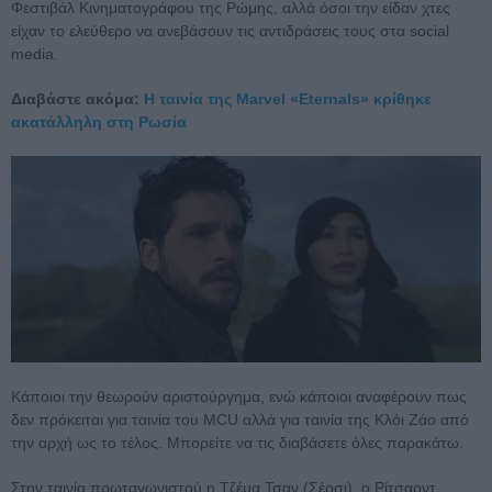
Φεστιβάλ Κινηματογράφου της Ρώμης, αλλά όσοι την είδαν χτες
είχαν το ελεύθερο να ανεβάσουν τις αντιδράσεις τους στα social
media.
Διαβάστε ακόμα:
Η ταινία της Marvel «Eternals» κρίθηκε
ακατάλληλη στη Ρωσία
Κάποιοι την θεωρούν αριστούργημα, ενώ κάποιοι αναφέρουν πως
δεν πρόκειται για ταινία του MCU αλλά για ταινία της Κλόι Ζάο από
την αρχή ως το τέλος. Μπορείτε να τις διαβάσετε όλες παρακάτω.
Στην ταινία πρωταγωνιστού η Τζέμα Τσαν (Σέρσι), ο Ρίτσαρντ