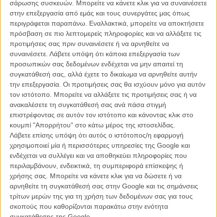
σάρωσης συσκευών. Μπορείτε να κάνετε κλικ για να συναινέσετε
στην επεξεργασία από εμάς και τους συνεργάτες μας όπως
περιγράφεται παραπάνω. Εναλλακτικά, μπορείτε να αποκτήσετε
Marvel’s
#Eternals
is spectacularly weird &
πρόσβαση σε πιο λεπτομερείς πληροφορίες και να αλλάξετε τις
rich w/ a new MCU mythology that makes it
προτιμήσεις σας πριν συναινέσετε ή να αρνηθείτε να
συναινέσετε.
Λάβετε υπόψη ότι κάποια επεξεργασία των
feel separate from everything else. It’s
προσωπικών σας δεδομένων ενδέχεται να μην απαιτεί τη
honestly refreshing. There’s a bittersweetness
συγκατάθεσή σας, αλλά έχετε το δικαίωμα να αρνηθείτε αυτήν
to the film that you feel in its sunset shots - a
την επεξεργασία. Οι προτιμήσεις σας θα ισχύουν μόνο για αυτόν
τον ιστότοπο. Μπορείτε να αλλάξετε τις προτιμήσεις σας ή να
definite Chloé Zhao touch. It is soulful &
ανακαλέσετε τη συγκατάθεσή σας ανά πάσα στιγμή
thoughtful
pic.twitter.com/pIAFAyhJ4D
επιστρέφοντας σε αυτόν τον ιστότοπο και κάνοντας κλικ στο
κουμπί "Απορρήτου" στο κάτω μέρος της ιστοσελίδας.
Λάβετε επίσης υπόψη ότι αυτός ο ιστότοπος/η εφαρμογή
— Erik Davis (@ErikDavis)
October 19, 2021
χρησιμοποιεί μία ή περισσότερες υπηρεσίες της Google και
ενδέχεται να συλλέγει και να αποθηκεύει πληροφορίες που
περιλαμβάνουν, ενδεικτικά, τη συμπεριφορά επίσκεψης ή
χρήσης σας. Μπορείτε να κάνετε κλικ για να δώσετε ή να
#Eternals
is surprising, epic, beautiful yet
αρνηθείτε τη συγκατάθεσή σας στην Google και τις σημάνσεις
dense. It takes some big swings, sometimes
τρίτων μερών της για τη χρήση των δεδομένων σας για τους
σκοπούς που καθορίζονται παρακάτω στην ενότητα
feels like a DC film (not a criticism), other
συγκατάθεσης της Google.