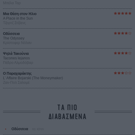
Μπέλα Ταρ
Μια Θέση στον Ηλιο
A Place in the Sun
Τζορτζ Στίβενς
Οδύσσεια
The Odyssey
Κρίστοφερ Νόλαν
Ψηλά Τακούνια
Tacones lejanos
Πέδρο Αλμοδόβαρ
Ο Παραχαράκτης
L’ Affaire Bojarski (The Moneymaker)
Ζαν-Πολ Σαλομέ
ΤΑ ΠΙΟ
ΔΙΑΒΑΣΜΕΝΑ
Οδύσσεια
01 ΙΟΥΛ