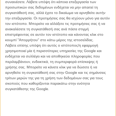
συναινέσετε.
Λάβετε υπόψη ότι κάποια επεξεργασία των
Δαχτυλιδιών με επικεφαλής τον αποξενωμένο πατέρα του, καλείται
προσωπικών σας δεδομένων ενδέχεται να μην απαιτεί τη
να αντιμετωπίσει το παρελθόν του.
συγκατάθεσή σας, αλλά έχετε το δικαίωμα να αρνηθείτε αυτήν
την επεξεργασία. Οι προτιμήσεις σας θα ισχύουν μόνο για αυτόν
Ο σκηνοθέτης, και ένας από τους σεναριογράφους, Ντέστιν Ντάνιελ
τον ιστότοπο. Μπορείτε να αλλάξετε τις προτιμήσεις σας ή να
Κρέτον (τον οποίο έχουμε γνωρίσει από την ταινία «Short Term
ανακαλέσετε τη συγκατάθεσή σας ανά πάσα στιγμή
12») αποφασίζει να χτίσει την δυναμική της ταινίας γύρω από τις
επιστρέφοντας σε αυτόν τον ιστότοπο και κάνοντας κλικ στο
σχέσεις των χαρακτήρων της, αποφεύγοντας τα ασιατικά
κουμπί "Απορρήτου" στο κάτω μέρος της ιστοσελίδας.
στερεότυπα, βάζοντας στο επίκεντρο ένα οικογενειακό δράμα με
Λάβετε επίσης υπόψη ότι αυτός ο ιστότοπος/η εφαρμογή
χαρακτήρες που τους ωθεί η θλίψη της απώλειας και το μίσος.
χρησιμοποιεί μία ή περισσότερες υπηρεσίες της Google και
Μπορεί όλα αυτά να ακούγονται αρκετά σοβαρά και σε στιγμές να
ενδέχεται να συλλέγει και να αποθηκεύει πληροφορίες που
πέφτουν στα αναμενόμενα και απαραίτητα κλισέ, αλλά γεμίζοντας
περιλαμβάνουν, ενδεικτικά, τη συμπεριφορά επίσκεψης ή
την ιστορία όμως στα κατάλληλα σημεία της με το υπέροχο χιούμορ
χρήσης σας. Μπορείτε να κάνετε κλικ για να δώσετε ή να
και την ανάλαφρη διάθεση που χαρακτηρίζει τις ταινίες της Marvel,
αρνηθείτε τη συγκατάθεσή σας στην Google και τις σημάνσεις
της δίνει έτσι τον τόνο αλλά και τις βάσεις για μια ιστορία η οποία
τρίτων μερών της για τη χρήση των δεδομένων σας για τους
καταφέρνει να κρατήσει το ενδιαφέρον ως το επικό φινάλε.
σκοπούς που καθορίζονται παρακάτω στην ενότητα
συγκατάθεσης της Google.
Ο πρωτοεμφανιζόμενος Σίμου Λιου είναι ένας πραγματικά υπέροχος
Σανγκ-Τσι. Καταφέρνει να συνδυάσει μια εντυπωσιακή, ογκώδη
παρουσία με την παιδική αθωότητα και ανάλαφρη λεβεντιά και με
δόσεις σοβαρότητας όπου χρειάζεται, γοητεύοντας κάθε στιγμή που
εμφανίζεται στην ταινία. Η Ακουαφίνα από την άλλη είναι αυτό που