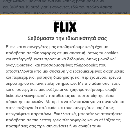
Δαχτυλιδιών» μοιάζει να έχει ένα κάπως βαρύ φορτίο να
κουβαλήσει. Κι αυτό γιατί εισάγοντας εδώ τον πρώτο Ασιάτη
πρωταγωνιστή υπερήρωα στο κινηματογραφικό σύμπαν της Marvel
και φιλοξενώντας σχεδόν αποκλειστικά Ασιάτες χαρακτήρες
προσπαθεί να όχι μόνο να γιορτάσει την ασιατική κληρονομιά και
κουλτούρα, παραδίδοντας ταυτόχρονα μια εντυπωσιακή ταινία,
αλλά και παράλληλα να διορθώσει μερικές αμφισβητούμενες
Σεβόμαστε την ιδιωτικότητά σας
επιλογές του παρελθόντος τόσο στις ταινίες του MCU όσο και στα
Εμείς και οι συνεργάτες μας αποθηκεύουμε και/ή έχουμε
κόμικς.
πρόσβαση σε πληροφορίες σε μια συσκευή, όπως τα cookies,
και επεξεργαζόμαστε προσωπικά δεδομένα, όπως μοναδικοί
Και μπορεί να μην είναι η πιο (πολιτικά έστω) φιλόδοξη ταινία που
αναγνωριστικοί και προσαρμοσμένες πληροφορίες που
έχει γυρίσει ποτέ η Marvel, αλλά η επίσημη έναρξη της τέταρτης
αποστέλλονται από μια συσκευή για εξατομικευμένες διαφημίσεις
φάσης του κινηματογραφικού σύμπαντός της δείχνει με
και περιεχόμενο, μέτρηση διαφήμισης και περιεχομένου, έρευνα
εντυπωσιακό τρόπο πως τα καλύτερα έρχονται.
ακροατηρίου και ανάπτυξη υπηρεσιών.
Με την άδειά σας, εμείς
και οι συνεργάτες μας ενδέχεται να χρησιμοποιήσουμε ακριβή
O νεαρός Σανγκ-Τσι ζει στο Σαν Φρανσίσκο και δουλεύει σαν
δεδομένα γεωγραφικής τοποθεσίας και ταυτοποίησης μέσω
παρκαδόρος, μέχρι που μία ομάδα εκτελεστών του κλέβει το
σάρωσης συσκευών. Μπορείτε να κάνετε κλικ για να συναινέσετε
μενταγιόν που του είχε δώσει η μητέρα του όταν ήταν μικρός. Παρέα
στην επεξεργασία από εμάς και τους συνεργάτες μας όπως
με την κολλητή του Κέιτι, ξεκινάει ένα ταξίδι μέχρι το Μακάου για να
περιγράφεται παραπάνω. Εναλλακτικά, μπορείτε να αποκτήσετε
προειδοποιήσει τη αδελφή του, Ξιαλίνγκ, για τον κίνδυνο που
πρόσβαση σε πιο λεπτομερείς πληροφορίες και να αλλάξετε τις
πρόκειται να βρει και την ίδια. Ο Σανγκ-Τσι, που έχει πια μπλέξει στα
προτιμήσεις σας πριν συναινέσετε ή να αρνηθείτε να
δίχτυα της μυστηριώδους και επικίνδυνης κλίκας των Δέκα