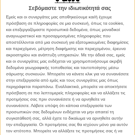
δείτε το video
Σεβόμαστε την ιδιωτικότητά σας
Εμείς και οι συνεργάτες μας αποθηκεύουμε και/ή έχουμε
πρόσβαση σε πληροφορίες σε μια συσκευή, όπως τα cookies,
και επεξεργαζόμαστε προσωπικά δεδομένα, όπως μοναδικοί
αναγνωριστικοί και προσαρμοσμένες πληροφορίες που
αποστέλλονται από μια συσκευή για εξατομικευμένες διαφημίσεις
και περιεχόμενο, μέτρηση διαφήμισης και περιεχομένου, έρευνα
ακροατηρίου και ανάπτυξη υπηρεσιών.
Με την άδειά σας, εμείς
και οι συνεργάτες μας ενδέχεται να χρησιμοποιήσουμε ακριβή
δεδομένα γεωγραφικής τοποθεσίας και ταυτοποίησης μέσω
σάρωσης συσκευών. Μπορείτε να κάνετε κλικ για να συναινέσετε
στην επεξεργασία από εμάς και τους συνεργάτες μας όπως
περιγράφεται παραπάνω. Εναλλακτικά, μπορείτε να αποκτήσετε
πρόσβαση σε πιο λεπτομερείς πληροφορίες και να αλλάξετε τις
Προσπαθώντας, λες επίμονα, πάντως όλο και πιο επιτυχημένα, να
προτιμήσεις σας πριν συναινέσετε ή να αρνηθείτε να
πετάξει από πάνω του την μπέρτα του συμβόλου του σεξ, ο
συναινέσετε.
Λάβετε υπόψη ότι κάποια επεξεργασία των
Βρετανός ηθοποιός, 33 χρόνων πια, δούλεψε με σπουδαίους
προσωπικών σας δεδομένων ενδέχεται να μην απαιτεί τη
σκηνοθέτες, σαν τον Ντέιβιντ Κρόνενμπεργκ, τον Βέρνερ Χέρτσογκ,
συγκατάθεσή σας, αλλά έχετε το δικαίωμα να αρνηθείτε αυτήν
τον Ντέιβιντ Μισόντ, τον Μπρέιντι Κόρμπετ, τον Αντον Κόρμπιν, τον
την επεξεργασία. Οι προτιμήσεις σας θα ισχύουν μόνο για αυτόν
Τζέιμς Γκρέι, φυσικά τους αδελφούς Σάφντι, την Κλερ Ντενί και,
τον ιστότοπο. Μπορείτε να αλλάξετε τις προτιμήσεις σας ή να
μόνο φέτος, τον Ρόμπερτ Εγκερς στον
«Φάρο»
, ξανά τον Μισόντ