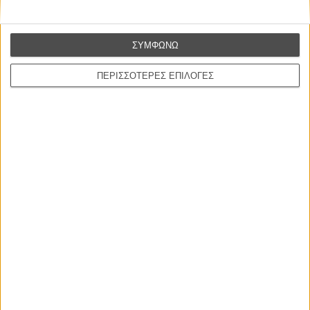
ΝΕΑ
Μίλα μου για καλοκαιρινά φεστιβάλ κινηματογράφου
στην Ελλάδα
ΣΥΜΦΩΝΩ
Ο πιο αναλυτικός οδηγός των καλοκαιρινών φεστιβάλ σε νησιά και ηπειρωτική
Ελλάδα είναι εδώ
ΠΕΡΙΣΣΟΤΕΡΕΣ ΕΠΙΛΟΓΕΣ
Η επιτυχία είναι υπερτιμημένη. Δεν σε κάνει
καλύτερο, δεν σε πάει πουθενά η επιτυχία. Είναι
απλώς ένα ωραίο, ανεβαστικό, επιφανειακό
συναίσθημα.»
Βιμ Βέντερς
Συνέντευξη