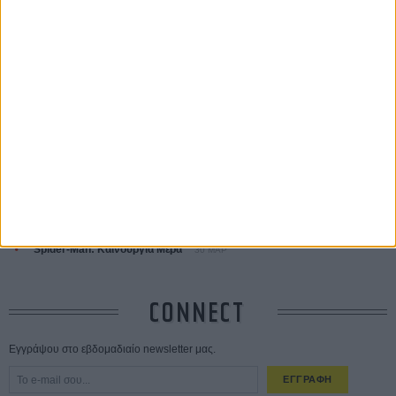
ΤΑ ΠΙΟ
ΔΙΑΒΑΣΜΕΝΑ
Οδύσσεια
01 ΙΟΥΛ
Save the Date! Δείτε πρώτοι το «Σεξ και Αίμα στο Καμπ Μίασμα»!
ΧΘΕΣ
Ο Τζάρεντ Λέτο αρνείται τις καταγγελίες: «Δεν έχω διαπράξει ποτέ
σεξουαλική επίθεση»
30 ΙΟΥΛ
10 καυτές ταινίες (+ 5 δροσερές επανεκδόσεις) για τον Αύγουστο
01
ΑΥΓ
Spider-Man: Καινούργια Μέρα
30 ΜΑΡ
CONNECT
Εγγράψου στο εβδομαδιαίο newsletter μας.
ΕΓΓΡΑΦΗ