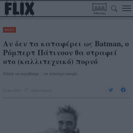
Αίθουσες
BUZZ
Αν δεν τα καταφέρει ως Batman, ο
Ρόμπερτ Πάτινσον θα στραφεί
στο (καλλιτεχνικό) πορνό
Οπότε να ευχηθούμε... να αποτύχει οικτρά;
31 Δεκ 2019
Λήδα Γαλανού