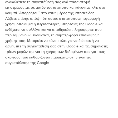
ανακαλέσετε τη συγκατάθεσή σας ανά πάσα στιγμή
στον
«Βασιλιά»
. To 2020 θα τον βρει στο
«Tenet»
του Κρίστοφερ
επιστρέφοντας σε αυτόν τον ιστότοπο και κάνοντας κλικ στο
Νόλαν και στο
«The Batman»
του Ματ Ριβς.
κουμπί "Απορρήτου" στο κάτω μέρος της ιστοσελίδας.
Λάβετε επίσης υπόψη ότι αυτός ο ιστότοπος/η εφαρμογή
Διαβάστε ακόμη
:
Ο Ρόμπερτ Πάτινσον δεν πτοείται από τους
χρησιμοποιεί μία ή περισσότερες υπηρεσίες της Google και
haters που δεν τον θέλουν για νέο Batman
ενδέχεται να συλλέγει και να αποθηκεύει πληροφορίες που
περιλαμβάνουν, ενδεικτικά, τη συμπεριφορά επίσκεψης ή
χρήσης σας. Μπορείτε να κάνετε κλικ για να δώσετε ή να
αρνηθείτε τη συγκατάθεσή σας στην Google και τις σημάνσεις
τρίτων μερών της για τη χρήση των δεδομένων σας για τους
σκοπούς που καθορίζονται παρακάτω στην ενότητα
συγκατάθεσης της Google.