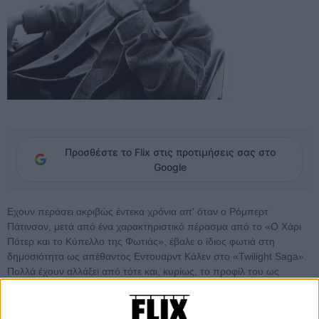
Προσθέστε το Flix στις προτιμήσεις σας στο
Google
Εχουν περάσει ακριβώς έντεκα χρόνια απ' όταν ο Ρόμπερτ
Πάτινσον, μετά από ένα χαρακτηριστικό πέρασμα από το «Ο Χάρι
Πότερ και το Κύπελλο της Φωτιάς», έβαλε ο ίδιος φωτιά στη
δημοσιότητα ως απέθαντος Εντουαρντ Κάλεν στο «Twilight Saga».
Πολλά έχουν αλλάξει από τότε και, κυρίως, το προφίλ του ως
ηθοποιού.
«Good Time»: Ο Ρόμπερτ Πάτινσον στην κάμερα του Flix -