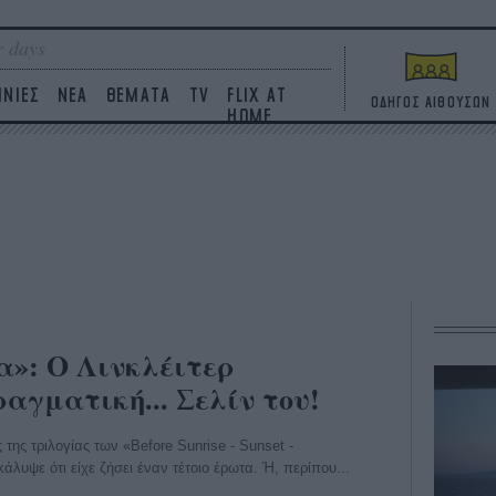
 days
ΙΝΙΕΣ
ΝΕΑ
ΘΕΜΑΤΑ
TV
FLIX AT
ΟΔΗΓΟΣ ΑΙΘΟΥΣΩΝ
HOME
α»: Ο Λινκλέιτερ
αγματική... Σελίν του!
της τριλογίας των «Before Sunrise - Sunset -
κάλυψε ότι είχε ζήσει έναν τέτοιο έρωτα. Ή, περίπου...