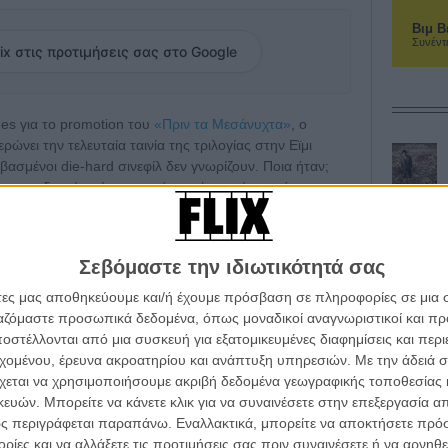
Βιμ Β
Συνέντ
ix στις προτιμήσεις σας στο Google
es για το promotion του
«Πριν τα Μεσάνυχτα»
, ο
ρώνει την τελευταία ταινία της τριλογίας στην Εϊμι
αβασμένοι die-hard σινεφίλ δεν γνωρίζουν. Ποια ήταν;
 του, δεν είναι όνομα από το χώρο, ούτε από την
ύψει αυτή την ιστορία, μέχρι σήμερα. Αλλά η Λίρχαπ
Σεβόμαστε την ιδιωτικότητά σας
ην έμπνευσή του για την πρώτη ταινία, το «Πριν το
άτες μας αποθηκεύουμε και/ή έχουμε πρόσβαση σε πληροφορίες σε μια
ργαζόμαστε προσωπικά δεδομένα, όπως μοναδικοί αναγνωριστικοί και 
ς Φιλαδέλφεια, ο 29χρονος Λινκλέιτερ είχε τυχαία
στέλλονται από μια συσκευή για εξατομικευμένες διαφημίσεις και περ
πό αυτές τις γνωριμίες που κανείς δε θέλει να πει αντίο
εχομένου, έρευνα ακροατηρίου και ανάπτυξη υπηρεσιών.
Με την άδειά σα
ν να περπατάνε όλο το βράδυ, συζητώντας τις απόψεις
χεται να χρησιμοποιήσουμε ακριβή δεδομένα γεωγραφικής τοποθεσίας 
α μεσάνυχτα μέχρι τις 6 το πρωί - μιλώντας,
ών. Μπορείτε να κάνετε κλικ για να συναινέσετε στην επεξεργασία απ
ύτε μπορείτε να φανταστείτε...» δηλώνει ο
ς περιγράφεται παραπάνω. Εναλλακτικά, μπορείτε να αποκτήσετε πρό
ίες και να αλλάξετε τις προτιμήσεις σας πριν συναινέσετε ή να αρνηθεί