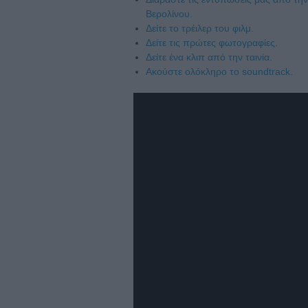
Βερολίνου.
Δείτε το τρέιλερ του φιλμ.
Δείτε τις πρώτες φωτογραφίες.
Δείτε ένα κλιπ από την ταινία.
Ακούστε ολόκληρο το soundtrack.