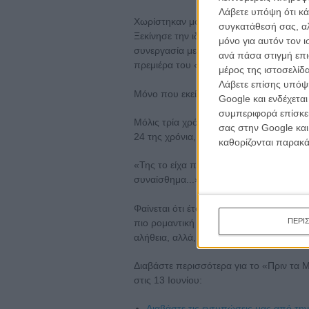
Λάβετε υπόψη ότι κά
Χωρίστηκαν μόλις ξημέρωσε, αλλά ο Λινκ
συγκατάθεσή σας, αλ
Ξεκίνησε την ιδέα της ταινίας (η οποία 
μόνο για αυτόν τον 
συνεργασία με τους νεαρούς ηθοποιούς τ
ανά πάσα στιγμή επι
πρεμιέρα του «Before Sunrise», ήλπιζε ότ
μέρος της ιστοσελίδα
Λάβετε επίσης υπόψη
Μόνο που εκείνη δεν ήρθε.
Google και ενδέχετα
συμπεριφορά επίσκεψ
Μόλις τρία χρόνια πριν έμαθε το γιατί: 
σας στην Google και
24 της χρόνια, στις 9 Μαΐου του 1994. 
καθορίζονται παρακ
«Της το είχα πει: "αυτό θα το κάνω ταινία
συναίσθημα...»
Φαίνεται ότι έτσι προκύπτουν οι πιο δυ
ΠΕΡΙ
πιο ρομαντική τριλογία της γενιάς μας.
αλήθεια, αλλά, ειρωνικά, για άλλη μία φο
Διαβάστε περισσότερα για το «Πριν τα Μ
στις 13 Ιουνίου:
Διαβάστε τις εντυπώσεις μας από την