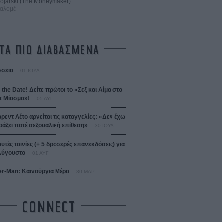
 Bojarski (The Moneymaker)
Σαλομέ
ΤΑ ΠΙΟ ΔΙΑΒΑΣΜΕΝΑ
σεια
01 ΙΟΥΛ
 the Date! Δείτε πρώτοι το «Σεξ και Αίμα στο
 Μίασμα»!
05 ΑΥΓ
άρεντ Λέτο αρνείται τις καταγγελίες: «Δεν έχω
ράξει ποτέ σεξουαλική επίθεση»
30 ΙΟΥΛ
αυτές ταινίες (+ 5 δροσερές επανεκδόσεις) για
Αύγουστο
01 ΑΥΓ
er-Man: Καινούργια Μέρα
30 ΜΑΡ
CONNECT