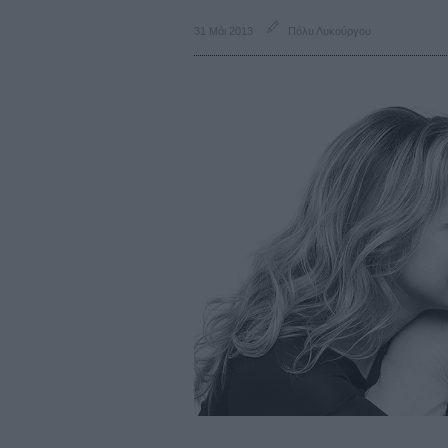
31 Μάι 2013
Πόλυ Λυκούργου