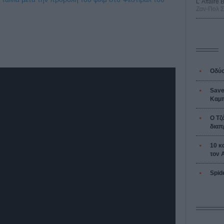
L’ Affaire
Ζαν-Πολ 
Οδύσ
Save
Καμπ
Ο Τζ
διαπ
10 κ
τον 
Spid