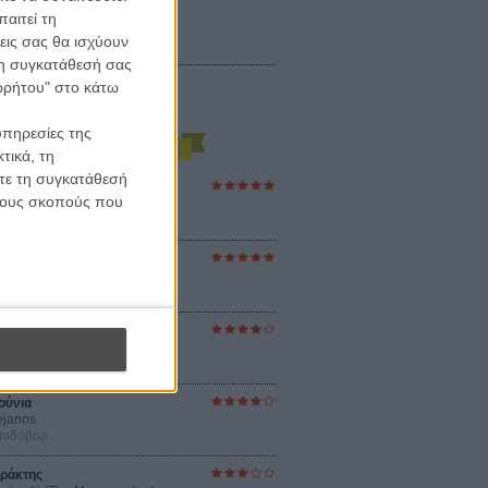
αιτεί τη
εις σας θα ισχύουν
 τη συγκατάθεσή σας
ορρήτου" στο κάτω
υπηρεσίες της
τικά, τη
ίτε τη συγκατάθεσή
ες Βερκμάιστερ
 τους σκοπούς που
ster Harmonies
ρ
στον Ηλιο
 the Sun
βενς
sey
ρ Νόλαν
ούνια
ejanos
μοδόβαρ
ράκτης