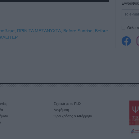
Εγγράψου 
Θέλω ν
ασίλεμα,
ΠΡΙΝ ΤΑ ΜΕΣΑΝΥΧΤΑ,
Before Sunrise,
Before
ΝΚΛΕΪΤΕΡ
ινίες
Σχετικά με το FLIX
έα
Διαφήμιση
έματα
Όροι χρήσης & Απόρρητο
V