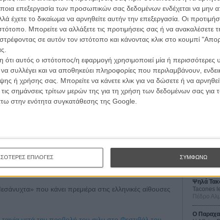
ποια επεξεργασία των προσωπικών σας δεδομένων ενδέχεται να μην απ
λέιτερ ομολογεί ότι δεν μπορούσε να την ξεχάσει.
λά έχετε το δικαίωμα να αρνηθείτε αυτήν την επεξεργασία. Οι προτιμήσ
εξελίχθηκε σεναριακά μέσα από τη δουλειά και τη
ιστότοπο. Μπορείτε να αλλάξετε τις προτιμήσεις σας ή να ανακαλέσετε
ου Ιθαν Χοκ και Ζιλί Ντελπί) και όταν παρουσίασε την
στρέφοντας σε αυτόν τον ιστότοπο και κάνοντας κλικ στο κουμπί "Απ
ι θα τη δει εκεί.
ς.
 ότι αυτός ο ιστότοπος/η εφαρμογή χρησιμοποιεί μία ή περισσότερες 
ι να συλλέγει και να αποθηκεύει πληροφορίες που περιλαμβάνουν, ενδεικ
ης ή χρήσης σας. Μπορείτε να κάνετε κλικ για να δώσετε ή να αρνηθε
Οι Αρμονί
η Εϊμι Λίρχαπ είχε σκοτωθεί σε δυστύχημα με μηχανή στα
 τις σημάνσεις τρίτων μερών της για τη χρήση των δεδομένων σας για
Werckmei
Ενα μήνα πριν την πρεμιέρα.
Μπέλα Τα
άτω στην ενότητα συγκατάθεσης της Google.
". "Ποιο;" με είχε ρωτήσει. "Αυτό - αυτό το
Μια Θέση 
A Place in
Τζορτζ Στί
νατές στιγμές στη ζωή ενός καλλιτέχνη. Ετσι προέκυψε η
Οδύσσεια
The Odys
ΣΣΟΤΕΡΕΣ ΕΠΙΛΟΓΕΣ
ΣΥΜΦΩΝΩ
 Πάτησε στο πραγματικό συναίσθημα, έκρυβε τη δική της
Κρίστοφε
ρά, η ζωή δεν είχε κανένα χάπι εντ.
Ψηλά Τακ
εσάνυχτα» που κάνει πρεμιέρα στις ελληνικές αίθουσες
Tacones l
Πέδρο Αλ
Ο Παραχα
 ταινία μετά την προβολή του φιλμ στο Φεστιβάλ του