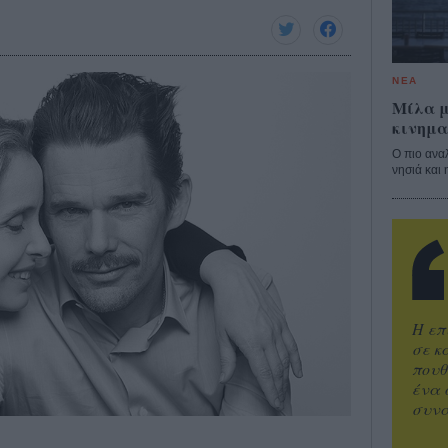
ΝΕΑ
Μίλα μ
κινημα
Ο πιο ανα
νησιά και 
Η επ
σε κ
πουθ
ένα 
συνα