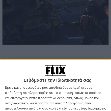
Προσθέστε το Flix στις προτιμήσεις σας στο
Google
Σεβόμαστε την ιδιωτικότητά σας
Αν νομίζατε ότι το τέλος θα έρθει από την υπερθέρμανση του
Εμείς και οι συνεργάτες μας αποθηκεύουμε και/ή έχουμε
πλανήτη, μάλλον κάνατε λάθος. Στην νέα πολυαναμενόμενη ταινία
πρόσβαση σε πληροφορίες σε μια συσκευή, όπως τα cookies,
του σκηνοθέτη του «The Host», η Γη είναι παγωμένη, η ζωή έχει
και επεξεργαζόμαστε προσωπικά δεδομένα, όπως μοναδικοί
μπει στην κατάψυξη και η μόνη ελπίδα για το ανθρώπινο είδος είναι
αναγνωριστικοί και προσαρμοσμένες πληροφορίες που
ένα τρένο.
αποστέλλονται από μια συσκευή για εξατομικευμένες διαφημίσεις