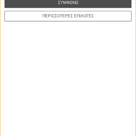
ΣΥΜΦΩΝΩ
Γνήσιο Αντίγραφο
ΠΕΡΙΣΣΟΤΕΡΕΣ ΕΠΙΛΟΓΕΣ
Certified Copy (Copie Conforme)
του Αμπάς Κιαροστάμι
Ο Κλειδαράς του Ενός Εκατομμυρίου
Le Million
του Γκρεγκουάρ Βινιερόν
Αυτό που Ξέρουν οι Γυναίκες
Pour le Plaisir
του Ρεέμ Κερισί
Οι Αρμονίες Βερκμάιστερ
Werckmeister Harmonies
Μπέλα Ταρ