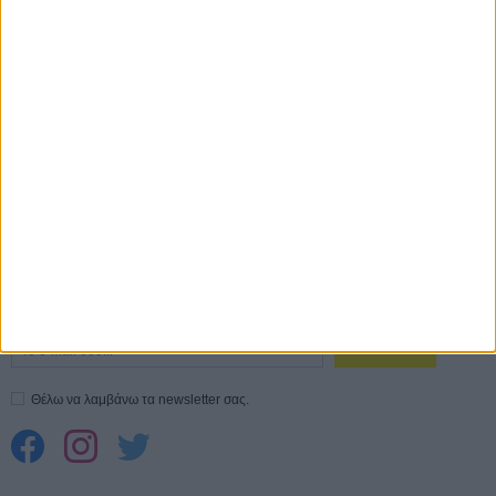
Save the Date! Δείτε πρώτοι το «Σεξ και Αίμα στο Καμπ Μίασμα»!
05
ΑΥΓ
Ο Τζάρεντ Λέτο αρνείται τις καταγγελίες: «Δεν έχω διαπράξει ποτέ
σεξουαλική επίθεση»
30 ΙΟΥΛ
10 καυτές ταινίες (+ 5 δροσερές επανεκδόσεις) για τον Αύγουστο
01
ΑΥΓ
Spider-Man: Καινούργια Μέρα
30 ΜΑΡ
CONNECT
Εγγράψου στο εβδομαδιαίο newsletter μας.
ΕΓΓΡΑΦΗ
Θέλω να λαμβάνω τα newsletter σας.