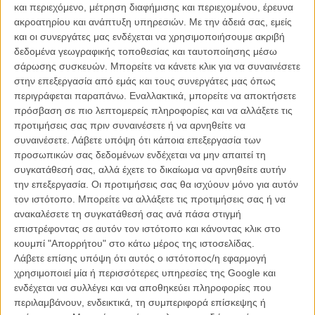
και περιεχόμενο, μέτρηση διαφήμισης και περιεχομένου, έρευνα
Ο «Snowpiercer» κινείται γύρω από τον πλανήτη, κουβαλώντας
ακροατηρίου και ανάπτυξη υπηρεσιών.
Με την άδειά σας, εμείς
πάνω του τους τελευταίους ζωντανούς: Τους τυχερούς που έχουν
και οι συνεργάτες μας ενδέχεται να χρησιμοποιήσουμε ακριβή
επιλεγεί να επιβιώσουν και που αποτελούν την άρχουσα τάξη στα
δεδομένα γεωγραφικής τοποθεσίας και ταυτοποίησης μέσω
μπροστινά βαγόνια κι όσους θα τους βοηθήσουν να το καταφέρουν,
σάρωσης συσκευών. Μπορείτε να κάνετε κλικ για να συναινέσετε
τους «εργάτες» αυτής της κινούμενης κυψέλης που περνούν τον
στην επεξεργασία από εμάς και τους συνεργάτες μας όπως
φτωχικό, ταλαίπωρο βίο τους στο πίσω μέρος της αμαξοστοιχίας.
περιγράφεται παραπάνω. Εναλλακτικά, μπορείτε να αποκτήσετε
πρόσβαση σε πιο λεπτομερείς πληροφορίες και να αλλάξετε τις
Αυτή η συναρπαστική ταξική παραβολή σε ράγες θα έχει προφανώς
προτιμήσεις σας πριν συναινέσετε ή να αρνηθείτε να
μια εκρηκτική κατάληξη, όμως η ιδέα μοιάζει τόσο ενδιαφέρουσα
συναινέσετε.
Λάβετε υπόψη ότι κάποια επεξεργασία των
που πριν φτάσουμε ως εκεί θα ήταν υπέροχο να μάθουμε πως
προσωπικών σας δεδομένων ενδέχεται να μην απαιτεί τη
ξεκίνησαν όλα.
συγκατάθεσή σας, αλλά έχετε το δικαίωμα να αρνηθείτε αυτήν
την επεξεργασία. Οι προτιμήσεις σας θα ισχύουν μόνο για αυτόν
Τώρα μπορούμε χάρη σε ένα animated (όχι τυχαία, αφού το φιλμ
τον ιστότοπο. Μπορείτε να αλλάξετε τις προτιμήσεις σας ή να
είναι βασισμένο σε ένα κόμικ) μικρού μήκους που αφηγείται το πως
ανακαλέσετε τη συγκατάθεσή σας ανά πάσα στιγμή
ο πλανήτης μας έφτασε από την υπερθέρμανση σε θερμοκρασίες
επιστρέφοντας σε αυτόν τον ιστότοπο και κάνοντας κλικ στο
υπό του μηδενός και πως το τρένο στο οποίο θα επιβιβαστούμε κι
κουμπί "Απορρήτου" στο κάτω μέρος της ιστοσελίδας.
εμείς στην διάρκεια του φιλμ, μπήκε για πρώτη φορά στις ράγες.
Λάβετε επίσης υπόψη ότι αυτός ο ιστότοπος/η εφαρμογή
χρησιμοποιεί μία ή περισσότερες υπηρεσίες της Google και
Διαβάστε περισσότερα για το «Sowpiercer» και δείτε το τρέιλερ του
ενδέχεται να συλλέγει και να αποθηκεύει πληροφορίες που
φιλμ
, πριν δείτε το μικρού μήκους που εξιστορεί τα όσα
περιλαμβάνουν, ενδεικτικά, τη συμπεριφορά επίσκεψης ή
προηγήθηκαν πιο κάτω.