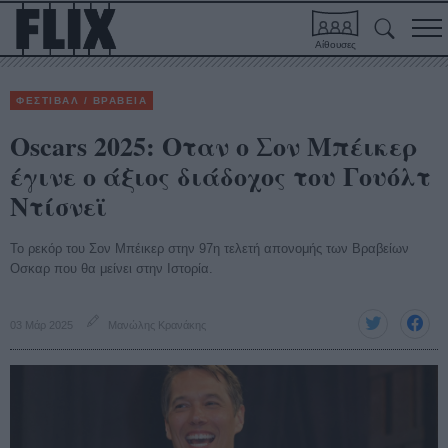
Αίθουσες
ΦΕΣΤΙΒΑΛ / ΒΡΑΒΕΙΑ
Oscars 2025: Οταν ο Σον Μπέικερ
έγινε ο άξιος διάδοχος του Γουόλτ
Ντίσνεϊ
To ρεκόρ του Σον Μπέικερ στην 97η τελετή απονομής των Βραβείων
Οσκαρ που θα μείνει στην Ιστορία.
03 Μάρ 2025
Μανώλης Κρανάκης