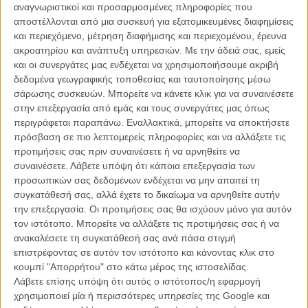
αναγνωριστικοί και προσαρμοσμένες πληροφορίες που
«Bear Country», «Toot, Whistle, Plunk and Boom»), ο Σον Μπέικερ
αποστέλλονται από μια συσκευή για εξατομικευμένες διαφημίσεις
το κατάφερε για την ίδια ταινία κερδίζοντας το Οσκαρ Σκηνοθεσίας,
και περιεχόμενο, μέτρηση διαφήμισης και περιεχομένου, έρευνα
Πρωτότυπου Σεναρίου, Μοντάζ και Καλύτερης Ταινίας.
ακροατηρίου και ανάπτυξη υπηρεσιών.
Με την άδειά σας, εμείς
και οι συνεργάτες μας ενδέχεται να χρησιμοποιήσουμε ακριβή
Διαβάστε εδώ αναλυτικά όλα τα βραβεία της 97ης τελετής
δεδομένα γεωγραφικής τοποθεσίας και ταυτοποίησης μέσω
απονομής των Βραβείων Οσκαρ.
σάρωσης συσκευών. Μπορείτε να κάνετε κλικ για να συναινέσετε
στην επεξεργασία από εμάς και τους συνεργάτες μας όπως
περιγράφεται παραπάνω. Εναλλακτικά, μπορείτε να αποκτήσετε
πρόσβαση σε πιο λεπτομερείς πληροφορίες και να αλλάξετε τις
προτιμήσεις σας πριν συναινέσετε ή να αρνηθείτε να
συναινέσετε.
Λάβετε υπόψη ότι κάποια επεξεργασία των
προσωπικών σας δεδομένων ενδέχεται να μην απαιτεί τη
συγκατάθεσή σας, αλλά έχετε το δικαίωμα να αρνηθείτε αυτήν
την επεξεργασία. Οι προτιμήσεις σας θα ισχύουν μόνο για αυτόν
τον ιστότοπο. Μπορείτε να αλλάξετε τις προτιμήσεις σας ή να
ανακαλέσετε τη συγκατάθεσή σας ανά πάσα στιγμή
επιστρέφοντας σε αυτόν τον ιστότοπο και κάνοντας κλικ στο
κουμπί "Απορρήτου" στο κάτω μέρος της ιστοσελίδας.
Λάβετε επίσης υπόψη ότι αυτός ο ιστότοπος/η εφαρμογή
χρησιμοποιεί μία ή περισσότερες υπηρεσίες της Google και