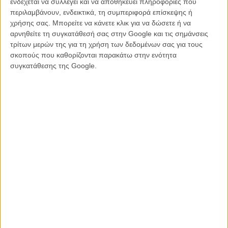
ενδέχεται να συλλέγει και να αποθηκεύει πληροφορίες που
περιλαμβάνουν, ενδεικτικά, τη συμπεριφορά επίσκεψης ή
χρήσης σας. Μπορείτε να κάνετε κλικ για να δώσετε ή να
αρνηθείτε τη συγκατάθεσή σας στην Google και τις σημάνσεις
τρίτων μερών της για τη χρήση των δεδομένων σας για τους
σκοπούς που καθορίζονται παρακάτω στην ενότητα
συγκατάθεσης της Google.
Τέσσερα Οσκαρ σε ένα βράδυ είχε πάρει και ο Μπονγκ Τζουν-χο για
τα «Παράσιτα» (με τα Οσκαρ Καλύτερης Ταινίας, Σκηνοθεσίας,
Πρωτότυπου Σεναρίου και Διεθνούς Ταινίας, με το τελευταίο να
ανήκει τεχνικά στη χώρα που το κερδίζει και όχι στον δημιουργό.
Δείτε εδώ τον Σον Μπέικερ να κερδίζει τo Οσκαρ Καλύτερης
Σκηνοθεσίας για το «Anora»
: