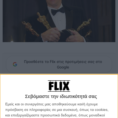
Προσθέστε το Flix στις προτιμήσεις σας στο
Google
Η
97η τελετή απονομής των Βραβείων Οσκαρ
σημαδεύτηκε από
ένα ιστορικό ρεκόρ που φέρνει τον Σον Μπέικερ, σκηνοθέτη του
«Anora» να ισοφαρίζει το ρεκόρ που μέχρι σήμερα κρατούσε μόνο ο
Σεβόμαστε την ιδιωτικότητά σας
Γουόλτ Ντίσνεϊ, με τέσσερα βραβεία Οσκαρ την ίδια βραδιά.
Εμείς και οι συνεργάτες μας αποθηκεύουμε και/ή έχουμε
πρόσβαση σε πληροφορίες σε μια συσκευή, όπως τα cookies,
Ο Γουόλτ Ντίσνεϊ τα είχε κερδίσει το 1953 για τέσσερις διαφορετικές
και επεξεργαζόμαστε προσωπικά δεδομένα, όπως μοναδικοί
ταινίες μικρού μήκους («The Living Desert, The Alaskan Eskimo,