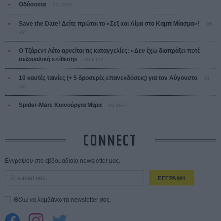
Οδύσσεια
01 ΙΟΥΛ
Save the Date! Δείτε πρώτοι το «Σεξ και Αίμα στο Καμπ Μίασμα»!
05
ΑΥΓ
Ο Τζάρεντ Λέτο αρνείται τις καταγγελίες: «Δεν έχω διαπράξει ποτέ
σεξουαλική επίθεση»
30 ΙΟΥΛ
10 καυτές ταινίες (+ 5 δροσερές επανεκδόσεις) για τον Αύγουστο
01
ΑΥΓ
Spider-Man: Καινούργια Μέρα
30 ΜΑΡ
CONNECT
Εγγράψου στο εβδομαδιαίο newsletter μας.
ΕΓΓΡΑΦΗ
Θέλω να λαμβάνω τα newsletter σας.