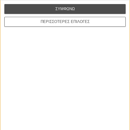
ΣΥΜΦΩΝΩ
ΠΕΡΙΣΣΟΤΕΡΕΣ ΕΠΙΛΟΓΕΣ
Οι προβλέψεις του Flix για τα Οσκαρ 2025
Οι Προβλέψεις του Flix:
Καλύτερη Ταινία
Οι Προβλέψεις του Flix:
Σκηνοθεσία