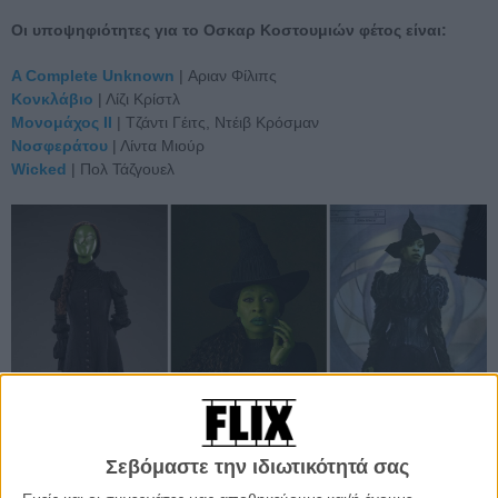
Οι υποψηφιότητες για το Οσκαρ Κοστουμιών φέτος είναι:
A Complete Unknown
| Αριαν Φίλιπς
Κονκλάβιο
| Λίζι Κρίστλ
Μονομάχος ΙΙ
| Τζάντι Γέιτς, Ντέιβ Κρόσμαν
Νοσφεράτου
| Λίντα Μιούρ
Wicked
| Πολ Τάζγουελ
Σεβόμαστε την ιδιωτικότητά σας