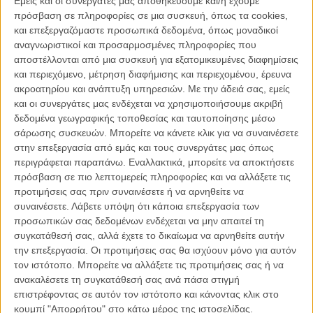
Εμείς και οι συνεργάτες μας αποθηκεύουμε και/ή έχουμε
πρόσβαση σε πληροφορίες σε μια συσκευή, όπως τα cookies,
Wicked
και επεξεργαζόμαστε προσωπικά δεδομένα, όπως μοναδικοί
αναγνωριστικοί και προσαρμοσμένες πληροφορίες που
Οι φετινές υποψηφιότητες στην κατηγορία των Καλύτερων
αποστέλλονται από μια συσκευή για εξατομικευμένες διαφημίσεις
Κοστουμιών, παρουσιάζουν ιδιαίτερο ενδιαφέρον, καθώς κάθε μία εξ
και περιεχόμενο, μέτρηση διαφήμισης και περιεχομένου, έρευνα
αυτών μοιάζει εντελώς ετερόκλητη σε σχέση με τις υπόλοιπες.
ακροατηρίου και ανάπτυξη υπηρεσιών.
Με την άδειά σας, εμείς
Μέχρι στιγμής το
«Wicked»
του Τζον Μ. Τσου είναι το απόλυτο
και οι συνεργάτες μας ενδέχεται να χρησιμοποιήσουμε ακριβή
φαβορί, ενώ η υποψηφιότητα του
«A Complete Unknown»
του
δεδομένα γεωγραφικής τοποθεσίας και ταυτοποίησης μέσω
Τζέιμς Μάγκολντ αποτελεί τη μεγαλύτερη, ίσως, έκπληξη στην
σάρωσης συσκευών. Μπορείτε να κάνετε κλικ για να συναινέσετε
κατηγορία.
στην επεξεργασία από εμάς και τους συνεργάτες μας όπως
περιγράφεται παραπάνω. Εναλλακτικά, μπορείτε να αποκτήσετε
Στο
«Wicked»
, ο σχεδιαστής κοστουμιών Πολ Τάζγουελ
πρόσβαση σε πιο λεπτομερείς πληροφορίες και να αλλάξετε τις
δημιούργησε τις εμφανίσεις των δύο κεντρικών ηρωίδων με άξονα
προτιμήσεις σας πριν συναινέσετε ή να αρνηθείτε να
την ανάδειξη των μεταξύ τους αντιθέσεων, παίζοντας με τους
συναινέσετε.
Λάβετε υπόψη ότι κάποια επεξεργασία των
σκοτεινούς και τους φωτεινούς τόνους και υπογραμμίζοντας τη
προσωπικών σας δεδομένων ενδέχεται να μην απαιτεί τη
σύνδεση της Ελφαμπα με το γήινο στοιχείο, δίνοντας συγχρόνως
συγκατάθεσή σας, αλλά έχετε το δικαίωμα να αρνηθείτε αυτήν
μία πιο αιθέρια αίσθηση στην Γκλίντα. Για το
«A Complete
την επεξεργασία. Οι προτιμήσεις σας θα ισχύουν μόνο για αυτόν
Unknown»
η σχεδιάστρια κοστουμιών, Αριάν Φίλιπς, συνέθεσε
τον ιστότοπο. Μπορείτε να αλλάξετε τις προτιμήσεις σας ή να
περίπου 67 αλλαγές κοστουμιών για τον Τίμοθι Σαλαμέ, έχοντας
ανακαλέσετε τη συγκατάθεσή σας ανά πάσα στιγμή
πρώτα μελετήσει εκτενώς το στυλ του Ντίλαν, η βάση του οποίου
επιστρέφοντας σε αυτόν τον ιστότοπο και κάνοντας κλικ στο
ήταν κυρίως οι επιρροές του από τον Γούντι Γκάθρι (ειδικά στην
κουμπί "Απορρήτου" στο κάτω μέρος της ιστοσελίδας.