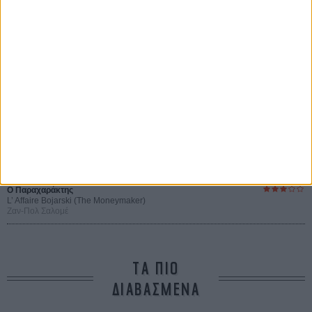
Οι Αρμονίες Βερκμάιστερ
Werckmeister Harmonies
Μπέλα Ταρ
Μια Θέση στον Ηλιο
A Place in the Sun
Τζορτζ Στίβενς
Οδύσσεια
The Odyssey
Κρίστοφερ Νόλαν
Ψηλά Τακούνια
Tacones lejanos
Πέδρο Αλμοδόβαρ
Ο Παραχαράκτης
L’ Affaire Bojarski (The Moneymaker)
Ζαν-Πολ Σαλομέ
ΤΑ ΠΙΟ
ΔΙΑΒΑΣΜΕΝΑ