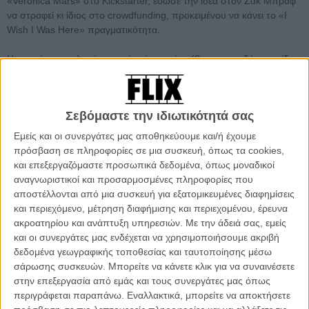
«Veronica Mars» στο Kickstarter, έδωσε την ιδέα στον Ζακ Μπραφ
να στραφεί κι ίδιος στο crowdfunding, προκειμένου να κάνει το «I
Wish I Was Here» πραγματικότητα.
Η ιστορία του φιλμ είναι αυτή ενός πατέρα (θα τον υποδύεται ο ίδιος
ο Ζακ Μπραφ) που στα τριάντα και κάτι του, εξακολουθεί να μην
έχει βρει τον δρόμο του και να περνά το μεγαλύτερο μέρος της ζωής
του στον κόσμο της φαντασίας του, εκεί όπου είναι ακόμη ο
Σεβόμαστε την ιδιωτικότητά σας
διαστημικός ιππότης που αποτελούσε το ιδανικό του από μικρό
παιδί.
Εμείς και οι συνεργάτες μας αποθηκεύουμε και/ή έχουμε
πρόσβαση σε πληροφορίες σε μια συσκευή, όπως τα cookies,
και επεξεργαζόμαστε προσωπικά δεδομένα, όπως μοναδικοί
αναγνωριστικοί και προσαρμοσμένες πληροφορίες που
αποστέλλονται από μια συσκευή για εξατομικευμένες διαφημίσεις
και περιεχόμενο, μέτρηση διαφήμισης και περιεχομένου, έρευνα
ακροατηρίου και ανάπτυξη υπηρεσιών.
Με την άδειά σας, εμείς
και οι συνεργάτες μας ενδέχεται να χρησιμοποιήσουμε ακριβή
δεδομένα γεωγραφικής τοποθεσίας και ταυτοποίησης μέσω
σάρωσης συσκευών. Μπορείτε να κάνετε κλικ για να συναινέσετε
στην επεξεργασία από εμάς και τους συνεργάτες μας όπως
περιγράφεται παραπάνω. Εναλλακτικά, μπορείτε να αποκτήσετε