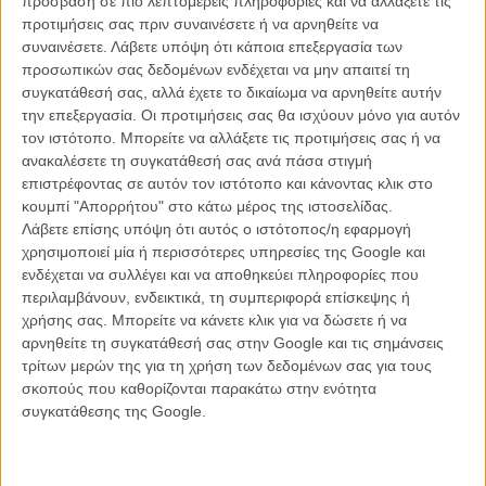
πρόσβαση σε πιο λεπτομερείς πληροφορίες και να αλλάξετε τις
προτιμήσεις σας πριν συναινέσετε ή να αρνηθείτε να
συναινέσετε.
Λάβετε υπόψη ότι κάποια επεξεργασία των
Οι χαρακτήρες του φιλμ όπως του φαντάστηκε ο Ζακ Μπραφ
προσωπικών σας δεδομένων ενδέχεται να μην απαιτεί τη
συγκατάθεσή σας, αλλά έχετε το δικαίωμα να αρνηθείτε αυτήν
Ο Ζακ Μπραφ χρειάζεται 2 εκατομμύρια για να κάνει την ταινία του
την επεξεργασία. Οι προτιμήσεις σας θα ισχύουν μόνο για αυτόν
πραγματικότητα με τον τρόπο που θέλει: απόλυτη ελευθερία. Δείτε
τον ιστότοπο. Μπορείτε να αλλάξετε τις προτιμήσεις σας ή να
τον στο βίντεο να εξηγεί τους λόγους που τον έκαναν να στραφεί
ανακαλέσετε τη συγκατάθεσή σας ανά πάσα στιγμή
στο kickstarter και να προσπαθεί να σας πείσει να επενδύσετε στο
επιστρέφοντας σε αυτόν τον ιστότοπο και κάνοντας κλικ στο
project του.
κουμπί "Απορρήτου" στο κάτω μέρος της ιστοσελίδας.
Λάβετε επίσης υπόψη ότι αυτός ο ιστότοπος/η εφαρμογή
χρησιμοποιεί μία ή περισσότερες υπηρεσίες της Google και
ενδέχεται να συλλέγει και να αποθηκεύει πληροφορίες που
περιλαμβάνουν, ενδεικτικά, τη συμπεριφορά επίσκεψης ή
χρήσης σας. Μπορείτε να κάνετε κλικ για να δώσετε ή να
αρνηθείτε τη συγκατάθεσή σας στην Google και τις σημάνσεις
τρίτων μερών της για τη χρήση των δεδομένων σας για τους
σκοπούς που καθορίζονται παρακάτω στην ενότητα
συγκατάθεσης της Google.