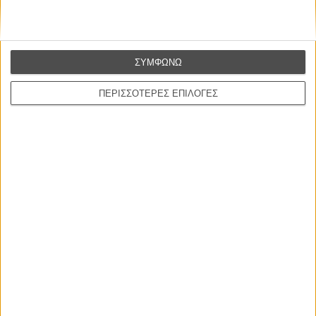
Και το «I Wish I Was Here» ήρθε σε μια καίρια στιγμή, για να
προσφέρει επιχειρήματα και στις δυο πλευρές και να πολώσει με
ενδιαφέροντα τρόπο την κουβέντα...
ΣΥΜΦΩΝΩ
ΠΕΡΙΣΣΟΤΕΡΕΣ ΕΠΙΛΟΓΕΣ
Tags:
ζακ μπραφ,
I Wish I Was Here
ΜΗ ΧΑΣΕΤΕ