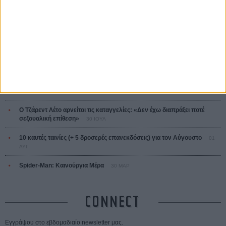
ΤΑ ΠΙΟ
ΔΙΑΒΑΣΜΕΝΑ
Οδύσσεια
01 ΙΟΥΛ
Save the Date! Δείτε πρώτοι το «Σεξ και Αίμα στο Καμπ Μίασμα»!
05
ΑΥΓ
Ο Τζάρεντ Λέτο αρνείται τις καταγγελίες: «Δεν έχω διαπράξει ποτέ
σεξουαλική επίθεση»
30 ΙΟΥΛ
10 καυτές ταινίες (+ 5 δροσερές επανεκδόσεις) για τον Αύγουστο
01
ΑΥΓ
Spider-Man: Καινούργια Μέρα
30 ΜΑΡ
CONNECT
Εγγράψου στο εβδομαδιαίο newsletter μας.