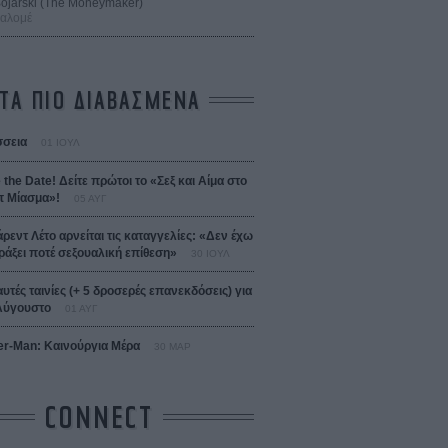
 Bojarski (The Moneymaker)
Σαλομέ
ΤΑ ΠΙΟ ΔΙΑΒΑΣΜΕΝΑ
σεια
01 ΙΟΥΛ
 the Date! Δείτε πρώτοι το «Σεξ και Αίμα στο
 Μίασμα»!
05 ΑΥΓ
άρεντ Λέτο αρνείται τις καταγγελίες: «Δεν έχω
ράξει ποτέ σεξουαλική επίθεση»
30 ΙΟΥΛ
αυτές ταινίες (+ 5 δροσερές επανεκδόσεις) για
Αύγουστο
01 ΑΥΓ
er-Man: Καινούργια Μέρα
30 ΜΑΡ
CONNECT