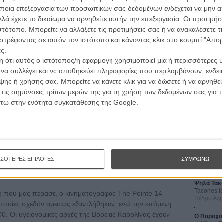
ποια επεξεργασία των προσωπικών σας δεδομένων ενδέχεται να μην απ
λά έχετε το δικαίωμα να αρνηθείτε αυτήν την επεξεργασία. Οι προτιμήσ
ιστότοπο. Μπορείτε να αλλάξετε τις προτιμήσεις σας ή να ανακαλέσετε
στρέφοντας σε αυτόν τον ιστότοπο και κάνοντας κλικ στο κουμπί "Απ
ς.
 ότι αυτός ο ιστότοπος/η εφαρμογή χρησιμοποιεί μία ή περισσότερες 
ι να συλλέγει και να αποθηκεύει πληροφορίες που περιλαμβάνουν, ενδεικ
ης ή χρήσης σας. Μπορείτε να κάνετε κλικ για να δώσετε ή να αρνηθε
Οι Αρμονί
 τις σημάνσεις τρίτων μερών της για τη χρήση των δεδομένων σας για
Werckmei
Μπέλα Τα
άτω στην ενότητα συγκατάθεσης της Google.
Μια Θέση 
A Place in
Τζορτζ Στί
Οδύσσεια
The Odys
ΣΣΟΤΕΡΕΣ ΕΠΙΛΟΓΕΣ
ΣΥΜΦΩΝΩ
Κρίστοφε
Ψηλά Τακ
Tacones l
η που μας πέρασε, ο κινηματογράφος The Pointe 14
Πέδρο Αλ
ι οποίες σχεδόν αμέσως εξαντλήθηκαν, ενώ την επόμενη
00. Οι υγειονομικές αρχές της Βόρειας Καρολίνας έχουν
Ο Παραχα