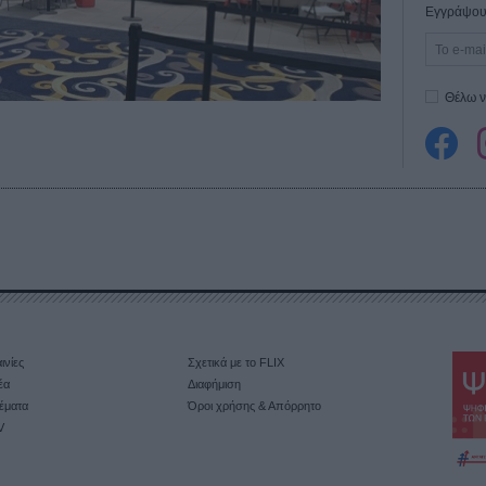
Εγγράψου 
Θέλω ν
ινίες
Σχετικά με το FLIX
έα
Διαφήμιση
έματα
Όροι χρήσης & Απόρρητο
V