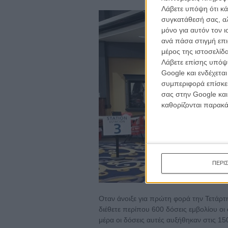
Λάβετε υπόψη ότι κά
συγκατάθεσή σας, αλ
μόνο για αυτόν τον 
ανά πάσα στιγμή επι
μέρος της ιστοσελίδα
Λάβετε επίσης υπόψη
Google και ενδέχετα
συμπεριφορά επίσκεψ
σας στην Google και
καθορίζονται παρακ
ΠΕΡΙ
Οταν άνοιξε για πρώτη φορά την Τετάρτ
διέθετε περίπου 600 δόσεις εμβολίου ο
μέρα οι δόσεις αυτές αυξήθηκαν στις 15