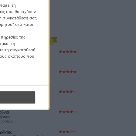
αιτεί τη
εις σας θα ισχύουν
 τη συγκατάθεσή σας
ορρήτου" στο κάτω
υπηρεσίες της
τικά, τη
ίτε τη συγκατάθεσή
ες Βερκμάιστερ
 τους σκοπούς που
ster Harmonies
ρ
στον Ηλιο
 the Sun
βενς
sey
ρ Νόλαν
ούνια
ejanos
μοδόβαρ
ράκτης