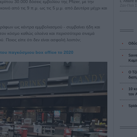
L’ Affaire
ίπου 30.000 δόσεις εμβολίου της Pfizer, με την
Ζαν-Πολ 
 κοινό από τις 9 π.μ. ως τις 5 μ.μ. από Δευτέρα μέχρι και
γράφων ως κέντρα εμμβολιασμού - συμβαίνει ήδη και
στον κόσμο καθώς ολοένα και περισσότερα σινεμά
. Ποιος είπε ότι δεν είναι ασφαλή λοιπόν;
Οδύσ
του παγκόσμιου box office το 2020
Save
Καμπ
Ο Τζ
διαπ
10 κ
τον 
Spid