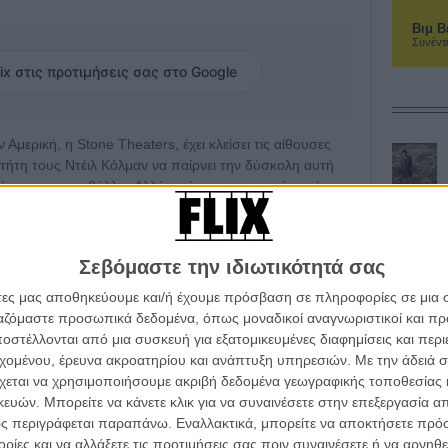
Βιμ Β
Συνέντ
ix στις προτιμήσεις σας στο Google
μερική, η Stone Theaters, έχει κλείσει τις αίθουσες
οκτήτη τους Ντέιλ Κόλμαν να παίρνει την δύσκολη αυτή
ίες για να προβάλλει. Αλλά πρόσφατα μια από αυτές
όρεια Καρολίνα ανοίγει και πάλι για πρώτη φορά από
Σεβόμαστε την ιδιωτικότητά σας
το τελευταίο blockbuster αλλά για να γίνει κέντρο
Τα ταμεία των εισιτηρίων πλέον έχουν μετατραπεί σε
άτες μας αποθηκεύουμε και/ή έχουμε πρόσβαση σε πληροφορίες σε μια
 συμπληρώνουν τα απαραίτητα έγγραφα πριν
ργαζόμαστε προσωπικά δεδομένα, όπως μοναδικοί αναγνωριστικοί και 
θεί 12 σταθμοί εμβολιασμού. Μετά τη λήψη του
στέλλονται από μια συσκευή για εξατομικευμένες διαφημίσεις και περ
υσα για να περιμένει και να βεβαιωθεί ότι δεν
εχομένου, έρευνα ακροατηρίου και ανάπτυξη υπηρεσιών.
Με την άδειά σα
χεται να χρησιμοποιήσουμε ακριβή δεδομένα γεωγραφικής τοποθεσίας 
ών. Μπορείτε να κάνετε κλικ για να συναινέσετε στην επεξεργασία απ
 είναι αισιόδοξος: «Οχι απλώς δεν πέθανε το
ς περιγράφεται παραπάνω. Εναλλακτικά, μπορείτε να αποκτήσετε πρό
τα όριά του!»
ίες και να αλλάξετε τις προτιμήσεις σας πριν συναινέσετε ή να αρνηθεί