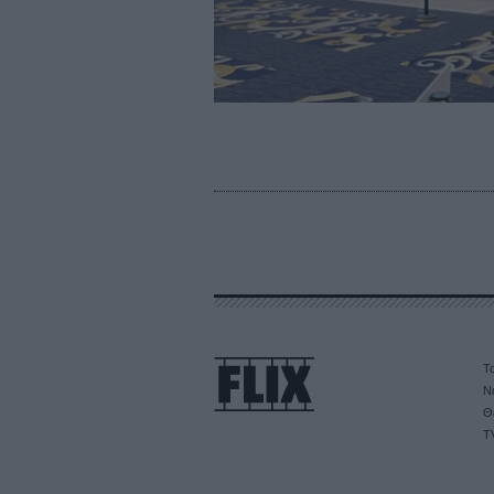
Τα
Ν
Θ
T