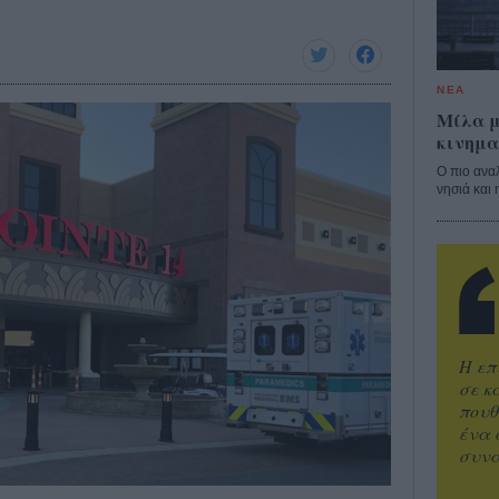
ΝΕΑ
Μίλα μ
κινημα
Ο πιο ανα
νησιά και 
Η επ
σε κ
πουθ
ένα 
συνα