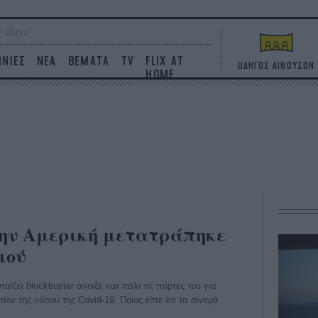
 days
ΙΝΙΕΣ
ΝΕΑ
ΘΕΜΑΤΑ
TV
FLIX AT
ΟΔΗΓΟΣ ΑΙΘΟΥΣΩΝ
HOME
ην Αμερική μετατράπηκε
μού
ίζει blockbuster άνοιξε και πάλι τις πόρτες του για
ον της νόσου της Covid-19. Ποιος είπε ότι τα σινεμά