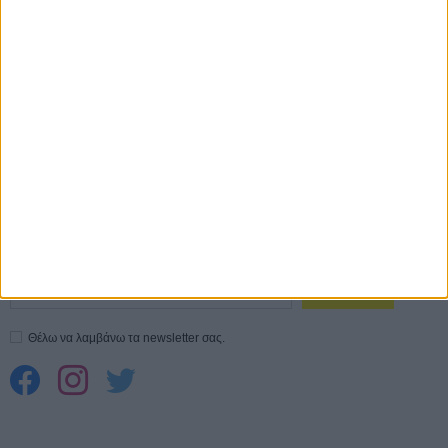
Ο Τζάρεντ Λέτο αρνείται τις καταγγελίες: «Δεν έχω διαπράξει ποτέ
σεξουαλική επίθεση»
30 ΙΟΥΛ
10 καυτές ταινίες (+ 5 δροσερές επανεκδόσεις) για τον Αύγουστο
01
ΑΥΓ
Spider-Man: Καινούργια Μέρα
30 ΜΑΡ
CONNECT
Εγγράψου στο εβδομαδιαίο newsletter μας.
ΕΓΓΡΑΦΗ
Θέλω να λαμβάνω τα newsletter σας.