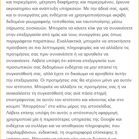
και περιεχόμενο, μέτρηση διαφήμισης και περιεχομένου, έρευνα
μια ακόμη ταινία μικρού μήκους -
μετά από την εμφάνιση της
ακροατηρίου και ανάπτυξη υπηρεσιών.
Με την άδειά σας, εμείς
επονομαζόμενης ως πρώτης του ταινίας, που κυκλοφόρησε στο
και οι συνεργάτες μας ενδέχεται να χρησιμοποιήσουμε ακριβή
Δίκτυο πριν από λίγες εβδομάδες
για να πείσει πως ο τρομερός
δεδομένα γεωγραφικής τοποθεσίας και ταυτοποίησης μέσω
Δανός ήταν ανήσυχος ήδη από τα γενοφάσκια του.
σάρωσης συσκευών. Μπορείτε να κάνετε κλικ για να συναινέσετε
στην επεξεργασία από εμάς και τους συνεργάτες μας όπως
Πιο κοντά στο εφιαλτικά ονειρεμένο σύμπαν του το φιλμ με τον
περιγράφεται παραπάνω. Εναλλακτικά, μπορείτε να αποκτήσετε
μακροσκελή τίτλο: «Why Try To Escape From Which You Know You
πρόσβαση σε πιο λεπτομερείς πληροφορίες και να αλλάξετε τις
Can’t Escape From? Because You Are A Coward!» είναι γυρισμένο
προτιμήσεις σας πριν συναινέσετε ή να αρνηθείτε να
και αυτό με κάμερα Super 8 και κυκλοφορεί ανάμεσά μας προς
συναινέσετε.
Λάβετε υπόψη ότι κάποια επεξεργασία των
γνώση και συμμόρφωση.
προσωπικών σας δεδομένων ενδέχεται να μην απαιτεί τη
συγκατάθεσή σας, αλλά έχετε το δικαίωμα να αρνηθείτε αυτήν
Δείτε το εδώ:
την επεξεργασία. Οι προτιμήσεις σας θα ισχύουν μόνο για αυτόν
τον ιστότοπο. Μπορείτε να αλλάξετε τις προτιμήσεις σας ή να
ανακαλέσετε τη συγκατάθεσή σας ανά πάσα στιγμή
επιστρέφοντας σε αυτόν τον ιστότοπο και κάνοντας κλικ στο
κουμπί "Απορρήτου" στο κάτω μέρος της ιστοσελίδας.
Λάβετε επίσης υπόψη ότι αυτός ο ιστότοπος/η εφαρμογή
χρησιμοποιεί μία ή περισσότερες υπηρεσίες της Google και
ενδέχεται να συλλέγει και να αποθηκεύει πληροφορίες που
περιλαμβάνουν, ενδεικτικά, τη συμπεριφορά επίσκεψης ή
χρήσης σας. Μπορείτε να κάνετε κλικ για να δώσετε ή να