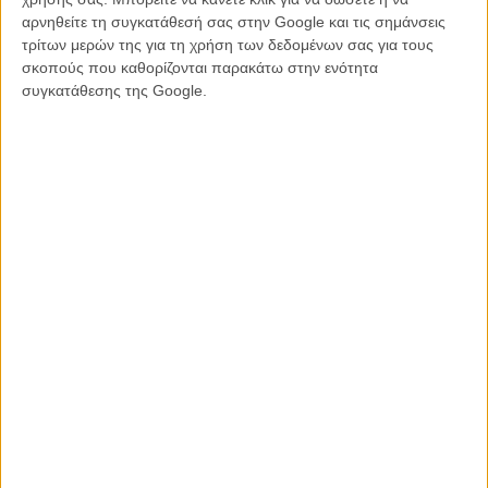
αρνηθείτε τη συγκατάθεσή σας στην Google και τις σημάνσεις
τρίτων μερών της για τη χρήση των δεδομένων σας για τους
σκοπούς που καθορίζονται παρακάτω στην ενότητα
συγκατάθεσης της Google.
Διαβάστε και δείτε ακόμη
:
H πρώτη ταινία που γύρισε ο Λαρς φον Τρίερ όταν ήταν 11 ετών
«Hansel and Gretel»: Δείτε την «χαμένη» ταινία του Τιμ Μπάρτον
O Λαρς φον Τρίερ αφήνει το σεξ και πιάνει τον... τρόμο!
Διαβάστε εδώ περισσότερα για τον Λαρς φον Τρίερ.
Tags:
Λαρς φον Τρίερ