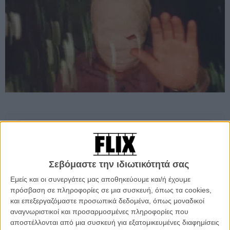
Προσθέστε το Flix στις προτιμήσεις σας στο
Google
Σεβόμαστε την ιδιωτικότητά σας
Ενα αγόρι γίνεται μάρτυρας ενός φορτηγατζή ο οποίος χτυπάει έναν
Εμείς και οι συνεργάτες μας αποθηκεύουμε και/ή έχουμε
ποδηλάτη. Το αγόρι ξεκινάει να τρέχει για να γλιτώσει, αλλά ο
πρόσβαση σε πληροφορίες σε μια συσκευή, όπως τα cookies,
φορτηγατζής - με το πρόσωπό του γεμάτο γάζες - θα τον κυνηγήσει
και επεξεργαζόμαστε προσωπικά δεδομένα, όπως μοναδικοί
μέχρι να εξασφαλίσει με κάθε τρόπο τη σιωπή του...
αναγνωριστικοί και προσαρμοσμένες πληροφορίες που
αποστέλλονται από μια συσκευή για εξατομικευμένες διαφημίσεις
Καλωσήρθατε στο σύμπαν του 14χρονου Λαρς (φον) Τρίερ και σε