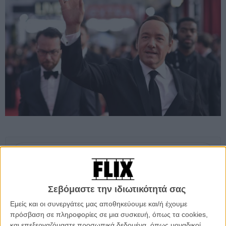
Προσθέστε το Flix στις προτιμήσεις σας στο
Google
Σεβόμαστε την ιδιωτικότητά σας
Ο Κέβιν Σπέισι δήλωσε οτι αισθάνεται πως σταδιακά επανέρχεται
Εμείς και οι συνεργάτες μας αποθηκεύουμε και/ή έχουμε
στη δημόσια σφαίρα, έπειτα από τα χρόνια που ακολούθησαν τις
πρόσβαση σε πληροφορίες σε μια συσκευή, όπως τα cookies,
πολυάριθμες κατηγορίες για σεξουαλική ανάρμοστη συμπεριφορά
και επεξεργαζόμαστε προσωπικά δεδομένα, όπως μοναδικοί