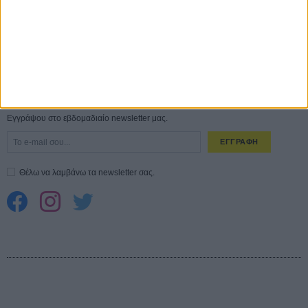
10 καυτές ταινίες (+ 5 δροσερές επανεκδόσεις) για τον Αύγουστο
01
ΑΥΓ
Spider-Man: Καινούργια Μέρα
30 ΜΑΡ
CONNECT
Εγγράψου στο εβδομαδιαίο newsletter μας.
ΕΓΓΡΑΦΗ
Θέλω να λαμβάνω τα newsletter σας.