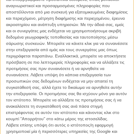
και παρενόχληση, οι οποίες οδήγησαν στην πλήρη κατάρρευση της
αναγνωριστικοί και προσαρμοσμένες πληροφορίες που
καριέρας του στο Χόλιγουντ.
αποστέλλονται από μια συσκευή για εξατομικευμένες διαφημίσεις
και περιεχόμενο, μέτρηση διαφήμισης και περιεχομένου, έρευνα
Μιλώντας στο podcast Club Random του Μπιλ Μάχερ, ο
ακροατηρίου και ανάπτυξη υπηρεσιών.
Με την άδειά σας, εμείς
βραβευμένος με Οσκαρ ηθοποιός ανέφερε: «Νιώθω πολύ πιο
και οι συνεργάτες μας ενδέχεται να χρησιμοποιήσουμε ακριβή
ευπρόσδεκτος και πιστεύω ότι τα πράγματα κινούνται προς την
δεδομένα γεωγραφικής τοποθεσίας και ταυτοποίησης μέσω
κατεύθυνση που ελπίζαμε».
σάρωσης συσκευών. Μπορείτε να κάνετε κλικ για να συναινέσετε
στην επεξεργασία από εμάς και τους συνεργάτες μας όπως
Ο Σπέισι υποστήριξε ότι σε σειρά δικαστικών υποθέσεων έχει
περιγράφεται παραπάνω. Εναλλακτικά, μπορείτε να αποκτήσετε
δικαιωθεί, λέγοντας πως «σε κάθε δίκη με ενόρκους στην οποία
πρόσβαση σε πιο λεπτομερείς πληροφορίες και να αλλάξετε τις
βρεθήκαμε, έχουμε κερδίσει», επιχειρώντας να δώσει τη δική του
προτιμήσεις σας πριν συναινέσετε ή να αρνηθείτε να
εκδοχή για την πορεία των καταγγελιών.
συναινέσετε.
Λάβετε υπόψη ότι κάποια επεξεργασία των
προσωπικών σας δεδομένων ενδέχεται να μην απαιτεί τη
Αναφερόμενος στην υπόθεση του Αντονι Ραπ, την πρώτη δημόσια
συγκατάθεσή σας, αλλά έχετε το δικαίωμα να αρνηθείτε αυτήν
καταγγελία που το 2017 πυροδότησε μια αλυσίδα εξελίξεων εις
την επεξεργασία. Οι προτιμήσεις σας θα ισχύουν μόνο για αυτόν
βάρος του, ο Σπέισι δήλωσε πως μέρος των ισχυρισμών «έχει
τον ιστότοπο. Μπορείτε να αλλάξετε τις προτιμήσεις σας ή να
αναδιαμορφωθεί ή υπερβληθεί», επισημαίνοντας πως η αγωγή
ανακαλέσετε τη συγκατάθεσή σας ανά πάσα στιγμή
απορρίφθηκε από ένορκους στη Νέα Υόρκη.
επιστρέφοντας σε αυτόν τον ιστότοπο και κάνοντας κλικ στο
κουμπί "Απορρήτου" στο κάτω μέρος της ιστοσελίδας.
Ο Μπιλ Μάχερ κράτησε πιο επιφυλακτική στάση, σημειώνοντας ότι
Λάβετε επίσης υπόψη ότι αυτός ο ιστότοπος/η εφαρμογή
δεν γνωρίζει όλες τις λεπτομέρειες των υποθέσεων, αλλά πρόσθεσε
χρησιμοποιεί μία ή περισσότερες υπηρεσίες της Google και
πως στην περίπτωση του Σπέισι «υπάρχει αρκετός καπνός για να