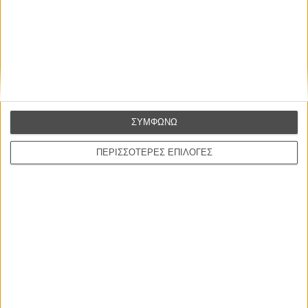
Η επιτυχία είναι υπερτιμημένη. Δεν σε κάνει
καλύτερο, δεν σε πάει πουθενά η επιτυχία. Είναι
απλώς ένα ωραίο, ανεβαστικό, επιφανειακό
συναίσθημα.»
Βιμ Βέντερς
ΣΥΜΦΩΝΩ
Συνέντευξη
ΠΕΡΙΣΣΟΤΕΡΕΣ ΕΠΙΛΟΓΕΣ
ΝΕΕΣ ΤΑΙΝΙΕΣ
Ο Παραχαράκτης
L’ Affaire Bojarski (The Moneymaker)
του Ζαν-Πολ Σαλομέ
Γνήσιο Αντίγραφο
Certified Copy (Copie Conforme)
του Αμπάς Κιαροστάμι