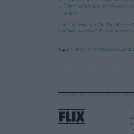
Ο Γιάννης Βεσλεμές μας οδηγεί με α
τρόμου
Το Flix βρίσκεται στο 49ο Φεστιβάλ του 
συμβαίνουν μέσα και έξω από τις σκοτειν
Tags:
ΝΟΡΒΗΓΙΑ,
ΓΙΑΝΝΗΣ ΒΕΣΛΕΜΕ
Τα
Ν
Θ
T