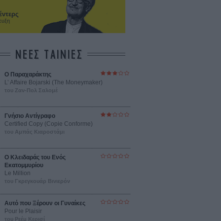
έντερς
ευξη
ΝΕΕΣ ΤΑΙΝΙΕΣ
Ο Παραχαράκτης
L’ Affaire Bojarski (The Moneymaker)
του Ζαν-Πολ Σαλομέ
Γνήσιο Αντίγραφο
Certified Copy (Copie Conforme)
του Αμπάς Κιαροστάμι
Ο Κλειδαράς του Ενός
Εκατομμυρίου
Le Million
του Γκρεγκουάρ Βινιερόν
Αυτό που Ξέρουν οι Γυναίκες
Pour le Plaisir
του Ρεέμ Κερισί