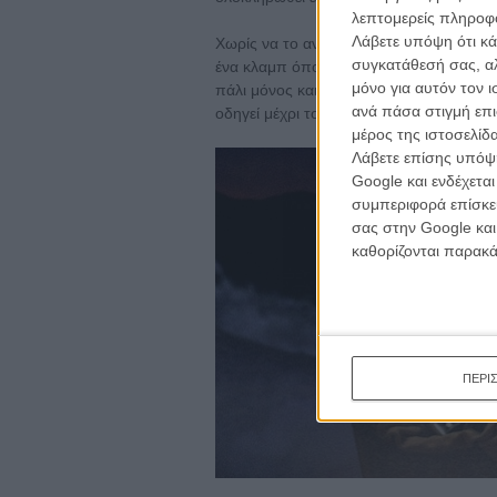
λεπτομερείς πληροφορ
Λάβετε υπόψη ότι κά
Χωρίς να το αντιληφθείς, με τον ίδιο τρ
συγκατάθεσή σας, αλ
ένα κλαμπ όπου «δεν γίνεται τίποτα» και
μόνο για αυτόν τον 
πάλι μόνος και λιώμα από το ποτό το ξη
ανά πάσα στιγμή επι
οδηγεί μέχρι το τέλος του... ρομαντισμού
μέρος της ιστοσελίδα
Λάβετε επίσης υπόψη
Google και ενδέχετα
συμπεριφορά επίσκεψ
σας στην Google και
καθορίζονται παρακ
ΠΕΡΙ