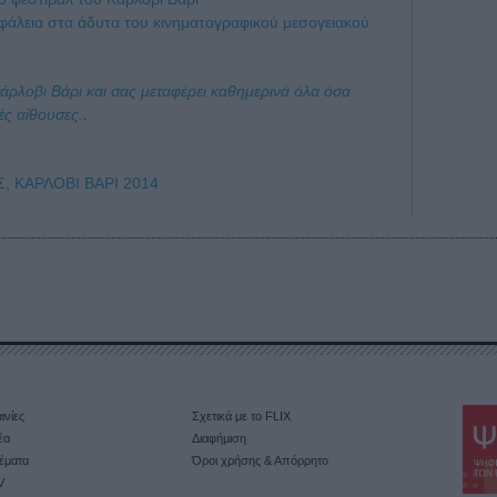
σφάλεια στα άδυτα του κινηματογραφικού μεσογειακού
Κάρλοβι Βάρι και σας μεταφέρει καθημερινά όλα όσα
ές αίθουσες.
.
Σ,
ΚΑΡΛΟΒΙ ΒΑΡΙ 2014
ινίες
Σχετικά με το FLIX
έα
Διαφήμιση
έματα
Όροι χρήσης & Απόρρητο
V