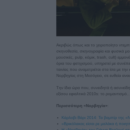
Ακριβώς όπως και το χειροποίητο ντεμπ
σκηνοθεσία, σκηνογραφία και φυσικά μο
μουσικές, pulp, κόμικ, trash, cult) εμμ
όρια του φετιχισμού, υπηρετεί με συνέπε
ταινίας που αναμετριέται στα ίσα με τ
Νορβηγίας στη Μεσόγειο, σε ευθεία αν
Tην ίδια ώρα που, συνειδητά ή ασυνείδη
εξίσου εφιαλτικά 2010s: το ρομαντισμό
Περισσότερη «Νορβηγία»
:
Κάρλοβι Βάρι 2014: Τα βαμπίρ της «Ν
«Βρικόλακας είσαι ρε μαλάκα ή ποιητ
Η «Νορβηγία» του Γιάννη Βεσλεμέ στ