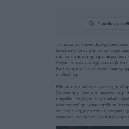
Προσθέστε το Fl
Το σινεμά του Γιάννη Βεσλεμέ είναι χει
δεν εξαντλείται στην άρτια σκηνογραφικ
του, ούτε στις εκατομμύρια μικρές λεπτ
Αθήνας που ζει ταυτόχρονα στα βαθιά «
βγαλμένος από ένα σκοτεινό κόμικ γραμ
συνθεσάιζερ.
Ηδη από τις πρώτες σκηνές της, η «Νορ
ξυπνώντας μνήμες από αρχέγονους μύθο
παιχνίδια μιας ξεχασμένης παιδικής ηλικ
νέον παραισθησιογόνα κατάδυση (τα ε
σε μια φιλμική χώρα όπου ο κεντρικός ή
κοινωνίας νεκροζωντανών. Και σίγουρα 