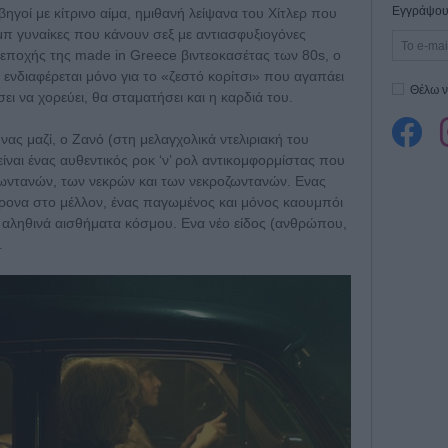
Εγγράψου 
ηγοί με κίτρινο αίμα, ημιθανή λείψανα του Χίτλερ που
π γυναίκες που κάνουν σεξ με αντιασφυξιογόνες
 εποχής της made in Greece βιντεοκασέτας των 80s, o
 ενδιαφέρεται μόνο για το «ζεστό κορίτσι» που αγαπάει
Θέλω ν
ι να χορεύει, θα σταματήσει και η καρδιά του.
νας μαζί, ο Ζανό (στη μελαγχολικά ντελιριακή του
ναι ένας αυθεντικός ροκ ‘ν’ ρολ αντικομφορμίστας που
 ζωντανών, των νεκρών και των νεκροζωντανών. Ενας
ρονα στο μέλλον, ένας παγωμένος και μόνος καουμπόι
 αληθινά αισθήματα κόσμου. Ενα νέο είδος (ανθρώπου,
.