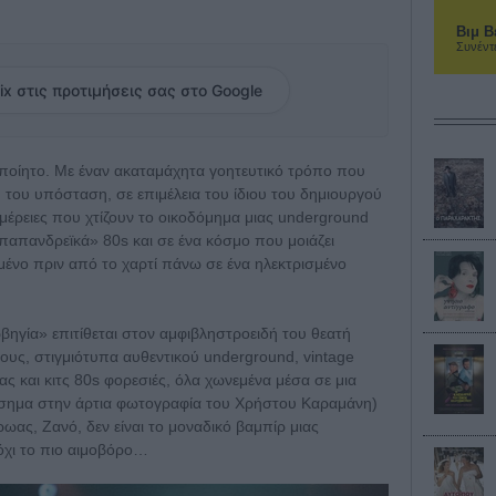
Βιμ Β
Συνέντ
ix στις προτιμήσεις σας στο Google
ροποίητο. Με έναν ακαταμάχητα γοητευτικό τρόπο που
ή του υπόσταση, σε επιμέλεια του ίδιου του δημιουργού
ομέρειες που χτίζουν το οικοδόμημα μιας underground
παπανδρεϊκά» 80s και σε ένα κόσμο που μοιάζει
μένο πριν από το χαρτί πάνω σε ένα ηλεκτρισμένο
βηγία» επιτίθεται στον αμφιβληστροειδή του θεατή
υς, στιγμιότυπα αυθεντικού underground, vintage
ίας και κιτς 80s φορεσιές, όλα χωνεμένα μέσα σε μια
ύσημα στην άρτια φωτογραφία του Χρήστου Καραμάνη)
ρωας, Ζανό, δεν είναι το μοναδικό βαμπίρ μιας
όχι το πιο αιμοβόρο…