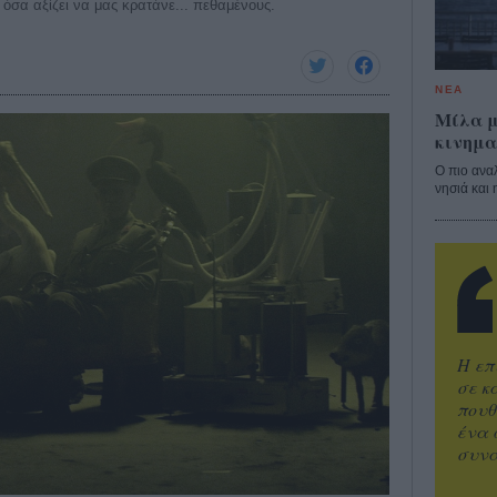
 όσα αξίζει να μας κρατάνε... πεθαμένους.
ΝΕΑ
Μίλα μ
κινημα
Ο πιο ανα
νησιά και 
Η επ
σε κ
πουθ
ένα 
συνα