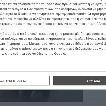
L’ Affaire
ίες και να αλλάξετε τις προτιμήσεις σας πριν συναινέσετε ή να αρνηθεί
Ζαν-Πολ 
ποια επεξεργασία των προσωπικών σας δεδομένων ενδέχεται να μην απ
όπο που το κορμί σου αρχίζει να κουνιέται ένα βράδυ σε
λά έχετε το δικαίωμα να αρνηθείτε αυτήν την επεξεργασία. Οι προτιμήσ
 το χειρότερο που μπορεί να σου συμβεί είναι να φύγεις
ιστότοπο. Μπορείτε να αλλάξετε τις προτιμήσεις σας ή να ανακαλέσετε
μέρωμα, η «Νορβηγία» σε παίρνει από το χέρι και σε
στρέφοντας σε αυτόν τον ιστότοπο και κάνοντας κλικ στο κουμπί "Απ
.
ς.
 ότι αυτός ο ιστότοπος/η εφαρμογή χρησιμοποιεί μία ή περισσότερες 
Οδύσ
ι να συλλέγει και να αποθηκεύει πληροφορίες που περιλαμβάνουν, ενδεικ
Save
ης ή χρήσης σας. Μπορείτε να κάνετε κλικ για να δώσετε ή να αρνηθε
Καμπ
 τις σημάνσεις τρίτων μερών της για τη χρήση των δεδομένων σας για
άτω στην ενότητα συγκατάθεσης της Google.
Ο Τζ
διαπ
10 κ
τον 
ΣΣΟΤΕΡΕΣ ΕΠΙΛΟΓΕΣ
ΣΥΜΦΩΝΩ
Spid