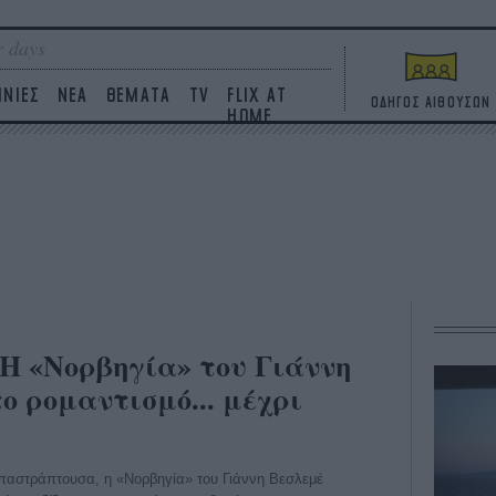
 days
ΙΝΙΕΣ
ΝΕΑ
ΘΕΜΑΤΑ
TV
FLIX AT
ΟΔΗΓΟΣ ΑΙΘΟΥΣΩΝ
HOME
 Η «Νορβηγία» του Γιάννη
ο ρομαντισμό... μέχρι
 απαστράπτουσα, η «Νορβηγία» του Γιάννη Βεσλεμέ