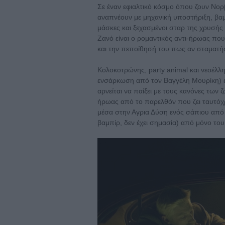
Σε έναν εφιαλτικό κόσμο όπου ζουν Νορβ
αναπνέουν με μηχανική υποστήριξη, βαμ
μάσκες και ξεχασμένοι σταρ της χρυσής
Ζανό είναι ο ρομαντικός αντι-ήρωας που
και την πεποίθησή του πως αν σταματήσε
Κολοκοτρώνης, party animal και νεοέλλη
ενσάρκωση από τον Βαγγέλη Μουρίκη) εί
αρνείται να παίξει με τους κανόνες των
ήρωας από το παρελθόν που ζει ταυτόχ
μέσα στην Αγρια Δύση ενός σάπιου από
βαμπίρ, δεν έχει σημασία) από μόνο του