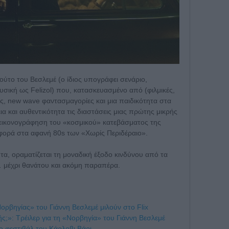
ούτο του Βεσλεμέ (ο ίδιος υπογράφει σενάριο,
υσική ως Felizol) που, κατασκευασμένο από (φιλμικές,
ονές, new wave φαντασμαγορίες και μια παιδικότητα στα
ια και αυθεντικότητα τις διαστάσεις μιας πρώτης μικρής
ην εικονογράφηση του «κοσμικού» κατεβάσματος της
αφορά στα αφανή 80s των «Χωρίς Περιδέραιο».
τα, οραματίζεται τη μοναδική έξοδο κινδύνου από τα
… μέχρι θανάτου και ακόμη παραπέρα.
ορβηγίας» του Γιάννη Βεσλεμέ μιλούν στο Flix
ής;»: Τρέιλερ για τη «Νορβηγία» του Γιάννη Βεσλεμέ
ο φεστιβάλ του Κάρλοβι Βάρι