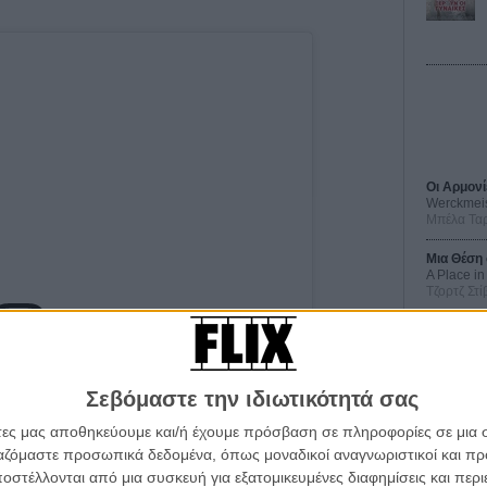
Οι Αρμονί
Werckmei
Μπέλα Τα
Μια Θέση 
A Place in
Τζορτζ Στί
Οδύσσεια
The Odys
Κρίστοφε
ost on Instagram
Σεβόμαστε την ιδιωτικότητά σας
Ψηλά Τακ
Tacones l
άτες μας αποθηκεύουμε και/ή έχουμε πρόσβαση σε πληροφορίες σε μια
Πέδρο Αλ
ργαζόμαστε προσωπικά δεδομένα, όπως μοναδικοί αναγνωριστικοί και 
Ο Παραχα
στέλλονται από μια συσκευή για εξατομικευμένες διαφημίσεις και περ