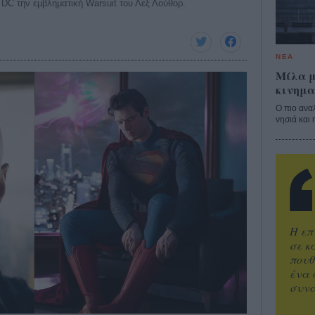
DC την εμβληματική Warsuit του Λεξ Λούθορ.
ΝΕΑ
Μίλα μ
κινημα
Ο πιο ανα
νησιά και 
Η επ
σε κ
πουθ
ένα 
συνα