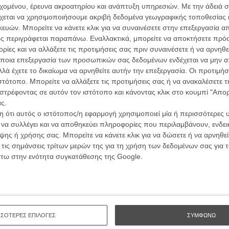
α τα βλέπεις όλα σινεμά...
L’ Affaire
εχομένου, έρευνα ακροατηρίου και ανάπτυξη υπηρεσιών.
Με την άδειά σα
κινηματογραφική εβδομάδα
Ζαν-Πολ 
χεται να χρησιμοποιήσουμε ακριβή δεδομένα γεωγραφικής τοποθεσίας 
 τον τρόπο του flix
ών. Μπορείτε να κάνετε κλικ για να συναινέσετε στην επεξεργασία απ
ς περιγράφεται παραπάνω. Εναλλακτικά, μπορείτε να αποκτήσετε πρό
ίες και να αλλάξετε τις προτιμήσεις σας πριν συναινέσετε ή να αρνηθεί
wsletter
του flix, στο inbox σου
ποια επεξεργασία των προσωπικών σας δεδομένων ενδέχεται να μην απ
λά έχετε το δικαίωμα να αρνηθείτε αυτήν την επεξεργασία. Οι προτιμήσ
Οδύσ
τογραφικές ειδήσεις | νέες ταινίες | πρόγραμμα αιθουσών για όλη την Ελλάδα |
ιστότοπο. Μπορείτε να αλλάξετε τις προτιμήσεις σας ή να ανακαλέσετε
James Gunn (@jamesgunn)
ές | συνεντεύξεις | απόψεις | αφιερώματα | διαγωνισμοί
στρέφοντας σε αυτόν τον ιστότοπο και κάνοντας κλικ στο κουμπί "Απ
Save
Καμπ
ς.
ήσει νέες θεωρίες για την πλοκή της ταινίας.
 ότι αυτός ο ιστότοπος/η εφαρμογή χρησιμοποιεί μία ή περισσότερες 
 φιλμ θα επικεντρώνεται εξίσου στον Superman και τον
Ο Τζ
ι να συλλέγει και να αποθηκεύει πληροφορίες που περιλαμβάνουν, ενδεικ
ΕΓΓΡΑΦΗ
διαπ
ί ότι οι δύο αντίπαλοι ίσως αναγκαστούν να
ης ή χρήσης σας. Μπορείτε να κάνετε κλικ για να δώσετε ή να αρνηθε
γαλύτερη απειλή.
 τις σημάνσεις τρίτων μερών της για τη χρήση των δεδομένων σας για
10 κ
άτω στην ενότητα συγκατάθεσης της Google.
τον 
Superman», είχε δηλώσει χαρακτηριστικά.
Spid
ην πρόσφατη αποκάλυψη ότι ο Γερμανός ηθοποιός Λαρς
 έναν από τους πιο εμβληματικούς κακούς της DC, ο
ρώτη φορά στη μεγάλη οθόνη.
ΣΣΟΤΕΡΕΣ ΕΠΙΛΟΓΕΣ
ΣΥΜΦΩΝΩ
 Tomorrow»: ο Τζέιμς Γκαν φέρνει την απρόσμενη