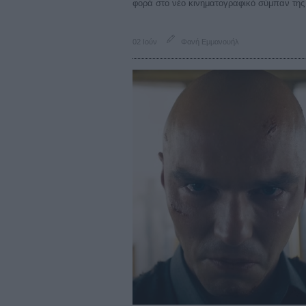
φορά στο νέο κινηματογραφικό σύμπαν της 
02 Ιούν
Φανή Εμμανουήλ