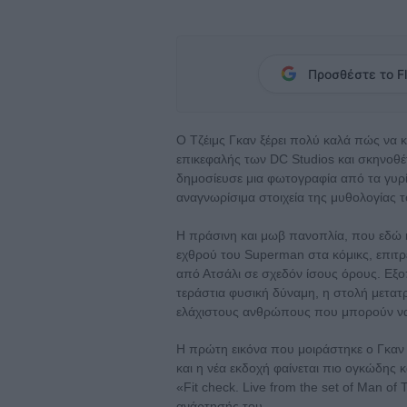
Προσθέστε το Fl
Ο Τζέιμς Γκαν ξέρει πολύ καλά πώς να κ
επικεφαλής των DC Studios και σκηνοθ
δημοσίευσε μια φωτογραφία από τα γυρί
αναγνωρίσιμα στοιχεία της μυθολογίας τ
Η πράσινη και μωβ πανοπλία, που εδώ κ
εχθρού του Superman στα κόμικς, επιτ
από Ατσάλι σε σχεδόν ίσους όρους. Εξο
τεράστια φυσική δύναμη, η στολή μετατ
ελάχιστους ανθρώπους που μπορούν να
Η πρώτη εικόνα που μοιράστηκε ο Γκαν 
και η νέα εκδοχή φαίνεται πιο ογκώδης κ
«Fit check. Live from the set of Man o
ανάρτησής του.