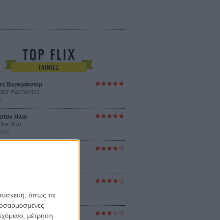
ες Βερκμάιστερ
ster Harmonies
ρ
στον Ηλιο
 the Sun
βενς
sey
ρ Νόλαν
ούνια
ejanos
 συσκευή, όπως τα
μοδόβαρ
προσαρμοσμένες
ράκτης
ιεχόμενο, μέτρηση