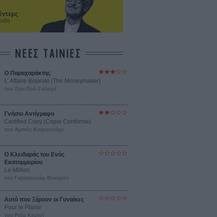
έντερς
ευξη
ΝΕΕΣ ΤΑΙΝΙΕΣ
Ο Παραχαράκτης
L’ Affaire Bojarski (The Moneymaker)
του Ζαν-Πολ Σαλομέ
Γνήσιο Αντίγραφο
Certified Copy (Copie Conforme)
του Αμπάς Κιαροστάμι
Ο Κλειδαράς του Ενός
Εκατομμυρίου
Le Million
του Γκρεγκουάρ Βινιερόν
Αυτό που Ξέρουν οι Γυναίκες
Pour le Plaisir
του Ρεέμ Κερισί