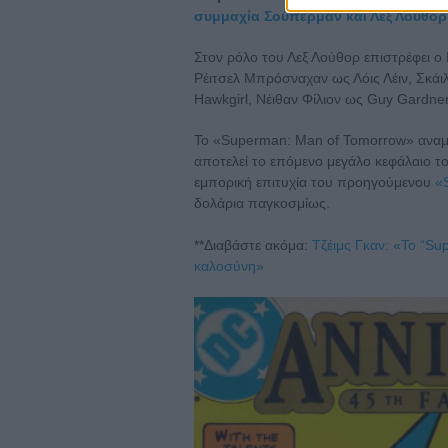
συμμαχία Σούπερμαν και Λεξ Λούθορ
Στον ρόλο του Λεξ Λούθορ επιστρέφει ο
Ρέιτσελ Μπρόσναχαν ως Λόις Λέιν, Σκάι
Hawkgirl, Νέιθαν Φίλιον ως Guy Gardner κ
Το «Superman: Man of Tomorrow» αναμέν
αποτελεί το επόμενο μεγάλο κεφάλαιο τ
εμπορική επιτυχία του προηγούμενου
«
δολάρια παγκοσμίως.
**Διαβάστε ακόμα:
Τζέιμς Γκαν: «Το “Sup
καλοσύνη»