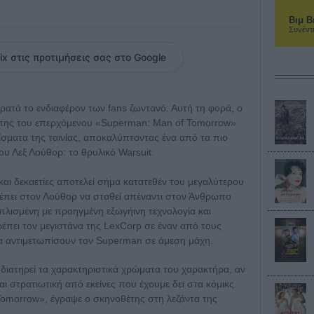
Βιμ Β
Συνέντ
ix στις προτιμήσεις σας στο Google
ρατά το ενδιαφέρον των fans ζωντανό. Αυτή τη φορά, ο
έτης του επερχόμενου «Superman: Man of Tomorrow»
σματα της ταινίας, αποκαλύπτοντας ένα από τα πιο
ου Λεξ Λούθορ: το θρυλικό Warsuit.
αι δεκαετίες αποτελεί σήμα κατατεθέν του μεγαλύτερου
ρέπει στον Λούθορ να σταθεί απέναντι στον Άνθρωπο
πλισμένη με προηγμένη εξωγήινη τεχνολογία και
ρέπει τον μεγιστάνα της LexCorp σε έναν από τους
 αντιμετωπίσουν τον Superman σε άμεση μάχη.
διατηρεί τα χαρακτηριστικά χρώματα του χαρακτήρα, αν
αι στρατιωτική από εκείνες που έχουμε δει στα κόμικς.
f Tomorrow», έγραψε ο σκηνοθέτης στη λεζάντα της