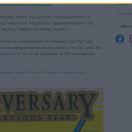
Εγγράψου 
 απέναντι στον Μπρέινιακ
 Νίκολας Χουλτ, ενώ μαζί του πρωταγωνιστούν οι
λερ Γκιζόντο ως Τζίμι Όλσεν, Ιζαμπέλα Μερσέντ ως
Θέλω ν
αι Εντι Γκαθέγκι ως Mister Terrific.
εται να κυκλοφορήσει το καλοκαίρι του 2027 και
ου νέου κινηματογραφικού σύμπαντος της DC, μετά την
Superman»
, το οποίο ξεπέρασε τα 600 εκατομμύρια
erman” είναι πάνω απ’ όλα μια ιστορία για την