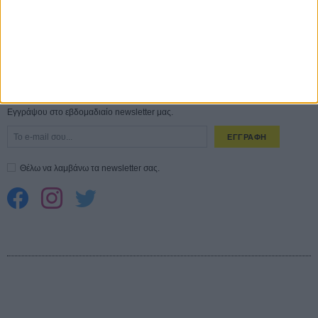
ΑΥΓ
Spider-Man: Καινούργια Μέρα
30 ΜΑΡ
CONNECT
Εγγράψου στο εβδομαδιαίο newsletter μας.
ΕΓΓΡΑΦΗ
Θέλω να λαμβάνω τα newsletter σας.