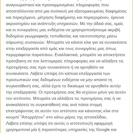
στρέψει την προσοχή του στην επόμενη δημιουργία του. Πρόκειται
αναγνωριστικοί και προσαρμοσμένες πληροφορίες που
για μια βιογραφική ταινία που θα εξερευνήσει τη ζωή του Χόιτ
αποστέλλονται από μια συσκευή για εξατομικευμένες διαφημίσεις
Ρίτσαρντς, ενός ανθρώπου που γνώρισε την απόλυτη δόξα στον
και περιεχόμενο, μέτρηση διαφήμισης και περιεχομένου, έρευνα
κόσμο της μόδας πριν βρεθεί αντιμέτωπος με μια πραγματικότητα
ακροατηρίου και ανάπτυξη υπηρεσιών.
Με την άδειά σας, εμείς
πολύ διαφορετική από εκείνη που έδειχναν τα εξώφυλλα των
και οι συνεργάτες μας ενδέχεται να χρησιμοποιήσουμε ακριβή
περιοδικών.
δεδομένα γεωγραφικής τοποθεσίας και ταυτοποίησης μέσω
σάρωσης συσκευών. Μπορείτε να κάνετε κλικ για να συναινέσετε
Στον κεντρικό ρόλο θα βρεθεί ο Νίκολας Γκαλίτζιν, ένας από τους
στην επεξεργασία από εμάς και τους συνεργάτες μας όπως
πιο ανερχόμενους ηθοποιούς της γενιάς του, ο οποίος μετά τις
περιγράφεται παραπάνω. Εναλλακτικά, μπορείτε να αποκτήσετε
επιτυχίες των τελευταίων χρόνων συνεχίζει να επιλέγει έργα με
πρόσβαση σε πιο λεπτομερείς πληροφορίες και να αλλάξετε τις
ιδιαίτερο ενδιαφέρον. Η ταινία θα ακολουθήσει την πορεία του
προτιμήσεις σας πριν συναινέσετε ή να αρνηθείτε να
Ρίτσαρντς από τα τέλη της δεκαετίας του 1980, όταν εξελίχθηκε σε
συναινέσετε.
Λάβετε υπόψη ότι κάποια επεξεργασία των
ένα από τα πιο ακριβοπληρωμένα ανδρικά μοντέλα στον κόσμο και
προσωπικών σας δεδομένων ενδέχεται να μην απαιτεί τη
συνεργάστηκε με κορυφαίους οίκους μόδας όπως την Βερσάτσε και
συγκατάθεσή σας, αλλά έχετε το δικαίωμα να αρνηθείτε αυτήν
τον Βαλεντίνο. Πίσω όμως από τη λαμπερή εικόνα που
την επεξεργασία. Οι προτιμήσεις σας θα ισχύουν μόνο για αυτόν
προβαλλόταν δημόσια, κρυβόταν μια πολύ πιο σύνθετη προσωπική
τον ιστότοπο. Μπορείτε να αλλάξετε τις προτιμήσεις σας ή να
ιστορία, η οποία σήμερα εξακολουθεί να προκαλεί έντονο
ανακαλέσετε τη συγκατάθεσή σας ανά πάσα στιγμή
ενδιαφέρον.
επιστρέφοντας σε αυτόν τον ιστότοπο και κάνοντας κλικ στο
κουμπί "Απορρήτου" στο κάτω μέρος της ιστοσελίδας.
Διαβάστε ακόμα:
Ρίντλεϊ Σκοτ και Χιου Τζάκμαν ενώνουν
Λάβετε επίσης υπόψη ότι αυτός ο ιστότοπος/η εφαρμογή
δυνάμεις στο «Treasure Island»
χρησιμοποιεί μία ή περισσότερες υπηρεσίες της Google και