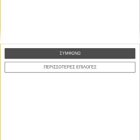
Η επιτυχία είναι υπερτιμημένη. Δεν σε κάνει
καλύτερο, δεν σε πάει πουθενά η επιτυχία. Είναι
απλώς ένα ωραίο, ανεβαστικό, επιφανειακό
συναίσθημα.»
Βιμ Βέντερς
ΣΥΜΦΩΝΩ
Συνέντευξη
ΠΕΡΙΣΣΟΤΕΡΕΣ ΕΠΙΛΟΓΕΣ
ΝΕΕΣ ΤΑΙΝΙΕΣ
Ο Παραχαράκτης
L’ Affaire Bojarski (The Moneymaker)
του Ζαν-Πολ Σαλομέ
Γνήσιο Αντίγραφο
Certified Copy (Copie Conforme)
του Αμπάς Κιαροστάμι