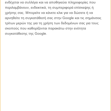
ενδέχεται να συλλέγει και να αποθηκεύει πληροφορίες που
περιλαμβάνουν, ενδεικτικά, τη συμπεριφορά επίσκεψης ή
χρήσης σας. Μπορείτε να κάνετε κλικ για να δώσετε ή να
αρνηθείτε τη συγκατάθεσή σας στην Google και τις σημάνσεις
τρίτων μερών της για τη χρήση των δεδομένων σας για τους
σκοπούς που καθορίζονται παρακάτω στην ενότητα
συγκατάθεσης της Google.
Το υλικό της ταινίας αντλεί έμπνευση και από τις αποκαλύψεις που
ήρθαν ξανά στο προσκήνιο μέσα από τη ντοκιμαντερίστικη σειρά
«Bring Me the Beauties». Η σειρά εξετάζει τη σχέση του Ρίτσαρντς
με την οργάνωση Eternal Values και τον ηγέτη της Φρίντριχ φον
Μίερες, μια σύνδεση που φέρεται να επηρέασε καθοριστικά τόσο
την επαγγελματική όσο και την προσωπική του ζωή. Το θέμα