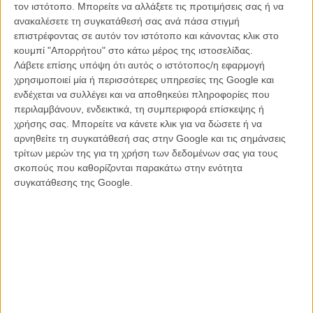
πουριτανός υποκριτής εισαγγελέας των μίντια, στην κρεβατοκάμαρά
τον ιστότοπο. Μπορείτε να αλλάξετε τις προτιμήσεις σας ή να
του έχει μεγάλη διαφορά: ουάου, και τα σελέμπριτις έχουν στήθη,
ανακαλέσετε τη συγκατάθεσή σας ανά πάσα στιγμή
κλειτορίδες, χείλη, οργασμό.
επιστρέφοντας σε αυτόν τον ιστότοπο και κάνοντας κλικ στο
κουμπί "Απορρήτου" στο κάτω μέρος της ιστοσελίδας.
Το Χόλιγουντ γυμνό σε μια από τις μεγαλύτερες διαρροές
Λάβετε επίσης υπόψη ότι αυτός ο ιστότοπος/η εφαρμογή
προσωπικών δεδομένων που έγιναν ποτέ
χρησιμοποιεί μία ή περισσότερες υπηρεσίες της Google και
ενδέχεται να συλλέγει και να αποθηκεύει πληροφορίες που
περιλαμβάνουν, ενδεικτικά, τη συμπεριφορά επίσκεψης ή
χρήσης σας. Μπορείτε να κάνετε κλικ για να δώσετε ή να
αρνηθείτε τη συγκατάθεσή σας στην Google και τις σημάνσεις
τρίτων μερών της για τη χρήση των δεδομένων σας για τους
Ξημέρωσε Τρίτη λοιπόν και η Εμα Γουότσον (η οποία μεταξύ μας
σκοπούς που καθορίζονται παρακάτω στην ενότητα
δεν είπε και κάτι τόσο προκλητικό, μάλλον τα αυτονόητα είπε) ήρθε
συγκατάθεσης της Google.
αντιμέτωπη με την εξής πραγματικότητα. Μέλη της ιστοσελίδας
4chan ξεκινήσαν μία καμπάνια που την απειλεί ότι... ήρθε η σειρά
της. Πραγματικές απειλές την προειδοποιούν ότι υπάρχουν και δικές
της γυμνές φωτογραφίες που σύντομα θα δουν το φως της
δημοσιότητας - μάλιστα δημιούργησαν και τηθλιβερή ιστοσελίδα
«Emma You Are Next», η οποία μετρά αντίστροφα το countdown
προς την αποκάλυψή τους.