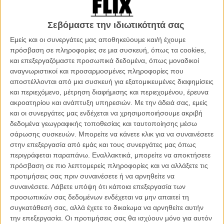
επαινετικούς τίτλους και αναλυτικά ρεπορτάζ πάνω στο πώς μία
24χρονη ηθοποιός έχει την απαραίτητα δημοτικότητα να ακουστεί,
Σεβόμαστε την ιδιωτικότητά σας
τη σοβαρότητα να πει τα πράγματα με το όνομά τους και τη
νηφαλιότητα να μην σαμποτάρει, αλλά να εμπνεύσει στις μέρες μας
Εμείς και οι συνεργάτες μας αποθηκεύουμε και/ή έχουμε
ένα σοβαρό διάλογο πάνω στο φεμινισμό.
πρόσβαση σε πληροφορίες σε μια συσκευή, όπως τα cookies,
και επεξεργαζόμαστε προσωπικά δεδομένα, όπως μοναδικοί
Δείτε ολόκληρο το λόγο της Εμα Γουότσον στον Ο.Η.Ε. εδώ
αναγνωριστικοί και προσαρμοσμένες πληροφορίες που
αποστέλλονται από μια συσκευή για εξατομικευμένες διαφημίσεις
Και ξημέρωσε η Τρίτη. Η Εμα Γουάτσον δέχεται απειλές για νέο
και περιεχόμενο, μέτρηση διαφήμισης και περιεχομένου, έρευνα
nudes leak
που την αφορά και ανώνυμοι χάκερς του διαδικτύου
ακροατηρίου και ανάπτυξη υπηρεσιών.
Με την άδειά σας, εμείς
απέδειξαν για ακόμα μία φορά το IQ τους, το ποταπό τους επίπεδο,
και οι συνεργάτες μας ενδέχεται να χρησιμοποιήσουμε ακριβή
αλλά και τον πολιτικό (ξεκάθαρα) στόχο τους. Γιατί η προσβολή των
δεδομένα γεωγραφικής τοποθεσίας και ταυτοποίησης μέσω
προσωπικών δεδομένων μιας γυναίκας (σελέμπριτι ή όχι) είναι
σάρωσης συσκευών. Μπορείτε να κάνετε κλικ για να συναινέσετε
ακόμα συνώνυμο με την ντροπή, την ενοχή, και τον εξευτελισμό
στην επεξεργασία από εμάς και τους συνεργάτες μας όπως
της. Η σεξουαλικότητα είναι ακόμα (ναι, στο σωτήριο έτος 2014)
περιγράφεται παραπάνω. Εναλλακτικά, μπορείτε να αποκτήσετε
συνδεδεμένη με την ελευθεριότητα, η προσωπική σου επιλογή να
πρόσβαση σε πιο λεπτομερείς πληροφορίες και να αλλάξετε τις
παίξεις, να φωτογραφηθείς γυμνή, να πειραματιστείς στην κάμερα
προτιμήσεις σας πριν συναινέσετε ή να αρνηθείτε να
του κινητού σου θεωρείται στην καλύτερη περίπτωση ηλίθια κίνηση
συναινέσετε.
Λάβετε υπόψη ότι κάποια επεξεργασία των
(μα καλά, γιατί το κάνουν;) και στη χειρότερη, απόδειξη ότι γυμνή
προσωπικών σας δεδομένων ενδέχεται να μην απαιτεί τη
γυναίκα στο δημόσιο καθρέφτη ίσον πουτάνα. Λες και ό,τι κάνει ο
συγκατάθεσή σας, αλλά έχετε το δικαίωμα να αρνηθείτε αυτήν
οποιοσδήποτε ευτελής ματάκιας του διαδικτύου, ή ο οποιοσδήποτε
την επεξεργασία. Οι προτιμήσεις σας θα ισχύουν μόνο για αυτόν