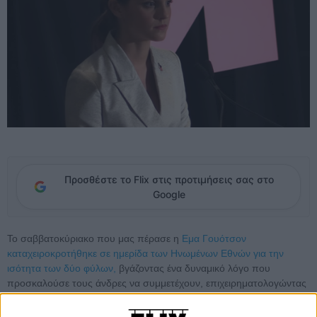
Προσθέστε το Flix στις προτιμήσεις σας στο
Google
Το σαββατοκύριακο που μας πέρασε η
Εμα Γουότσον
καταχειροκροτήθηκε σε ημερίδα των Ηνωμένων Εθνών για την
ισότητα των δύο φύλων,
βγάζοντας ένα δυναμικό λόγο που
προσκαλούσε τους άνδρες να συμμετέχουν, επιχειρηματολογώντας
πάνω στο προφανές: ότι το θέμα αφορά και τα δύο φύλα. Τα
πρωτοσέλιδα της Δευτέρας ήταν χθες αφιερωμένα σε εκείνη, με