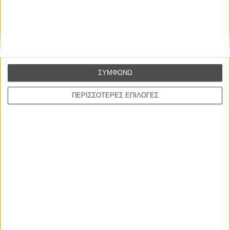
ΣΥΜΦΩΝΩ
ΝΕΑ
ΠΕΡΙΣΣΟΤΕΡΕΣ ΕΠΙΛΟΓΕΣ
Μίλα μου για καλοκαιρινά φεστιβάλ κινηματογράφου
στην Ελλάδα
Ο πιο αναλυτικός οδηγός των καλοκαιρινών φεστιβάλ σε νησιά και ηπειρωτική
Ελλάδα είναι εδώ
Η επιτυχία είναι υπερτιμημένη. Δεν σε κάνει
καλύτερο, δεν σε πάει πουθενά η επιτυχία. Είναι