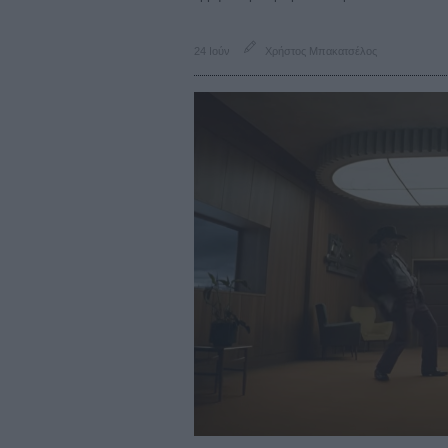
24 Ιούν
Χρήστος Μπακατσέλος