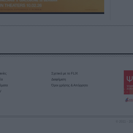
ινίες
Σχετικά με το FLIX
έα
Διαφήμιση
έματα
Όροι χρήσης & Απόρρητο
V
© 2011 - 20