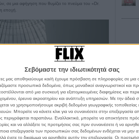
ν, σε μια αφήγηση που θυμίζει το πνεύμα του «Dr.
η εποχή.
Οι Αρμονί
Werckmei
Μπέλα Τα
Σεβόμαστε την ιδιωτικότητά σας
Μια Θέση 
άτες μας αποθηκεύουμε και/ή έχουμε πρόσβαση σε πληροφορίες σε μια
A Place in
Τζορτζ Στί
ργαζόμαστε προσωπικά δεδομένα, όπως μοναδικοί αναγνωριστικοί και 
στέλλονται από μια συσκευή για εξατομικευμένες διαφημίσεις και περ
Οδύσσεια
α τα βλέπεις όλα σινεμά...
εχομένου, έρευνα ακροατηρίου και ανάπτυξη υπηρεσιών.
Με την άδειά σα
The Odys
κινηματογραφική εβδομάδα
Κρίστοφε
χεται να χρησιμοποιήσουμε ακριβή δεδομένα γεωγραφικής τοποθεσίας 
 τον τρόπο του flix
ών. Μπορείτε να κάνετε κλικ για να συναινέσετε στην επεξεργασία απ
Ψηλά Τακ
ς περιγράφεται παραπάνω. Εναλλακτικά, μπορείτε να αποκτήσετε πρό
Tacones l
ίες και να αλλάξετε τις προτιμήσεις σας πριν συναινέσετε ή να αρνηθεί
Πέδρο Αλ
wsletter
του flix, στο inbox σου
σε αισθητικό επίπεδο, χάρη στη φωτογραφία του
ποια επεξεργασία των προσωπικών σας δεδομένων ενδέχεται να μην απ
Ο Παραχα
κηνικά που έχουν ήδη συγκριθεί με εκείνα του «Poor
λά έχετε το δικαίωμα να αρνηθείτε αυτήν την επεξεργασία. Οι προτιμήσ