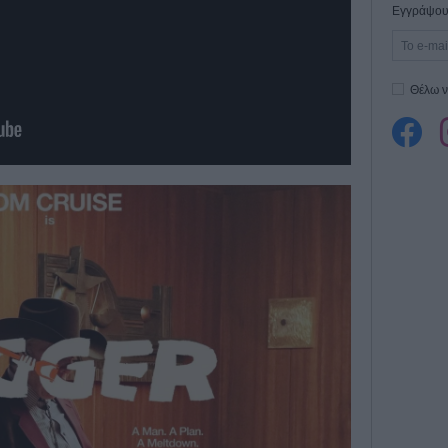
Εγγράψου 
Θέλω ν