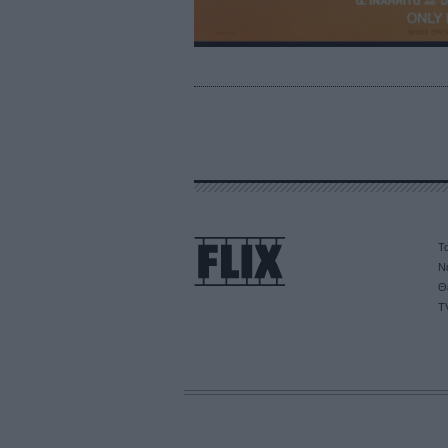
Τα
Ν
Θ
T