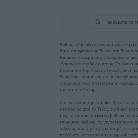
Προσθέστε το Fl
Καθώς πλησιάζει η κινηματογραφική έξο
Bros. αποφάσισε να δώσει στη δημοσιότ
Ινιαρίτου, ύστερα από εβδομάδες φημών 
εξαφανιστεί σχεδόν αμέσως. Το βίντεο 
πορεία του Τομ Κρουζ στο Χόλιγουντ, κ
δυναμικής καμπάνιας για τα επερχόμενα
η ερμηνεία ίσως αποτελέσει την ευκαιρί
πρώτο του Οσκαρ.
Στο επίκεντρο της ιστορίας βρίσκεται ο
πετρελαίου από το Τέξας, ο οποίος έρχε
παγετώνα που απειλεί να βυθίσει τον πλ
επικείμενο κίνδυνο, τα γεγονότα τον ανα
εκλεκτός που πρέπει να αποτρέψει την
πρόσωπο με πρόσωπο με μερικούς από 