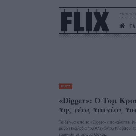
summer
ΤΑ
BUZZ
«Digger»: Ο Τομ Κρο
της νέας ταινίας τ
Το δείγμα από το «Digger» αποκαλύπτει έν
μαύρη κωμωδία του Αλεχάντρο Ινιαρίτου, πο
ερμηνεία με άρωμα Oσκαρ.