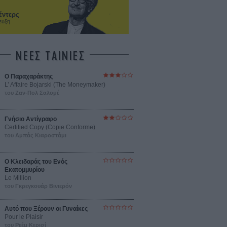
έντερς
ευξη
ΝΕΕΣ ΤΑΙΝΙΕΣ
Ο Παραχαράκτης
L’ Affaire Bojarski (The Moneymaker)
του Ζαν-Πολ Σαλομέ
Γνήσιο Αντίγραφο
Certified Copy (Copie Conforme)
του Αμπάς Κιαροστάμι
Ο Κλειδαράς του Ενός
Εκατομμυρίου
Le Million
του Γκρεγκουάρ Βινιερόν
Αυτό που Ξέρουν οι Γυναίκες
Pour le Plaisir
του Ρεέμ Κερισί