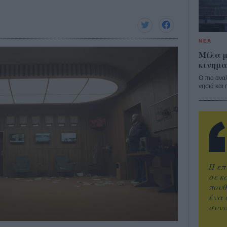
ΝΕΑ
Μίλα μ
κινημα
Ο πιο ανα
νησιά και 
Η επ
σε κ
πουθ
ένα 
συνα