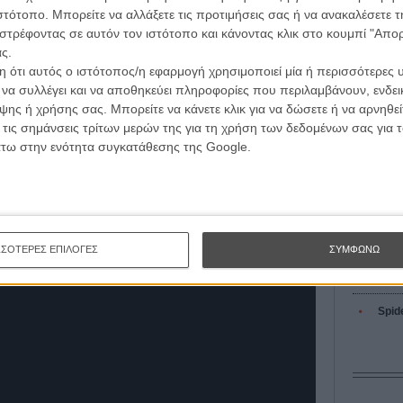
L’ Affaire
τογραφικές ειδήσεις | νέες ταινίες | πρόγραμμα αιθουσών για όλη την Ελλάδα |
πωλεί το ενδιαφέρον είναι η εντυπωσιακή μεταμόρφωση
ιστότοπο. Μπορείτε να αλλάξετε τις προτιμήσεις σας ή να ανακαλέσετε
Ζαν-Πολ 
ές | συνεντεύξεις | απόψεις | αφιερώματα | διαγωνισμοί
αλύτερος σε ηλικία, με προσθετική μύτη, εμφανή κοιλιά,
στρέφοντας σε αυτόν τον ιστότοπο και κάνοντας κλικ στο κουμπί "Απ
αμερικανική προφορά που φέρνει στον νου τον
ς.
 Thunder». Πρόκειται για μια τολμηρή υποκριτική
 ότι αυτός ο ιστότοπος/η εφαρμογή χρησιμοποιεί μία ή περισσότερες 
από την καθιερωμένη κινηματογραφική περσόνα του και
ι να συλλέγει και να αποθηκεύει πληροφορίες που περιλαμβάνουν, ενδεικ
ΕΓΓΡΑΦΗ
α.
ης ή χρήσης σας. Μπορείτε να κάνετε κλικ για να δώσετε ή να αρνηθε
 τις σημάνσεις τρίτων μερών της για τη χρήση των δεδομένων σας για
Οδύσ
Γκούντμαν στον ρόλο του Αμερικανού προέδρου, μια
άτω στην ενότητα συγκατάθεσης της Google.
Save
τυπώσεις κλέβει αρκετές από τις σκηνές της ταινίας.
Καμπ
 Αχμεντ, Τζέσι Πλέμονς, Μάικλ Στούλμπεργκ, Σάντρα
ε το πλήρες τρέιλερ να αναμένεται στις 13 Ιουλίου, το
Ο Τζ
 μία από τις πιο πολυσυζητημένες κινηματογραφικές
διαπ
ΣΣΟΤΕΡΕΣ ΕΠΙΛΟΓΕΣ
ΣΥΜΦΩΝΩ
10 κ
τον 
Spid