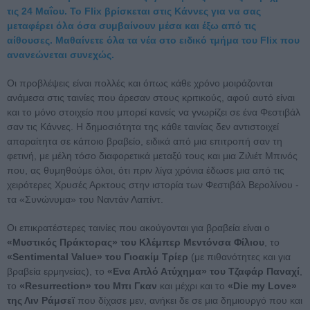
τις 24 Μαΐου. Το Flix βρίσκεται στις Κάννες για να σας
μεταφέρει όλα όσα συμβαίνουν μέσα και έξω από τις
αίθουσες. Μαθαίνετε όλα τα νέα στο ειδικό τμήμα του Flix που
ανανεώνεται συνεχώς.
Οι προβλέψεις είναι πολλές και όπως κάθε χρόνο μοιράζονται
ανάμεσα στις ταινίες που άρεσαν στους κριτικούς, αφού αυτό είναι
και το μόνο στοιχείο που μπορεί κανείς να γνωρίζει σε ένα Φεστιβάλ
σαν τις Κάννες. Η δημοσιότητα της κάθε ταινίας δεν αντιστοιχεί
απαραίτητα σε κάποιο βραβείο, ειδικά από μια επιτροπή σαν τη
φετινή, με μέλη τόσο διαφορετικά μεταξύ τους και μια Ζιλιέτ Μπινός
που, ας θυμηθούμε όλοι, ότι πριν λίγα χρόνια έδωσε μια από τις
χειρότερες Χρυσές Αρκτους στην ιστορία των Φεστιβάλ Βερολίνου -
τα «Συνώνυμα» του Ναντάν Λαπίντ.
Οι επικρατέστερες ταινίες που ακούγονται για βραβεία είναι ο
«Μυστικός Πράκτορας» του Κλέμπερ Μεντόνσα Φίλιου
, το
«Sentimental Value» του Γιοακίμ Τρίερ
(με πιθανότητες και για
βραβεία ερμηνείας), το
«Ενα Απλό Ατύχημα» του Τζαφάρ Παναχί
,
το
«Resurrection» του Μπι Γκαν
και μέχρι και το
«Die my Love»
της Λιν Ράμσεϊ
που δίχασε μεν, ανήκει δε σε μια δημιουργό που και