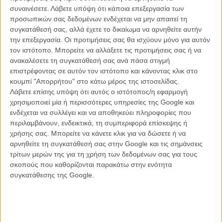
συναινέσετε.
Λάβετε υπόψη ότι κάποια επεξεργασία των
Τζος Ο' Κόνορ για το τέλος
προσωπικών σας δεδομένων ενδέχεται να μην απαιτεί τη
συγκατάθεσή σας, αλλά έχετε το δικαίωμα να αρνηθείτε αυτήν
Μπορεί ο Τζος Ο' Κόνορ να μη συνόδευσε τον Πολ Μέσκαλ στην
την επεξεργασία. Οι προτιμήσεις σας θα ισχύουν μόνο για αυτόν
πρεμιέρα, το κόκκινο χαλί και τη συνέντευξη Τύπου του «Α History
τον ιστότοπο. Μπορείτε να αλλάξετε τις προτιμήσεις σας ή να
of Sound» του Ολιβερ Χερμάνους, αλλά ήρθε λίγο πριν τη λήξη για
ανακαλέσετε τη συγκατάθεσή σας ανά πάσα στιγμή
την πρεμιέρα, το κόκκινο χαλί και τη συνέντευξη Τύπου του «The
επιστρέφοντας σε αυτόν τον ιστότοπο και κάνοντας κλικ στο
Mastermind», της νέας ταινίας της Κέλι Ράιχαρντ στην οποία
κουμπί "Απορρήτου" στο κάτω μέρος της ιστοσελίδας.
πρωταγωνιστεί ως ένας μάλλον... άτυχος εγκέφαλος μιας ληστείας
Λάβετε επίσης υπόψη ότι αυτός ο ιστότοπος/η εφαρμογή
έργων τέχνης με φόντο την Αμερική των 70s. Μαζί του η Αλάνα Χάιμ
χρησιμοποιεί μία ή περισσότερες υπηρεσίες της Google και
και ο Τζον Μάγκαρο.
ενδέχεται να συλλέγει και να αποθηκεύει πληροφορίες που
περιλαμβάνουν, ενδεικτικά, τη συμπεριφορά επίσκεψης ή
χρήσης σας. Μπορείτε να κάνετε κλικ για να δώσετε ή να
αρνηθείτε τη συγκατάθεσή σας στην Google και τις σημάνσεις
τρίτων μερών της για τη χρήση των δεδομένων σας για τους
σκοπούς που καθορίζονται παρακάτω στην ενότητα
συγκατάθεσης της Google.