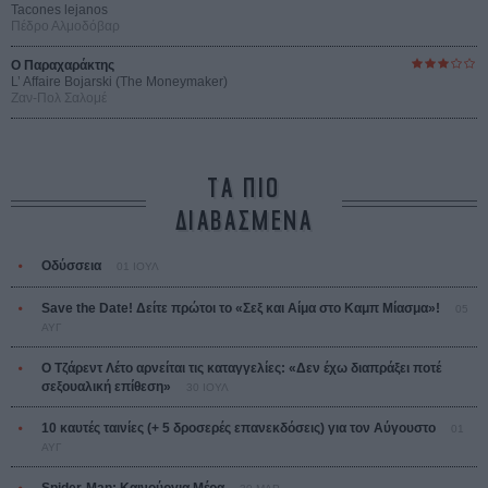
Tacones lejanos
Πέδρο Αλμοδόβαρ
Ο Παραχαράκτης
L’ Affaire Bojarski (The Moneymaker)
Ζαν-Πολ Σαλομέ
ΤΑ ΠΙΟ
ΔΙΑΒΑΣΜΕΝΑ
Οδύσσεια
01 ΙΟΥΛ
Save the Date! Δείτε πρώτοι το «Σεξ και Αίμα στο Καμπ Μίασμα»!
05
ΑΥΓ
Ο Τζάρεντ Λέτο αρνείται τις καταγγελίες: «Δεν έχω διαπράξει ποτέ
σεξουαλική επίθεση»
30 ΙΟΥΛ
10 καυτές ταινίες (+ 5 δροσερές επανεκδόσεις) για τον Αύγουστο
01
ΑΥΓ
Spider-Man: Καινούργια Μέρα