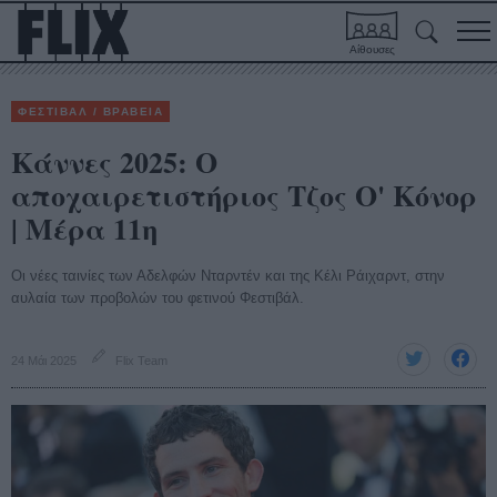
Αίθουσες
ΦΕΣΤΙΒΑΛ / ΒΡΑΒΕΙΑ
Κάννες 2025: Ο
αποχαιρετιστήριος Τζος Ο' Κόνορ
| Μέρα 11η
Οι νέες ταινίες των Αδελφών Νταρντέν και της Κέλι Ράιχαρντ, στην
αυλαία των προβολών του φετινού Φεστιβάλ.
24 Μάι 2025
Flix Team