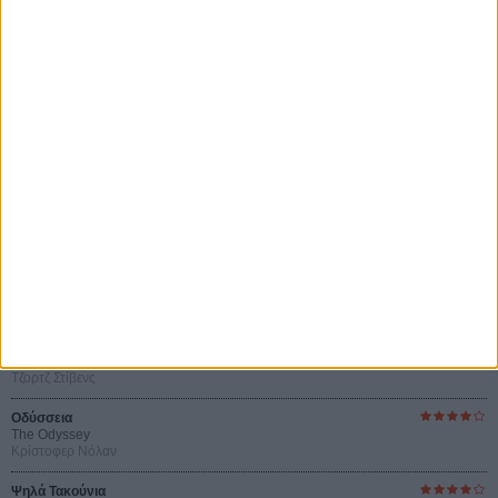
Αυτό που Ξέρουν οι Γυναίκες
Pour le Plaisir
του Ρεέμ Κερισί
Οι Αρμονίες Βερκμάιστερ
Werckmeister Harmonies
Μπέλα Ταρ
Μια Θέση στον Ηλιο
A Place in the Sun
Τζορτζ Στίβενς
Οδύσσεια
The Odyssey
Κρίστοφερ Νόλαν
Ψηλά Τακούνια