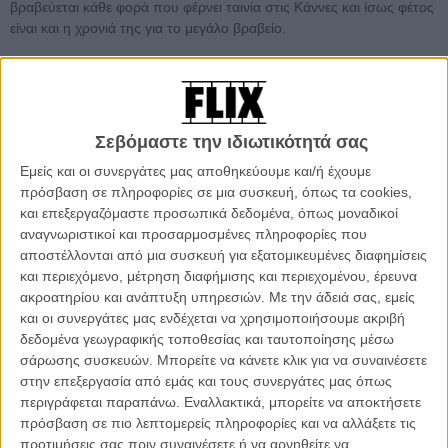
βραβεύεται κάθε φορά που φέρνει ταινία στις Κάννες και ίσως φέτος
είναι και η χρονιά της για το μεγάλο βραβείο.
Διαβάστε εδώ τις κριτικές για όλες τις ταινίες του
Διαγωνιστικού Τμήματος του 78ου Διεθνούς Φεστιβάλ
Κινηματογράφου των Καννών
και συντονιστείτε στο Flix - το
Σάββατο το βράδυ στις 8 ώρα Ελλάδος θα
Σεβόμαστε την ιδιωτικότητά σας
παρακολουθήσουμε ζωντανά την τελετή λήξης, μαθαίνοντας
Εμείς και οι συνεργάτες μας αποθηκεύουμε και/ή έχουμε
μαζί τους μεγάλους νικητές.
πρόσβαση σε πληροφορίες σε μια συσκευή, όπως τα cookies,
και επεξεργαζόμαστε προσωπικά δεδομένα, όπως μοναδικοί
αναγνωριστικοί και προσαρμοσμένες πληροφορίες που
αποστέλλονται από μια συσκευή για εξατομικευμένες διαφημίσεις
και περιεχόμενο, μέτρηση διαφήμισης και περιεχομένου, έρευνα
ακροατηρίου και ανάπτυξη υπηρεσιών.
Με την άδειά σας, εμείς
και οι συνεργάτες μας ενδέχεται να χρησιμοποιήσουμε ακριβή
δεδομένα γεωγραφικής τοποθεσίας και ταυτοποίησης μέσω
σάρωσης συσκευών. Μπορείτε να κάνετε κλικ για να συναινέσετε
στην επεξεργασία από εμάς και τους συνεργάτες μας όπως
περιγράφεται παραπάνω. Εναλλακτικά, μπορείτε να αποκτήσετε
πρόσβαση σε πιο λεπτομερείς πληροφορίες και να αλλάξετε τις
προτιμήσεις σας πριν συναινέσετε ή να αρνηθείτε να