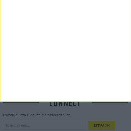
ΤΑ ΠΙΟ
ΔΙΑΒΑΣΜΕΝΑ
Οδύσσεια
01 ΙΟΥΛ
Save the Date! Δείτε πρώτοι το «Σεξ και Αίμα στο Καμπ Μίασμα»!
05
ΑΥΓ
Ο Τζάρεντ Λέτο αρνείται τις καταγγελίες: «Δεν έχω διαπράξει ποτέ
σεξουαλική επίθεση»
30 ΙΟΥΛ
10 καυτές ταινίες (+ 5 δροσερές επανεκδόσεις) για τον Αύγουστο
01
ΑΥΓ
Spider-Man: Καινούργια Μέρα
30 ΜΑΡ
CONNECT
Εγγράψου στο εβδομαδιαίο newsletter μας.
ΕΓΓΡΑΦΗ