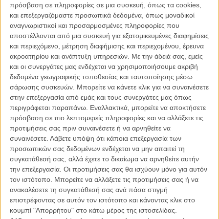
πρόσβαση σε πληροφορίες σε μια συσκευή, όπως τα cookies,
και επεξεργαζόμαστε προσωπικά δεδομένα, όπως μοναδικοί
Διαβάστε ακόμη:
Βενετία 2025: Ο Βέρνερ Χέρτζογκ θα λάβει
αναγνωριστικοί και προσαρμοσμένες πληροφορίες που
Τιμητικό Χρυσό Λέοντα για το σύνολο του έργου του
αποστέλλονται από μια συσκευή για εξατομικευμένες διαφημίσεις
και περιεχόμενο, μέτρηση διαφήμισης και περιεχομένου, έρευνα
Στον πυρήνα της ιστορίας βρίσκονται οι Τζιν και Τζόαν Χόλμπρουκ,
ακροατηρίου και ανάπτυξη υπηρεσιών.
Με την άδειά σας, εμείς
δύο αχώριστες δίδυμες αδελφές, οι οποίες μιλούν με μία φωνή,
και οι συνεργάτες μας ενδέχεται να χρησιμοποιήσουμε ακριβή
αγαπούν τον ίδιο άντρα και ονειρεύονται τα ίδια ακριβώς πράγματα.
δεδομένα γεωγραφικής τοποθεσίας και ταυτοποίησης μέσω
Βασισμένες σε πραγματικά πρόσωπα που έζησαν στο περιθώριο
σάρωσης συσκευών. Μπορείτε να κάνετε κλικ για να συναινέσετε
της κοινωνίας, οι δύο ηρωίδες αναζητούν μια ουτοπική γη, όπου θα
στην επεξεργασία από εμάς και τους συνεργάτες μας όπως
μπορέσουν να ζήσουν τη ζωή τους όπως επιθυμούν. Προκειμένου
περιγράφεται παραπάνω. Εναλλακτικά, μπορείτε να αποκτήσετε
να φτάσουν εκεί, ξεκινούν - κυριολεκτικά - να σκάβουν ένα τούνελ
πρόσβαση σε πιο λεπτομερείς πληροφορίες και να αλλάξετε τις
μέσα από μια ολόκληρη οροσειρά... Και κάπου εκεί τελειώνουν τα
προτιμήσεις σας πριν συναινέσετε ή να αρνηθείτε να
όσα γνωρίζουμε μέχρι στιγμής αναφορικά με την πλοκή.
συναινέσετε.
Λάβετε υπόψη ότι κάποια επεξεργασία των
προσωπικών σας δεδομένων ενδέχεται να μην απαιτεί τη
συγκατάθεσή σας, αλλά έχετε το δικαίωμα να αρνηθείτε αυτήν
την επεξεργασία. Οι προτιμήσεις σας θα ισχύουν μόνο για αυτόν
τον ιστότοπο. Μπορείτε να αλλάξετε τις προτιμήσεις σας ή να
ανακαλέσετε τη συγκατάθεσή σας ανά πάσα στιγμή
επιστρέφοντας σε αυτόν τον ιστότοπο και κάνοντας κλικ στο
κουμπί "Απορρήτου" στο κάτω μέρος της ιστοσελίδας.