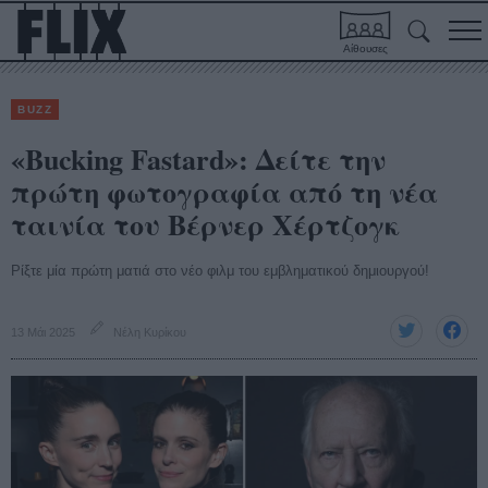
Αίθουσες
BUZZ
«Bucking Fastard»: Δείτε την
πρώτη φωτογραφία από τη νέα
ταινία του Βέρνερ Χέρτζογκ
Ρίξτε μία πρώτη ματιά στο νέο φιλμ του εμβληματικού δημιουργού!
13 Μάι 2025
Νέλη Κυρίκου