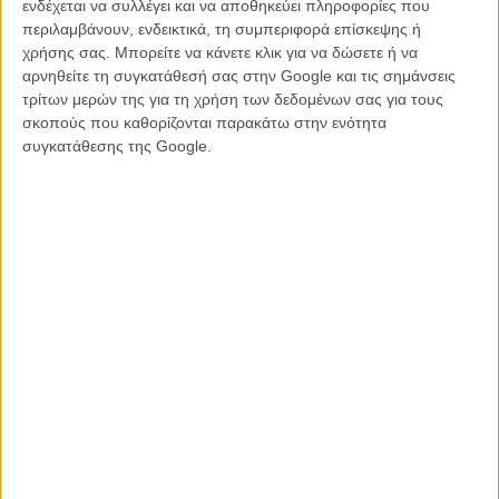
ενδέχεται να συλλέγει και να αποθηκεύει πληροφορίες που
πανελλαδικά, 6.338 (4η εβδομάδα) | Σύνολο εισιτηρίων μέχρι και
περιλαμβάνουν, ενδεικτικά, τη συμπεριφορά επίσκεψης ή
σήμερα: 56.513
χρήσης σας. Μπορείτε να κάνετε κλικ για να δώσετε ή να
αρνηθείτε τη συγκατάθεσή σας στην Google και τις σημάνσεις
«Η Τελευταία Συνεδρία του Φρόιντ»
, 30 αίθουσες στην Αθήνα, 49
τρίτων μερών της για τη χρήση των δεδομένων σας για τους
πανελλαδικά, 5.678 (1η εβδομάδα)
σκοπούς που καθορίζονται παρακάτω στην ενότητα
συγκατάθεσης της Google.
«Φανταστικοί Φίλοι»
, 42 αίθουσες στην Αθήνα, 110 πανελλαδικά,
4.647 (1η εβδομάδα)
«Ο Χάρι Πότερ και το Τάγμα του Φοίνικα»
, 9 αίθουσες στην
Αθήνα, 14 πανελλαδικά, 3.640 (1η εβδομάδα - επανέκδοση)
«Κλείδωσες; Οι Aγνωστοι»
, 10 αίθουσες στην Αθήνα, 34
πανελλαδικά, 2.948 (2η εβδομάδα) | Σύνολο εισιτηρίων μέχρι και
σήμερα: 11.041
«Ο Κασκαντέρ»
, 17 αίθουσες στην Αθήνα, 33 πανελλαδικά, 2.881
(4η εβδομάδα) | Σύνολο εισιτηρίων μέχρι και σήμερα: 34.692
«Κρυμμένα Μυστικά»
, 17 αίθουσες στην Αθήνα, 39 πανελλαδικά,
2.461 (1η εβδομάδα)