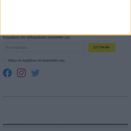
Spider-Man: Καινούργια Μέρα
30 ΜΑΡ
CONNECT
Εγγράψου στο εβδομαδιαίο newsletter μας.
ΕΓΓΡΑΦΗ
Θέλω να λαμβάνω τα newsletter σας.