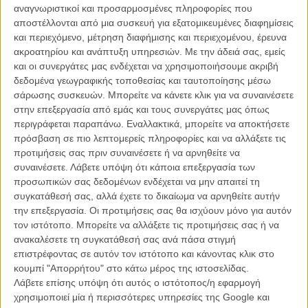
αναγνωριστικοί και προσαρμοσμένες πληροφορίες που
δράμα
«Η Τελευταία Συνεδρία του Φρόιντ»
με τον Αντονι Χόπκινς, η
αποστέλλονται από μια συσκευή για εξατομικευμένες διαφημίσεις
κωμωδία
«Κενά Αέρος»
και το ελληνικό
«Μέντιουμ»
(551 θεατές σε
και περιεχόμενο, μέτρηση διαφήμισης και περιεχομένου, έρευνα
5 αίθουσες), ενώ καλά κράτησε και το επίσης εγχώριο
ακροατηρίου και ανάπτυξη υπηρεσιών.
Με την άδειά σας, εμείς
«Πολύδροσο»
, που έχει φθάσει τώρα τους 4.117 επισκέπτες σε
και οι συνεργάτες μας ενδέχεται να χρησιμοποιήσουμε ακριβή
περιορισμένο κύκλωμα διανομής.
δεδομένα γεωγραφικής τοποθεσίας και ταυτοποίησης μέσω
σάρωσης συσκευών. Μπορείτε να κάνετε κλικ για να συναινέσετε
Από την άλλη, το οικογενειακό παραμύθι
«Φανταστικοί Φίλοι»
στην επεξεργασία από εμάς και τους συνεργάτες μας όπως
ξεκίνησε με λιγότερους του αναμενομένου… φίλους, ενώ σχεδόν
περιγράφεται παραπάνω. Εναλλακτικά, μπορείτε να αποκτήσετε
απαρατήρητα πέρασαν η απρόβλητη για τους δημοσιογράφους
πρόσβαση σε πιο λεπτομερείς πληροφορίες και να αλλάξετε τις
περιπέτεια
«Κρυμμένα Μυστικά»
με τον Ράσελ Κρόου, το
προτιμήσεις σας πριν συναινέσετε ή να αρνηθείτε να
αργεντίνικο θρίλερ
«Το Μυστικό της Μαύρης Βαλίτσας»
(958 από
συναινέσετε.
Λάβετε υπόψη ότι κάποια επεξεργασία των
32 οθόνες!) και η κομεντί
«Το Λυσάρι της Ζωής»
(365 από 8).
προσωπικών σας δεδομένων ενδέχεται να μην απαιτεί τη
συγκατάθεσή σας, αλλά έχετε το δικαίωμα να αρνηθείτε αυτήν
Εν αναμονή της
«Furiosa»
και των λανθιμικών
«Ιστοριών
την επεξεργασία. Οι προτιμήσεις σας θα ισχύουν μόνο για αυτόν
Καλοσύνης»
, μήπως και ισιώσει ο ταμειακός χάρτης.
τον ιστότοπο. Μπορείτε να αλλάξετε τις προτιμήσεις σας ή να
ανακαλέσετε τη συγκατάθεσή σας ανά πάσα στιγμή
επιστρέφοντας σε αυτόν τον ιστότοπο και κάνοντας κλικ στο
Αναλυτικά το τοπ-10 των εισιτηρίων του τετραημέρου 23 έως
κουμπί "Απορρήτου" στο κάτω μέρος της ιστοσελίδας.
26 Μαΐου 2024:
Λάβετε επίσης υπόψη ότι αυτός ο ιστότοπος/η εφαρμογή
χρησιμοποιεί μία ή περισσότερες υπηρεσίες της Google και
«Γκάρφιλντ: Γάτος με Πέταλα»
, 38 αίθουσες στην Αθήνα, 84