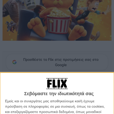
Προσθέστε το Flix στις προτιμήσεις σας στο
Google
Η πτώση στα εισιτήρια συνεχίζεται, με την βραδινή δροσιά να μην
ευνοεί ακόμα τα θερινά σινεμά και τις αθλητικές Κυριακές να
«κόβουν» από κόσμο. 42.281 εισιτήρια μετρήθηκαν το τελευταίο
Σεβόμαστε την ιδιωτικότητά σας
κινηματογραφικό τετραήμερο του μήνα, πάνω από 7.000
Εμείς και οι συνεργάτες μας αποθηκεύουμε και/ή έχουμε
χαμηλότερα από εκείνα του προηγούμενου.
πρόσβαση σε πληροφορίες σε μια συσκευή, όπως τα cookies,
και επεξεργαζόμαστε προσωπικά δεδομένα, όπως μοναδικοί
Τηρουμένων των αναλογιών, συμπαθητικό ντεμπούτο είχαν το