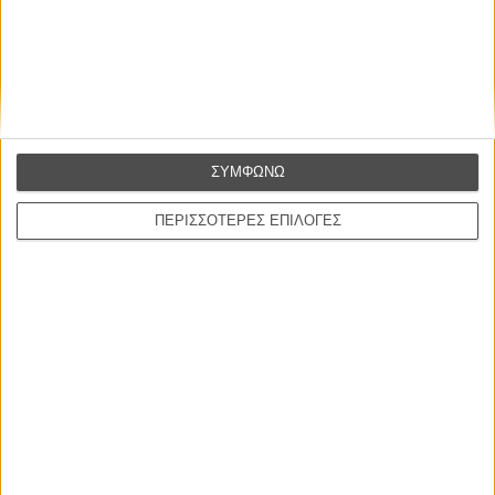
καλύτερο, δεν σε πάει πουθενά η επιτυχία. Είναι
απλώς ένα ωραίο, ανεβαστικό, επιφανειακό
συναίσθημα.»
Βιμ Βέντερς
Συνέντευξη
ΣΥΜΦΩΝΩ
ΠΕΡΙΣΣΟΤΕΡΕΣ ΕΠΙΛΟΓΕΣ
ΝΕΕΣ ΤΑΙΝΙΕΣ
Ο Παραχαράκτης
L’ Affaire Bojarski (The Moneymaker)
του Ζαν-Πολ Σαλομέ
Γνήσιο Αντίγραφο
Certified Copy (Copie Conforme)
του Αμπάς Κιαροστάμι
Ο Κλειδαράς του Ενός Εκατομμυρίου
Le Million