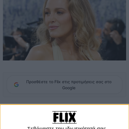
Προσθέστε το Flix στις προτιμήσεις σας στο
Google
Η Μπλέικ Λάιβλι κατέθεσε νέο αίτημα στο δικαστήριο ζητώντας να
της επιδικαστούν 8 εκατ. δολάρια σε δικηγορικές αμοιβές και
δικαστικά έξοδα, μετά την απόρριψη της αγωγής δυσφήμισης
ύψους 400 εκατ. δολαρίων που είχαν καταθέσει εναντίον της ο
Σεβόμαστε την ιδιωτικότητά σας