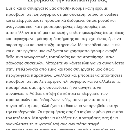
Τζάστιν Μπαλντόνι και η Wayfarer Studios.
Εμείς και οι συνεργάτες μας αποθηκεύουμε και/ή έχουμε
Η πολυσυζητημένη υπόθεση ξεκίνησε όταν η Λάιβλι κατηγόρησε τον
πρόσβαση σε πληροφορίες σε μια συσκευή, όπως τα cookies,
συμπρωταγωνιστή και σκηνοθέτη της στο «Τελειώνει μ' Εμάς»
για
και επεξεργαζόμαστε προσωπικά δεδομένα, όπως μοναδικοί
σεξουαλική παρενόχληση κατά τη διάρκεια των γυρισμάτων
, καθώς
αναγνωριστικοί και προσαρμοσμένες πληροφορίες που
και για συμμετοχή σε οργανωμένη εκστρατεία δυσφήμισης εναντίον
αποστέλλονται από μια συσκευή για εξατομικευμένες διαφημίσεις
της μετά τις καταγγελίες της.
και περιεχόμενο, μέτρηση διαφήμισης και περιεχομένου, έρευνα
ακροατηρίου και ανάπτυξη υπηρεσιών.
Με την άδειά σας, εμείς
Από την πλευρά του, ο Μπαλντόνι απάντησε με αγωγή,
και οι συνεργάτες μας ενδέχεται να χρησιμοποιήσουμε ακριβή
υποστηρίζοντας ότι η Λάιβλι και ο σύζυγός της, Ράιαν Ρέινολντς,
δεδομένα γεωγραφικής τοποθεσίας και ταυτοποίησης μέσω
χρησιμοποίησαν ψευδείς κατηγορίες προκειμένου να αποκτήσουν
σάρωσης συσκευών. Μπορείτε να κάνετε κλικ για να συναινέσετε
μεγαλύτερο έλεγχο πάνω στην παραγωγή της ταινίας. Ωστόσο, το
στην επεξεργασία από εμάς και τους συνεργάτες μας όπως
δικαστήριο απέρριψε την αγωγή, κρίνοντας ότι οι ισχυρισμοί της
περιγράφεται παραπάνω. Εναλλακτικά, μπορείτε να αποκτήσετε
ηθοποιού προστατεύονται από τη νομοθεσία περί δικαστικών
πρόσβαση σε πιο λεπτομερείς πληροφορίες και να αλλάξετε τις
διαδικασιών.
προτιμήσεις σας πριν συναινέσετε ή να αρνηθείτε να
συναινέσετε.
Λάβετε υπόψη ότι κάποια επεξεργασία των
Διαβάστε ακόμα:
Η Sony και το Σωματείο Αμερικάνων
προσωπικών σας δεδομένων ενδέχεται να μην απαιτεί τη
Ηθοποιών εκφράζουν την υποστήριξή τους στην Μπλέικ
συγκατάθεσή σας, αλλά έχετε το δικαίωμα να αρνηθείτε αυτήν
Λάιβλι
την επεξεργασία. Οι προτιμήσεις σας θα ισχύουν μόνο για αυτόν
τον ιστότοπο. Μπορείτε να αλλάξετε τις προτιμήσεις σας ή να
ανακαλέσετε τη συγκατάθεσή σας ανά πάσα στιγμή
επιστρέφοντας σε αυτόν τον ιστότοπο και κάνοντας κλικ στο