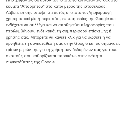
κουμπί "Απορρήτου" στο κάτω μέρος της ιστοσελίδας.
Λάβετε επίσης υπόψη ότι αυτός ο ιστότοπος/η εφαρμογή
χρησιμοποιεί μία ή περισσότερες υπηρεσίες της Google και
ενδέχεται να συλλέγει και να αποθηκεύει πληροφορίες που
περιλαμβάνουν, ενδεικτικά, τη συμπεριφορά επίσκεψης ή
χρήσης σας. Μπορείτε να κάνετε κλικ για να δώσετε ή να
αρνηθείτε τη συγκατάθεσή σας στην Google και τις σημάνσεις
τρίτων μερών της για τη χρήση των δεδομένων σας για τους
Σύμφωνα με τα έγγραφα που κατατέθηκαν στο δικαστήριο, η νομική
σκοπούς που καθορίζονται παρακάτω στην ενότητα
ομάδα της Λάιβλι χρέωσε περίπου 7,5 εκατ. δολάρια για την
συγκατάθεσης της Google.
υπεράσπισή της απέναντι στην αγωγή δυσφήμισης, ενώ επιπλέον
540.000 δολάρια αφορούν δικαστικά έξοδα και λοιπές νομικές
δαπάνες.
Οι δικηγόροι της υποστηρίζουν πως η αποζημίωση αυτή δεν αφορά
μόνο τη συγκεκριμένη υπόθεση, αλλά και την ανάγκη να
αποθαρρύνονται στο μέλλον αγωγές που χρησιμοποιούνται ως
μέσο εκφοβισμού απέναντι σε άτομα που προχωρούν σε δημόσιες
καταγγελίες.
«Η συγκεκριμένη υπόθεση δεν σχεδιάστηκε για να κερδηθεί στο
δικαστήριο, αλλά για να τιμωρήσει τη Λάιβλι, να την παρουσιάσει ως