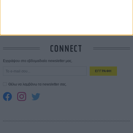
10 καυτές ταινίες (+ 5 δροσερές επανεκδόσεις) για τον Αύγουστο
01
ΑΥΓ
Spider-Man: Καινούργια Μέρα
30 ΜΑΡ
CONNECT
Εγγράψου στο εβδομαδιαίο newsletter μας.
ΕΓΓΡΑΦΗ
Θέλω να λαμβάνω τα newsletter σας.