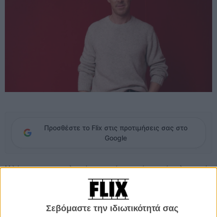
Προσθέστε το Flix στις προτιμήσεις σας στο
Google
Μιλώντας για τις οικολογικές ανησυχίες του γύρω από τη λειτουργία
της κινηματογραφικής βιομηχανίας, ο Μπένεντικτ Κάμπερμπατς δεν
δίστασε να χαρακτηρίσει το Χόλιγουντ ως μία «εξαιρετικά σπάταλη»
βιομηχανία. Συγκεκριμένα σε πρόσφατη εμφάνισή του στο podcast
Σεβόμαστε την ιδιωτικότητά σας
«Ruthie’s Table 4», ο Βρετανός ηθοποιός μίλησε ανοιχτά για τις