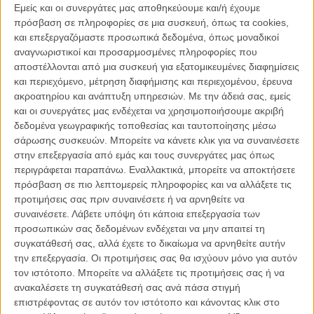
εμπειρίες του από τα παρασκήνια των χολιγουντιανών παραγωγών.
Εμείς και οι συνεργάτες μας αποθηκεύουμε και/ή έχουμε
πρόσβαση σε πληροφορίες σε μια συσκευή, όπως τα cookies,
Διαβάστε ακόμη:
Το «Βασικό Ενστικτο» επιστρέφει: Ο Τζο
και επεξεργαζόμαστε προσωπικά δεδομένα, όπως μοναδικοί
Εστερχας ετοιμάζει reboot με «αντι-woke» προσέγγιση
αναγνωριστικοί και προσαρμοσμένες πληροφορίες που
αποστέλλονται από μια συσκευή για εξατομικευμένες διαφημίσεις
Παρόλο που αναγνώρισε ότι οι ηθοποιοί συχνά επικρίνονται όταν
και περιεχόμενο, μέτρηση διαφήμισης και περιεχομένου, έρευνα
εκφράζουν άποψη για θέματα όπως η κλιματική αλλαγή ή η
ακροατηρίου και ανάπτυξη υπηρεσιών.
Με την άδειά σας, εμείς
καταναλωτική υπερβολή, δεδομένου ότι προέρχονται από έναν
και οι συνεργάτες μας ενδέχεται να χρησιμοποιήσουμε ακριβή
χώρο που συνδέεται άρρηκτα με ένα έντονα ζημιογόνο
δεδομένα γεωγραφικής τοποθεσίας και ταυτοποίησης μέσω
περιβαλλοντικό αποτύπωμα, εξήγησε πως δεν έχει σκοπό να
σάρωσης συσκευών. Μπορείτε να κάνετε κλικ για να συναινέσετε
αφήσει το παραπάνω στερεότυπο να εμποδίσει την προσπάθειά
στην επεξεργασία από εμάς και τους συνεργάτες μας όπως
του να φέρει θετική αλλαγή. «Σκεφτείτε τα σκηνικά που
περιγράφεται παραπάνω. Εναλλακτικά, μπορείτε να αποκτήσετε
κατασκευάζονται και μετά δεν ανακυκλώνονται, τις μεταφορές, τα
πρόσβαση σε πιο λεπτομερείς πληροφορίες και να αλλάξετε τις
φώτα, τη στέγαση. Η ενέργεια που χρειάζεται για να δημιουργηθεί
προτιμήσεις σας πριν συναινέσετε ή να αρνηθείτε να
τεχνητό φως ημέρας σε ένα στούντιο είναι τεράστια», ανέφερε
συναινέσετε.
Λάβετε υπόψη ότι κάποια επεξεργασία των
μεταξύ άλλων.
προσωπικών σας δεδομένων ενδέχεται να μην απαιτεί τη
συγκατάθεσή σας, αλλά έχετε το δικαίωμα να αρνηθείτε αυτήν
την επεξεργασία. Οι προτιμήσεις σας θα ισχύουν μόνο για αυτόν
τον ιστότοπο. Μπορείτε να αλλάξετε τις προτιμήσεις σας ή να
ανακαλέσετε τη συγκατάθεσή σας ανά πάσα στιγμή
επιστρέφοντας σε αυτόν τον ιστότοπο και κάνοντας κλικ στο