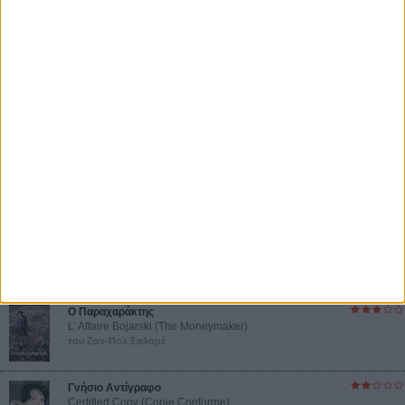
Η επιτυχία είναι υπερτιμημένη. Δεν σε κάνει
καλύτερο, δεν σε πάει πουθενά η επιτυχία. Είναι
απλώς ένα ωραίο, ανεβαστικό, επιφανειακό
συναίσθημα.»
Βιμ Βέντερς
Συνέντευξη
ΝΕΕΣ ΤΑΙΝΙΕΣ
Ο Παραχαράκτης
L’ Affaire Bojarski (The Moneymaker)
του Ζαν-Πολ Σαλομέ
Γνήσιο Αντίγραφο
Certified Copy (Copie Conforme)