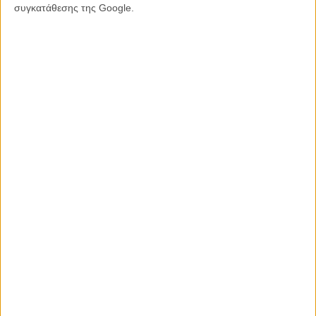
συγκατάθεσης της Google.
«Ο Κομήτης του Χάλεϋ» - Δραμαμίνη
Ξεκινώντας την παράγωγη κατάλαβα τον τεράστιο όγκο δουλειάς
που χρειάζεται για να κάνεις ένα 3 λεπτό ταινιακι, ένα καρέ την