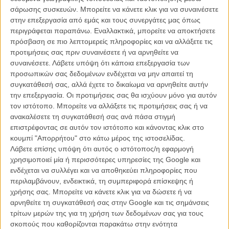
σάρωσης συσκευών. Μπορείτε να κάνετε κλικ για να συναινέσετε
στην επεξεργασία από εμάς και τους συνεργάτες μας όπως
περιγράφεται παραπάνω. Εναλλακτικά, μπορείτε να αποκτήσετε
Φωκίωνα, πότε ξεκίνησε το ενδιαφέρον σου για το animation –
πρόσβαση σε πιο λεπτομερείς πληροφορίες και να αλλάξετε τις
τι σε ενέπνευσε να λες ιστορίες μέσα από αυτό;
προτιμήσεις σας πριν συναινέσετε ή να αρνηθείτε να
συναινέσετε.
Λάβετε υπόψη ότι κάποια επεξεργασία των
Το ενδιαφέρον μου ξεκίνησε σε αρκετά μεγάλη ηλικία. Πάντα μου
προσωπικών σας δεδομένων ενδέχεται να μην απαιτεί τη
άρεσαν τα καρτούν, τα κόμιξ και οι ταινίες και κουτσοζωγράφιζα
συγκατάθεσή σας, αλλά έχετε το δικαίωμα να αρνηθείτε αυτήν
μέχρι το Λύκειο. Αλλά πάντα θεωρούσα τον εαυτό μου θεατή και
την επεξεργασία. Οι προτιμήσεις σας θα ισχύουν μόνο για αυτόν
αναγνώστη αυτών των αντικειμένων, παρά δημιουργό. Οταν
τον ιστότοπο. Μπορείτε να αλλάξετε τις προτιμήσεις σας ή να
ξεκίνησα τα μαθήματα animation στο ΤΕΙ αντιλήφθηκα ότι το μέρος
ανακαλέσετε τη συγκατάθεσή σας ανά πάσα στιγμή
της αφήγησης ήταν πολύ σημαντικό κομμάτι της ύλης και τότε όλα
επιστρέφοντας σε αυτόν τον ιστότοπο και κάνοντας κλικ στο
έκαναν κλικ για έμενα (Στέλιος Πολυχρονάκης, Ελένη Τσιάμπρα,
κουμπί "Απορρήτου" στο κάτω μέρος της ιστοσελίδας.
Ελένη Μούρη). Εκεί κατάλαβα ότι η αφήγηση και το σενάριο ήταν
Λάβετε επίσης υπόψη ότι αυτός ο ιστότοπος/η εφαρμογή
και αυτά κατά κάποιο τρόπο τεχνικές διαδικασίες και όχι κάποιου
χρησιμοποιεί μία ή περισσότερες υπηρεσίες της Google και
είδους έμφυτο ταλέντο. Κάποιος σαν έμενα μπορούσε να μάθει, να
ενδέχεται να συλλέγει και να αποθηκεύει πληροφορίες που
εξερευνήσει και να δοκιμάσει! Αρχισα να καταπιάνομαι με τις ιδέες,
περιλαμβάνουν, ενδεικτικά, τη συμπεριφορά επίσκεψης ή
τους χαρακτήρες και τις τροπές και να τα επεξεργαζομαι στα δικα
χρήσης σας. Μπορείτε να κάνετε κλικ για να δώσετε ή να
μου σενάρια.
αρνηθείτε τη συγκατάθεσή σας στην Google και τις σημάνσεις
τρίτων μερών της για τη χρήση των δεδομένων σας για τους
σκοπούς που καθορίζονται παρακάτω στην ενότητα