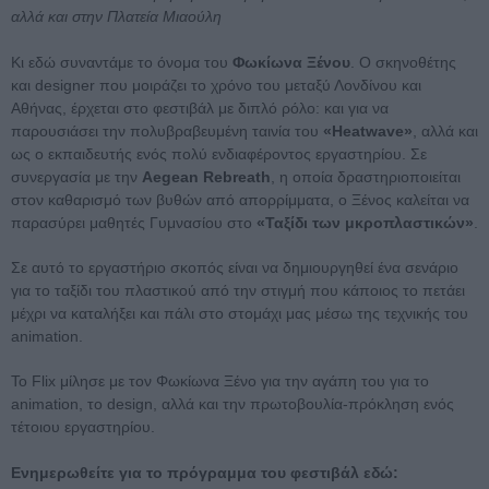
αλλά και στην Πλατεία Μιαούλη
Κι εδώ συναντάμε το όνομα του
Φωκίωνα Ξένου
. Ο σκηνοθέτης
και designer που μοιράζει το χρόνο του μεταξύ Λονδίνου και
Αθήνας, έρχεται στο φεστιβάλ με διπλό ρόλο: και για να
παρουσιάσει την πολυβραβευμένη ταινία του
«Heatwave»
, αλλά και
ως ο εκπαιδευτής ενός πολύ ενδιαφέροντος εργαστηρίου. Σε
συνεργασία με την
Aegean Rebreath
, η οποία δραστηριοποιείται
στον καθαρισμό των βυθών από απορρίμματα, ο Ξένος καλείται να
παρασύρει μαθητές Γυμνασίου στο
«Ταξίδι των μκροπλαστικών»
.
Σε αυτό το εργαστήριο σκοπός είναι να δημιουργηθεί ένα σενάριο
για το ταξίδι του πλαστικού από την στιγμή που κάποιος το πετάει
μέχρι να καταλήξει και πάλι στο στομάχι μας μέσω της τεχνικής του
animation.
Το Flix μίλησε με τον Φωκίωνα Ξένο για την αγάπη του για το
animation, το design, αλλά και την πρωτοβουλία-πρόκληση ενός
τέτοιου εργαστηρίου.
Ενημερωθείτε για το πρόγραμμα του φεστιβάλ εδώ: