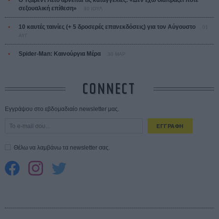
Ο Τζάρεντ Λέτο αρνείται τις καταγγελίες: «Δεν έχω διαπράξει ποτέ
σεξουαλική επίθεση»
30 ΙΟΥΛ
10 καυτές ταινίες (+ 5 δροσερές επανεκδόσεις) για τον Αύγουστο
01
ΑΥΓ
Spider-Man: Καινούργια Μέρα
30 ΜΑΡ
CONNECT
Εγγράψου στο εβδομαδιαίο newsletter μας.
ΕΓΓΡΑΦΗ
Θέλω να λαμβάνω τα newsletter σας.