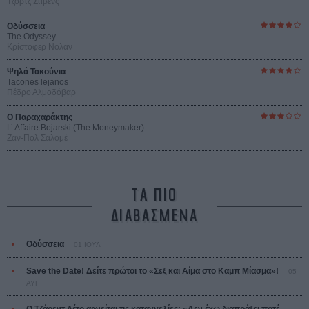
Τζορτζ Στίβενς
Οδύσσεια
The Odyssey
Κρίστοφερ Νόλαν
Ψηλά Τακούνια
Tacones lejanos
Πέδρο Αλμοδόβαρ
Ο Παραχαράκτης
L’ Affaire Bojarski (The Moneymaker)
Ζαν-Πολ Σαλομέ
ΤΑ ΠΙΟ
ΔΙΑΒΑΣΜΕΝΑ
Οδύσσεια
01 ΙΟΥΛ
Save the Date! Δείτε πρώτοι το «Σεξ και Αίμα στο Καμπ Μίασμα»!
05
ΑΥΓ