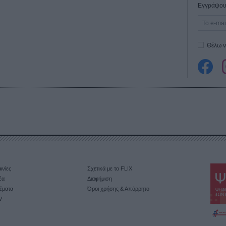
Εγγράψου 
Θέλω ν
ινίες
Σχετικά με το FLIX
έα
Διαφήμιση
έματα
Όροι χρήσης & Απόρρητο
V