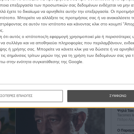
ποια επεξεργασία των προσωπικών σας δεδομένων ενδέχεται να μην απ
ιο για τον ίδιο μετά από θεατρική παράσταση
λά έχετε το δικαίωμα να αρνηθείτε αυτήν την επεξεργασία. Οι προτιμήσ
ωνα με τον ΜακΚέλεν, υπαινισσόταν πλευρές της
ιστότοπο. Μπορείτε να αλλάξετε τις προτιμήσεις σας ή να ανακαλέσετε
ανότατα θα τον έφερναν σε αμηχανία.
στρέφοντας σε αυτόν τον ιστότοπο και κάνοντας κλικ στο κουμπί "Απ
ς.
t το 1988 σε ηλικία 48 ετών, έχει εξελιχθεί σε μία από
 ότι αυτός ο ιστότοπος/η εφαρμογή χρησιμοποιεί μία ή περισσότερες 
ητας των ΛΟΑΤΚΙ+ στον χώρο του θεάματος. Έχει
ι να συλλέγει και να αποθηκεύει πληροφορίες που περιλαμβάνουν, ενδεικ
 είναι λύση για τους δημόσιους ανθρώπους που
ης ή χρήσης σας. Μπορείτε να κάνετε κλικ για να δώσετε ή να αρνηθε
κότητά τους, υποστηρίζοντας πως «το να βγεις στο φως
Οι Αρμονί
 τις σημάνσεις τρίτων μερών της για τη χρήση των δεδομένων σας για
Werckmei
Μπέλα Τα
άτω στην ενότητα συγκατάθεσης της Google.
Μπόουεν Γιανγκ ιδρύουν την Necessary Foundation
Μια Θέση 
νοθετών
A Place in
Τζορτζ Στί
Οδύσσεια
The Odys
ΣΣΟΤΕΡΕΣ ΕΠΙΛΟΓΕΣ
ΣΥΜΦΩΝΩ
Κρίστοφε
Ψηλά Τακ
Tacones l
Πέδρο Αλ
Ο Παραχα