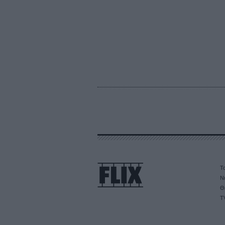
Τα
Ν
Θ
T