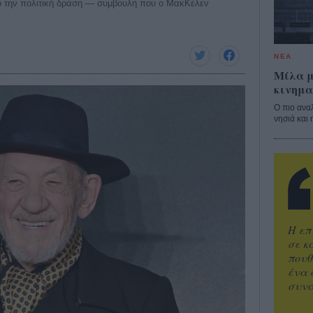
από την πολιτική δράση — συμβουλή που ο ΜακΚέλεν
ΝΕΑ
Μίλα μ
κινημα
Ο πιο ανα
νησιά και 
Η επ
σε κ
πουθ
ένα 
συνα