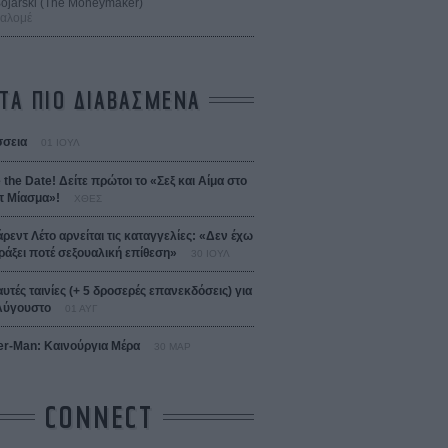
 Bojarski (The Moneymaker)
Σαλομέ
ΤΑ ΠΙΟ ΔΙΑΒΑΣΜΕΝΑ
σεια
01 ΙΟΥΛ
 the Date! Δείτε πρώτοι το «Σεξ και Αίμα στο
 Μίασμα»!
ΧΘΕΣ
άρεντ Λέτο αρνείται τις καταγγελίες: «Δεν έχω
ράξει ποτέ σεξουαλική επίθεση»
30 ΙΟΥΛ
αυτές ταινίες (+ 5 δροσερές επανεκδόσεις) για
Αύγουστο
01 ΑΥΓ
er-Man: Καινούργια Μέρα
30 ΜΑΡ
CONNECT