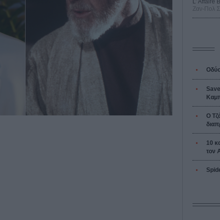
L’ Affaire
Ζαν-Πολ 
Οδύσ
Save
Καμπ
Ο Τζ
διαπ
10 κ
τον 
Spid