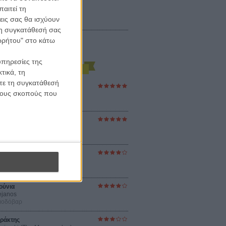
αιτεί τη
εις σας θα ισχύουν
 τη συγκατάθεσή σας
ορρήτου" στο κάτω
υπηρεσίες της
τικά, τη
ίτε τη συγκατάθεσή
ες Βερκμάιστερ
 τους σκοπούς που
ster Harmonies
ρ
στον Ηλιο
 the Sun
βενς
sey
ρ Νόλαν
ούνια
ejanos
μοδόβαρ
ράκτης