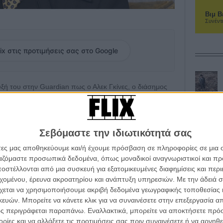
Βιμ Β
Συνέντ
ix στις προτιμήσεις σας στο Google
ή του στην Guardian πως ο Αλεκ Γκίνες, ο διάσημος
ίχε κάποτε ζητήσει να αποσυρθεί από τη δημόσια
ΚΙ+.
να γεύμα στο Λονδίνο, το οποίο, όπως θυμάται ο
Σεβόμαστε την ιδιωτικότητά σας
 πήρε πιο σοβαρή τροπή. Εκεί, ο Γκίνες εξέφρασε την
άτες μας αποθηκεύουμε και/ή έχουμε πρόσβαση σε πληροφορίες σε μια
θοποιό να εμπλέκεται σε πολιτικά ζητήματα» και τον
ργαζόμαστε προσωπικά δεδομένα, όπως μοναδικοί αναγνωριστικοί και 
ση του υπέρ της οργάνωσης Stonewall, που
στέλλονται από μια συσκευή για εξατομικευμένες διαφημίσεις και περ
ων και λεσβιών στη Βρετανία.
εχομένου, έρευνα ακροατηρίου και ανάπτυξη υπηρεσιών.
Με την άδειά σα
χεται να χρησιμοποιήσουμε ακριβή δεδομένα γεωγραφικής τοποθεσίας 
οιό να εμπλέκεται σε δημόσια ή πολιτικά θέματα και
ών. Μπορείτε να κάνετε κλικ για να συναινέσετε στην επεξεργασία απ
νέφερε ο ΜακΚέλεν, προσθέτοντας ότι επρόκειτο για
ς περιγράφεται παραπάνω. Εναλλακτικά, μπορείτε να αποκτήσετε πρό
οποία τελικά δεν ακολούθησε.
ίες και να αλλάξετε τις προτιμήσεις σας πριν συναινέσετε ή να αρνηθεί