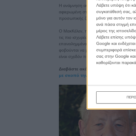
Λάβετε υπόψη ότι κά
Η ανάμνηση αυτή ήρθε ξανά στο προσκήν
συγκατάθεσή σας, αλ
αφιερωμένη στον Γκίνες, η οποία, σύμφ
μόνο για αυτόν τον 
προσωπικής ζωής του ηθοποιού που πιθ
ανά πάσα στιγμή επι
μέρος της ιστοσελίδα
Ο ΜακΚέλεν, που έκανε δημόσια coming ou
Λάβετε επίσης υπόψη
τις πιο ισχυρές φωνές υπέρ της ορατότ
Google και ενδέχετα
επανειλημμένα τονίσει ότι η σιωπή δεν
συμπεριφορά επίσκεψ
φοβούνται να μιλήσουν για τη σεξουαλι
σας στην Google και
είναι σχεδόν πάντα απελευθερωτικό».
καθορίζονται παρακ
Διαβάστε ακόμα:
Aλαν Κάμινγκ και 
με σκοπό την στήριξη LGBTQ+ σκη
ΠΕΡΙ