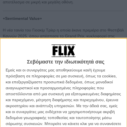
αποτέλεσμα σε μικρή και μεγάλη οθόνη.
«Sentimental Value»
Η νέα ταινία του Γιοακίμ Τρίερ η οποία έκανε πρεμιέρα στο Φεστιβάλ
Καννών 2025, όπου απέσπασε το Grand Prix, κυκλοφορεί στις
αίθουσες τον χειμώνα.
Διαβάστε εδώ περισσότερα.
Σεβόμαστε την ιδιωτικότητά σας
Εμείς και οι συνεργάτες μας αποθηκεύουμε και/ή έχουμε
πρόσβαση σε πληροφορίες σε μια συσκευή, όπως τα cookies,
και επεξεργαζόμαστε προσωπικά δεδομένα, όπως μοναδικοί
αναγνωριστικοί και προσαρμοσμένες πληροφορίες που
αποστέλλονται από μια συσκευή για εξατομικευμένες διαφημίσεις
και περιεχόμενο, μέτρηση διαφήμισης και περιεχομένου, έρευνα
ακροατηρίου και ανάπτυξη υπηρεσιών.
Με την άδειά σας, εμείς
και οι συνεργάτες μας ενδέχεται να χρησιμοποιήσουμε ακριβή
δεδομένα γεωγραφικής τοποθεσίας και ταυτοποίησης μέσω
σάρωσης συσκευών. Μπορείτε να κάνετε κλικ για να συναινέσετε