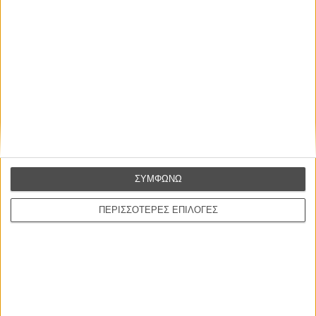
«Troll 2»
Η Νορβηγική ταινία φαντασίας/τρόμου επιστρέφει με το σίκουελ της
τον Δεκέμβριο στο Netflix.
ΣΥΜΦΩΝΩ
ΠΕΡΙΣΣΟΤΕΡΕΣ ΕΠΙΛΟΓΕΣ