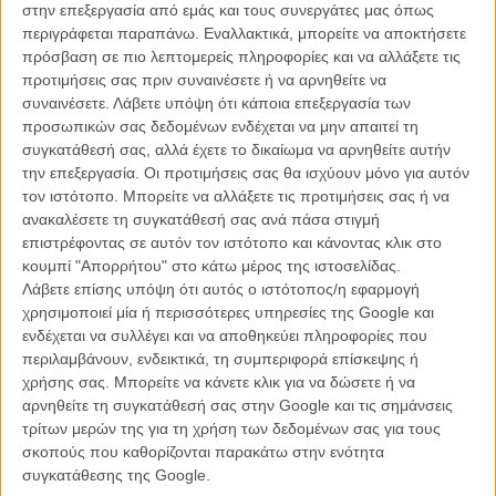
στην επεξεργασία από εμάς και τους συνεργάτες μας όπως
περιγράφεται παραπάνω. Εναλλακτικά, μπορείτε να αποκτήσετε
πρόσβαση σε πιο λεπτομερείς πληροφορίες και να αλλάξετε τις
προτιμήσεις σας πριν συναινέσετε ή να αρνηθείτε να
«Cloud»
συναινέσετε.
Λάβετε υπόψη ότι κάποια επεξεργασία των
προσωπικών σας δεδομένων ενδέχεται να μην απαιτεί τη
Θα καταφέρει η νέα προσθήκη στη φιλμογραφία του Ιάπωνα auter
συγκατάθεσή σας, αλλά έχετε το δικαίωμα να αρνηθείτε αυτήν
Κιγιόσι Κουροσάβα να μας στοιχειώσει όσο οι προηγούμενες;
την επεξεργασία. Οι προτιμήσεις σας θα ισχύουν μόνο για αυτόν
Διαβάστε εδώ περισσότερα.
τον ιστότοπο. Μπορείτε να αλλάξετε τις προτιμήσεις σας ή να
ανακαλέσετε τη συγκατάθεσή σας ανά πάσα στιγμή
επιστρέφοντας σε αυτόν τον ιστότοπο και κάνοντας κλικ στο
κουμπί "Απορρήτου" στο κάτω μέρος της ιστοσελίδας.
Λάβετε επίσης υπόψη ότι αυτός ο ιστότοπος/η εφαρμογή
χρησιμοποιεί μία ή περισσότερες υπηρεσίες της Google και
ενδέχεται να συλλέγει και να αποθηκεύει πληροφορίες που
περιλαμβάνουν, ενδεικτικά, τη συμπεριφορά επίσκεψης ή
χρήσης σας. Μπορείτε να κάνετε κλικ για να δώσετε ή να
αρνηθείτε τη συγκατάθεσή σας στην Google και τις σημάνσεις
τρίτων μερών της για τη χρήση των δεδομένων σας για τους
σκοπούς που καθορίζονται παρακάτω στην ενότητα
συγκατάθεσης της Google.