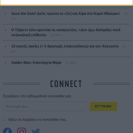
Οδύσσεια
01 ΙΟΥΛ
Save the Date! Δείτε πρώτοι το «Σεξ και Αίμα στο Καμπ Μίασμα»!
05
ΑΥΓ
Ο Τζάρεντ Λέτο αρνείται τις καταγγελίες: «Δεν έχω διαπράξει ποτέ
σεξουαλική επίθεση»
30 ΙΟΥΛ
10 καυτές ταινίες (+ 5 δροσερές επανεκδόσεις) για τον Αύγουστο
01
ΑΥΓ
Spider-Man: Καινούργια Μέρα
30 ΜΑΡ
CONNECT
Εγγράψου στο εβδομαδιαίο newsletter μας.
ΕΓΓΡΑΦΗ
Θέλω να λαμβάνω τα newsletter σας.