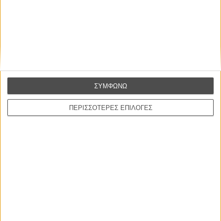
Η επιτυχία είναι υπερτιμημένη. Δεν σε κάνει
καλύτερο, δεν σε πάει πουθενά η επιτυχία. Είναι
απλώς ένα ωραίο, ανεβαστικό, επιφανειακό
συναίσθημα.»
ΣΥΜΦΩΝΩ
Βιμ Βέντερς
Συνέντευξη
ΠΕΡΙΣΣΟΤΕΡΕΣ ΕΠΙΛΟΓΕΣ
NEW MOVIES
Ο Παραχαράκτης
L’ Affaire Bojarski (The Moneymaker)
του Ζαν-Πολ Σαλομέ
Γνήσιο Αντίγραφο
Certified Copy (Copie Conforme)
του Αμπάς Κιαροστάμι