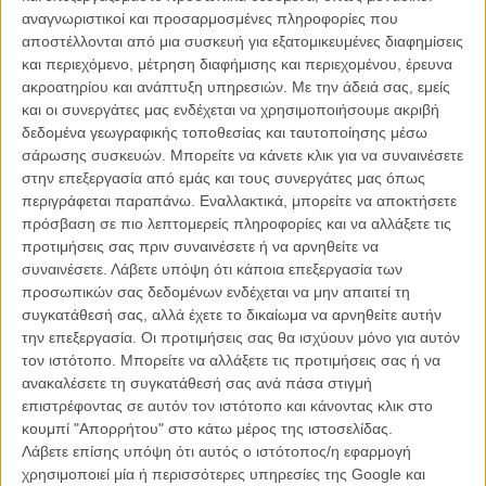
χέρι στα οικονομικά τους. Εκείνος, κολλημένος στο απομακρυσμένο
αναγνωριστικοί και προσαρμοσμένες πληροφορίες που
αγρόκτημά τους στην επαρχιακή τους ερημιά, παλεύει με τα
αποστέλλονται από μια συσκευή για εξατομικευμένες διαφημίσεις
κοπάδια και τα χρέη του. Είναι όμως αγαπημένοι - αγκαλιάζονται,
και περιεχόμενο, μέτρηση διαφήμισης και περιεχομένου, έρευνα
φιλιούνται, γελάνε, χορεύουν στην κουζίνα τους με την τσαούσα
ακροατηρίου και ανάπτυξη υπηρεσιών.
Με την άδειά σας, εμείς
12χρονη κόρη τους Ιντα, η οποία κρυφά ανεβάζει το βίντεο στο
και οι συνεργάτες μας ενδέχεται να χρησιμοποιήσουμε ακριβή
TikTok και γίνεται viral. Οταν η Νορά συνειδητοποιεί ότι 60.000 το
δεδομένα γεωγραφικής τοποθεσίας και ταυτοποίησης μέσω
έχουν δει, φρικάρει. Φωνάζει στην κόρη της, απαιτεί να το σβήσει.
σάρωσης συσκευών. Μπορείτε να κάνετε κλικ για να συναινέσετε
στην επεξεργασία από εμάς και τους συνεργάτες μας όπως
Η αντίδρασή της παραξανεύει και τον Τομά και τη φίλη και
περιγράφεται παραπάνω. Εναλλακτικά, μπορείτε να αποκτήσετε
γειτόνισσα Κριστίνα - μία μοναχική, Ιταλίδα ζωγράφο που έχει
πρόσβαση σε πιο λεπτομερείς πληροφορίες και να αλλάξετε τις
μεταναστεύσει στην γαλλική ύπαιθρο, μακριά από τους ανθρώπους.
προτιμήσεις σας πριν συναινέσετε ή να αρνηθείτε να
Κανείς δεν καταλαβαίνει γιατί η Νορά υπερβάλει τόσο. Ειδικά η Ιντα -
συναινέσετε.
Λάβετε υπόψη ότι κάποια επεξεργασία των
που για πρώτη φορά βλέπει τους followers της να αυξάνονται και
προσωπικών σας δεδομένων ενδέχεται να μην απαιτεί τη
νιώθει σημαντική και popular στο σχολείο- θυμώνει με την μητέρα
συγκατάθεσή σας, αλλά έχετε το δικαίωμα να αρνηθείτε αυτήν
της. Τώρα δεν έχει κέφι να βοηθήσει στο γενέθλιο πάρτυ-έκπληξη
την επεξεργασία. Οι προτιμήσεις σας θα ισχύουν μόνο για αυτόν
που ετοιμάζουν με τον μπαμπά και την Κριστίνα.
τον ιστότοπο. Μπορείτε να αλλάξετε τις προτιμήσεις σας ή να
ανακαλέσετε τη συγκατάθεσή σας ανά πάσα στιγμή
Το 79ο Φεστιβάλ Καννών διεξάγεται φέτος από τις 12 μέχρι και
επιστρέφοντας σε αυτόν τον ιστότοπο και κάνοντας κλικ στο
τις 23 Μαΐου. Το Flix θα βρίσκεται στις Κάννες για να σας
κουμπί "Απορρήτου" στο κάτω μέρος της ιστοσελίδας.
μεταφέρει όλα όσα συμβαίνουν μέσα και έξω από τις
Λάβετε επίσης υπόψη ότι αυτός ο ιστότοπος/η εφαρμογή
αίθουσες. Μαθαίνετε όλα τα νέα στο ειδικό τμήμα του Flix που
χρησιμοποιεί μία ή περισσότερες υπηρεσίες της Google και
ανανεώνεται συνεχώς.