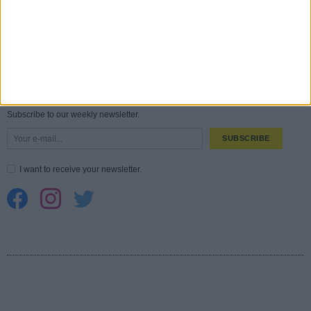
AUG
Spider-Man: Καινούργια Μέρα
30 MAR
CONNECT
Subscribe to our weekly newsletter.
SUBSCRIBE
I want to receive your newsletter.