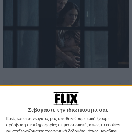
Προσθέστε το Flix στις προτιμήσεις σας στο
Google
Σεβόμαστε την ιδιωτικότητά σας
O Tομά, ένας εσωστρεφής, χαμηλών τόνων κτηνοτρόφος, δεν
Εμείς και οι συνεργάτες μας αποθηκεύουμε και/ή έχουμε
ενοχλείται που η γυναίκα του, Νορά, «φορά τα παντελόνια». Εκείνη,
πρόσβαση σε πληροφορίες σε μια συσκευή, όπως τα cookies,
μία δυναμική product manager με δουλειά στην πόλη, έχει το πάνω
και επεξεργαζόμαστε προσωπικά δεδομένα, όπως μοναδικοί