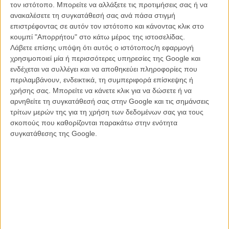
μεταξύ των δυο και αντ’ αυτού καταλήγει σε ένα υβριδικό «κάτι»
τον ιστότοπο. Μπορείτε να αλλάξετε τις προτιμήσεις σας ή να
γεμάτο σεναριάκες τρύπες, όπου στο τέλος καταρρέει ως ένα
ανακαλέσετε τη συγκατάθεσή σας ανά πάσα στιγμή
ακούσιο ξεκαρδιστικό ρομαντικό μελόδραμα.
επιστρέφοντας σε αυτόν τον ιστότοπο και κάνοντας κλικ στο
κουμπί "Απορρήτου" στο κάτω μέρος της ιστοσελίδας.
Από την αρχή της ταινίας, όλα φαίνονται να γίνονται τόσο γρήγορα,
Λάβετε επίσης υπόψη ότι αυτός ο ιστότοπος/η εφαρμογή
τόσο απότομα που νιώθεις πως ο Τσέλσομ δεν ενδιαφέρεται και
χρησιμοποιεί μία ή περισσότερες υπηρεσίες της Google και
τόσο ούτε για τους χαρακτήρες του αλλά ούτε και για την ιστορία
ενδέχεται να συλλέγει και να αποθηκεύει πληροφορίες που
που θέλει να πει. Πηγαίνουμε από την μια χρονική περίοδο στην
περιλαμβάνουν, ενδεικτικά, τη συμπεριφορά επίσκεψης ή
άλλη πιο γρήγορα κι από χρονομηχανή, με τα ταξίδια μεταξύ του
χρήσης σας. Μπορείτε να κάνετε κλικ για να δώσετε ή να
Αρη και της Γης να γίνονται πιο συχνά κι από δρομολόγια
αρνηθείτε τη συγκατάθεσή σας στην Google και τις σημάνσεις
Κολιάτσου-Παγκράτι. Φαίνεται σαν να τον νοιάζει περισσότερο το
τρίτων μερών της για τη χρήση των δεδομένων σας για τους
πως θα κάνει τους δυο κεντρικούς του χαρακτήρες να συναντηθούν
σκοπούς που καθορίζονται παρακάτω στην ενότητα
όσο το δυνατόν πιο γρήγορα γίνεται, χωρίς να χρειάζεται να
συγκατάθεσης της Google.
εξηγήσει το πως και το γιατί.
Και όταν αυτό επιτέλους συμβαίνει, από την μέση της ταινίας και
μετά, ο Τσέλσομ αλλάζει τελείως τον τόνο της σε ένα overdose
γλυκανάλατου ρομάντζου που θυμίζει κάτι από «Starman» του Τζον
Κάρπεντερ με δόσεις εφηβικών ορμονών από το «Λάθος Αστέρι»
του Τζος Μπουν. Μέσα στην δράση του κυνηγητού που
εξελίσσεται, προσπαθεί να δημιουργήσει συναισθηματισμούς εκεί
που δεν χρειάζονται, ξεχειλώνοντάς τους με μελοδραματισμούς