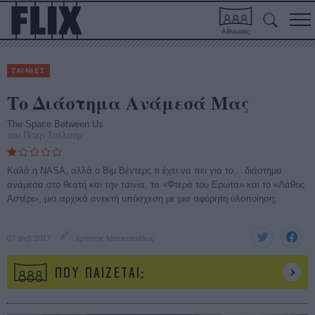
Αίθουσες
ΤΑΙΝΙΕΣ
Το Διάστημα Ανάμεσά Μας
The Space Between Us
του Πίτερ Τσέλσομ
Καλά η NASA, αλλά ο Βιμ Βέντερς τι έχει να πει για το... διάστημα
ανάμεσα στο θεατή και την ταινία, τα «Φτερά του Ερωτα» και το «Λάθος
Αστέρι», μια αρχικά ανεκτή υπόσχεση με μια αφόρητη υλοποίηση;
07 Φεβ 2017
Χρήστος Μπακατσέλος
ΠΟΥ ΠΑΙΖΕΤΑΙ;