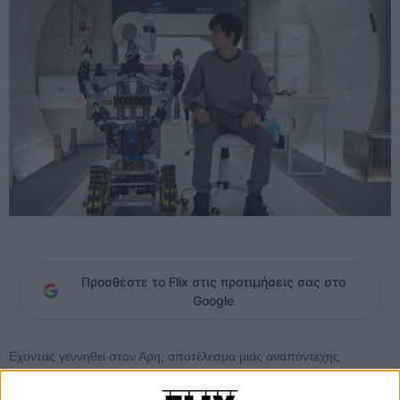
Προσθέστε το Flix στις προτιμήσεις σας στο
Google
Eχοντας γεννηθεί στον Αρη, αποτέλεσμα μιας αναπάντεχης
εγκυμοσύνης πριν την απογείωση του διαστημόπλοιου που έφερε
την μητέρα του στον Κόκκινο Πλανήτη, ο 16χρονος Γκάρντνερ