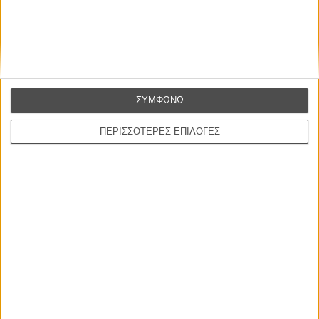
ΣΥΜΦΩΝΩ
ΝΕΑ
ΠΕΡΙΣΣΟΤΕΡΕΣ ΕΠΙΛΟΓΕΣ
Μίλα μου για καλοκαιρινά φεστιβάλ κινηματογράφου
στην Ελλάδα
Ο πιο αναλυτικός οδηγός των καλοκαιρινών φεστιβάλ σε νησιά και ηπειρωτική
Ελλάδα είναι εδώ
Η επιτυχία είναι υπερτιμημένη. Δεν σε κάνει
καλύτερο, δεν σε πάει πουθενά η επιτυχία. Είναι