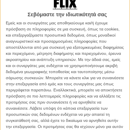
ταξιδεύει για πρώτη φορά στη Γη. Λαχταρά να γνωρίσει όλα τα
θαύματα του πλανήτη, όμως οι γιατροί του τον αποτρέπουν από τις
Σεβόμαστε την ιδιωτικότητά σας
εξερευνήσεις του, καθώς τα όργανά του δεν αντιδρούν καλά στην
γήινη ατμόσφαιρα. Επιθυμώντας διακαώς να βρει τον πατέρα του, ο
Εμείς και οι συνεργάτες μας αποθηκεύουμε και/ή έχουμε
Γκάρντνερ θα αποδράσει για να αποκαλύψει το μυστήριο της
πρόσβαση σε πληροφορίες σε μια συσκευή, όπως τα cookies,
γέννησής του και για να βρει το πού ανήκει στο σύμπαν.
και επεξεργαζόμαστε προσωπικά δεδομένα, όπως μοναδικοί
αναγνωριστικοί και προσαρμοσμένες πληροφορίες που
Η κεντρική ιδέα της ταινίας του Πίτερ Τσέλσομ, του σκηνοθέτη που
αποστέλλονται από μια συσκευή για εξατομικευμένες διαφημίσεις
μας είχε δώσει παλιότερα το «Serendipity», δεν φαίνεται να είναι και
και περιεχόμενο, μέτρηση διαφήμισης και περιεχομένου, έρευνα
τόσο κακή με την πρώτη ματιά. Απεναντίας μάλιστα ένα αδιέξοδο
ακροατηρίου και ανάπτυξη υπηρεσιών.
Με την άδειά σας, εμείς
ρομάντζο δυο εφήβων που ζουν σε δυο διαφορετικούς πλανήτες
και οι συνεργάτες μας ενδέχεται να χρησιμοποιήσουμε ακριβή
ακούγεται πρωτότυπο και θα μπορούσε να εξελιχθεί σε μια αρκετά
δεδομένα γεωγραφικής τοποθεσίας και ταυτοποίησης μέσω
ενδιαφέρουσα, αν μη τι άλλο, ρομαντική περιπέτεια με δόσεις
σάρωσης συσκευών. Μπορείτε να κάνετε κλικ για να συναινέσετε
επιστημονικής φαντασίας. Αλλά κάπου εδώ τελειώνουν ό,τι καλά
στην επεξεργασία από εμάς και τους συνεργάτες μας όπως
μπορείς να βρεις με κόπο στην συγκεκριμένη ταινία.
περιγράφεται παραπάνω. Εναλλακτικά, μπορείτε να αποκτήσετε
πρόσβαση σε πιο λεπτομερείς πληροφορίες και να αλλάξετε τις
Οσο ενδιαφέρουσα φαίνεται αυτή η κεντρική ιδέα, στο χαρτί
προτιμήσεις σας πριν συναινέσετε ή να αρνηθείτε να
τουλάχιστον, στην πράξη δεν αναπτύσσεται σχεδόν καθόλου. Από
συναινέσετε.
Λάβετε υπόψη ότι κάποια επεξεργασία των
την αρχή κιόλας η ταινία του Τσέλσομ δεν ξέρει τι θέλει να είναι.
προσωπικών σας δεδομένων ενδέχεται να μην απαιτεί τη
Θέλει να είναι μια ταινία επιστημονικής φαντασίας; Θέλει να είναι
συγκατάθεσή σας, αλλά έχετε το δικαίωμα να αρνηθείτε αυτήν
άλλη μια εφηβική ρομαντική ταινία; Προσπαθεί να ισορροπήσει
την επεξεργασία. Οι προτιμήσεις σας θα ισχύουν μόνο για αυτόν