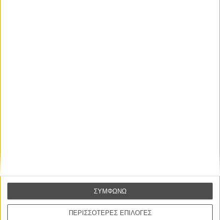
ΝΕΑ
Μίλα μου για καλοκαιρινά φεστιβάλ κινηματογράφου
στην Ελλάδα
Ο πιο αναλυτικός οδηγός των καλοκαιρινών φεστιβάλ σε νησιά και ηπειρωτική
Ελλάδα είναι εδώ
ΣΥΜΦΩΝΩ
ΠΕΡΙΣΣΟΤΕΡΕΣ ΕΠΙΛΟΓΕΣ