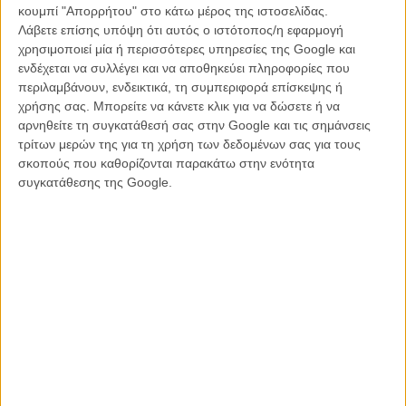
αστεία.
κουμπί "Απορρήτου" στο κάτω μέρος της ιστοσελίδας.
Λάβετε επίσης υπόψη ότι αυτός ο ιστότοπος/η εφαρμογή
Μπορεί η καφρίλα (σήμα κατατεθέν του Τζέι Κόεν) να βρίσκεται εδώ
χρησιμοποιεί μία ή περισσότερες υπηρεσίες της Google και
σε μετρημένες δόσεις και το καστ να προσπαθεί να κάνει το
ενδέχεται να συλλέγει και να αποθηκεύει πληροφορίες που
καλύτερο που μπορεί με το υλικό που έχει στα χέρια του, κυρίως
περιλαμβάνουν, ενδεικτικά, τη συμπεριφορά επίσκεψης ή
μέσω αυτοσχεδιασμού, αλλά χωρίς κάποια στήριξη από τον ίδιο τον
χρήσης σας. Μπορείτε να κάνετε κλικ για να δώσετε ή να
σκηνοθέτη και χωρίς κάποια στοιχειώδη σεναριακή δομή όλα αυτά
αρνηθείτε τη συγκατάθεσή σας στην Google και τις σημάνσεις
πέφτουν στο κενό. Μέχρι και το φινάλε, όπου ο Τζέι Κόεν παίζει και
τρίτων μερών της για τη χρήση των δεδομένων σας για τους
τον τελευταίο κρυμμένο άσσο κάτω από το μανίκι του, αυτό της
σκοπούς που καθορίζονται παρακάτω στην ενότητα
απολαυστικής, αν και αρκετά καρτουνίστικης, κάμεο εμφάνισης του
συγκατάθεσης της Google.
Τζέρεμι Ρένερ ως αφεντικό της μαφίας, νιώθεις πως τα πάντα σε
αυτήν την ταινία μένουν ανεκμετάλλευτα.
Σαν μια σειρά διασκεδαστικών ιδεών που ποτέ όμως δεν
υλοποιούνται πραγματικά και με την γκίνια να ακολουθεί την ταινία
σε κάθε της σκηνή, ακόμη κι ως το τέλος της, η «Επιχείρηση:
Καζίνο» μοιάζει καμένο χαρτί από πρώτο χέρι και, παρόλο το
δυνατό και ταλαντούχο της καστ, δεν καταφέρνει ποτέ να ρεφάρει.