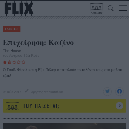
Αίθουσες
ΤΑΙΝΙΕΣ
Επιχείρηση: Καζίνο
The House
του Αντριου Τζέι Κοέν
Ο Γουίλ Φέρελ και η Εϊμι Πόλερ σπαταλούν το ταλέντο τους στο μπλακ
τζακ!
08 Ιούλ 2017
Χρήστος Μπακατσέλος
ΠΟΥ ΠΑΙΖΕΤΑΙ;