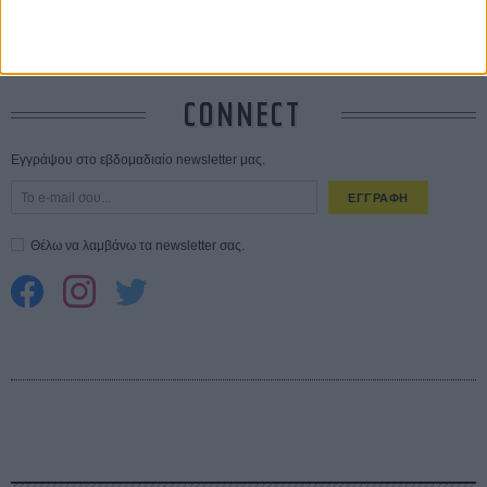
Spider-Man: Καινούργια Μέρα
30 ΜΑΡ
CONNECT
Εγγράψου στο εβδομαδιαίο newsletter μας.
ΕΓΓΡΑΦΗ
Θέλω να λαμβάνω τα newsletter σας.