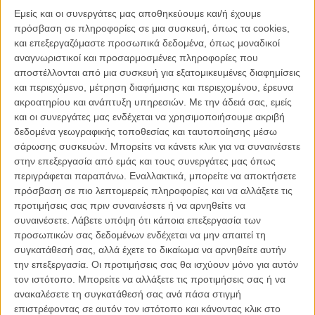
να ανοίξουν ένα παράνομο καζίνο στο υπόγειο του σπιτιού τους.
Εμείς και οι συνεργάτες μας αποθηκεύουμε και/ή έχουμε
πρόσβαση σε πληροφορίες σε μια συσκευή, όπως τα cookies,
Βάλτε τον Γουίλ Φέρελ μαζί με την Εϊμι Πόλερ στην ίδια ταινία.
και επεξεργαζόμαστε προσωπικά δεδομένα, όπως μοναδικοί
Προσθέστε και ένα ταλαντούχο καστ από κωμικούς ηθοποιούς να
αναγνωριστικοί και προσαρμοσμένες πληροφορίες που
τους πλαισιώσουν. Και να είστε σίγουροι πως λίγα πράγματα
αποστέλλονται από μια συσκευή για εξατομικευμένες διαφημίσεις
μπορούν να πάνε στραβά.
και περιεχόμενο, μέτρηση διαφήμισης και περιεχομένου, έρευνα
ακροατηρίου και ανάπτυξη υπηρεσιών.
Με την άδειά σας, εμείς
Αυτή τουλάχιστον ήταν η πρόθεση και η φιλοδοξία της πρώτης
και οι συνεργάτες μας ενδέχεται να χρησιμοποιήσουμε ακριβή
σκηνοθετικής απόπειρας του σεναριογράφου Αντριου Τζέι Κόεν, ο
δεδομένα γεωγραφικής τοποθεσίας και ταυτοποίησης μέσω
οποίος μπορεί να κρατούσε στο χέρι του ένα καλό χαρτί, αλλά αυτό
σάρωσης συσκευών. Μπορείτε να κάνετε κλικ για να συναινέσετε
- για όσους ξέρουν από τζόγο - δεν αρκεί για να σε κάνει να τινάξεις
στην επεξεργασία από εμάς και τους συνεργάτες μας όπως
την μπάνκα στον αέρα.
περιγράφεται παραπάνω. Εναλλακτικά, μπορείτε να αποκτήσετε
πρόσβαση σε πιο λεπτομερείς πληροφορίες και να αλλάξετε τις
Εμπειρος και σε στιγμές «έξυπνος» (βλ. «Ανυπόφοροι Γείτονες»)
προτιμήσεις σας πριν συναινέσετε ή να αρνηθείτε να
σεναριογράφος, ο Κόεν ποντάρει εδώ σε λάθος φύλλο. Κάπου
συναινέσετε.
Λάβετε υπόψη ότι κάποια επεξεργασία των
ανάμεσα στην μεταμόρφωση των Γουίλ Φέρελ και Εϊμι Πόλερ από
προσωπικών σας δεδομένων ενδέχεται να μην απαιτεί τη
καλοκάγαθους μικροαστούς σε σκληροτράχηλους επιχειρηματίες
συγκατάθεσή σας, αλλά έχετε το δικαίωμα να αρνηθείτε αυτήν
καζίνου και τις προσπάθειες των γειτόνων τους να επιλύσουν τα
την επεξεργασία. Οι προτιμήσεις σας θα ισχύουν μόνο για αυτόν
προβλήματά τους με ξύλο σε ένα ρινγκ που τα στοιχήματα
τον ιστότοπο. Μπορείτε να αλλάξετε τις προτιμήσεις σας ή να
παίρνουν φωτιά, νιώθεις πως υπάρχει μια αστεία, ή έστω μια ένοχα
ανακαλέσετε τη συγκατάθεσή σας ανά πάσα στιγμή
απολαυστική, ταινία η οποία πληγώνεται διαρκώς από κακόγουστα
επιστρέφοντας σε αυτόν τον ιστότοπο και κάνοντας κλικ στο