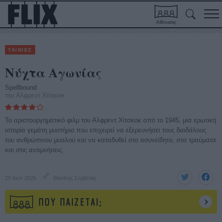
Αίθουσες
ΤΑΙΝΙΕΣ
Νύχτα Αγωνίας
Spellbound
του Αλφρεντ Χίτσκοκ
Το αριστουργηματικό φιλμ του Αλφρεντ Χίτσκοκ από το 1945, μια ερωτική
ιστορία γεμάτη μυστήριο που επιχειρεί να εξερευνήσει τους δαιδάλους
του ανθρώπινου μυαλού και να καταδυθεί στο ασυνείδητο, στα τραύματα
και στις αναμνήσεις.
25 Ιούν 2025
Βασίλης Σερβετάς
ΠΟΥ ΠΑΙΖΕΤΑΙ;