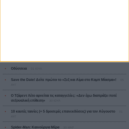
Tacones lejanos
Πέδρο Αλμοδόβαρ
Ο Παραχαράκτης
L’ Affaire Bojarski (The Moneymaker)
Ζαν-Πολ Σαλομέ
ΤΑ ΠΙΟ
ΔΙΑΒΑΣΜΕΝΑ
Οδύσσεια
01 ΙΟΥΛ
Save the Date! Δείτε πρώτοι το «Σεξ και Αίμα στο Καμπ Μίασμα»!
05
ΑΥΓ
Ο Τζάρεντ Λέτο αρνείται τις καταγγελίες: «Δεν έχω διαπράξει ποτέ
σεξουαλική επίθεση»
30 ΙΟΥΛ
10 καυτές ταινίες (+ 5 δροσερές επανεκδόσεις) για τον Αύγουστο
01
ΑΥΓ
Spider-Man: Καινούργια Μέρα
30 ΜΑΡ