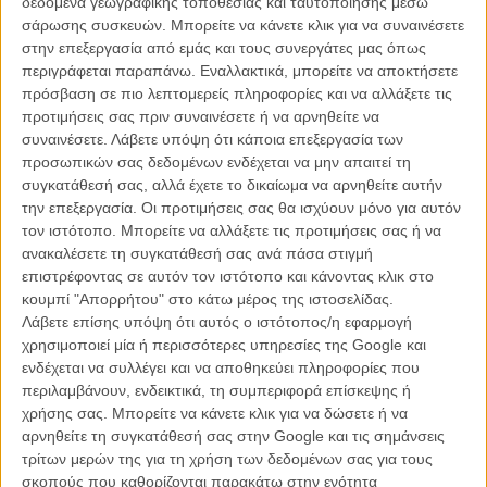
δεδομένα γεωγραφικής τοποθεσίας και ταυτοποίησης μέσω
κινηματογραφική βιομηχανία τη δεκαετία του ‘70, καθώς τα
σάρωσης συσκευών. Μπορείτε να κάνετε κλικ για να συναινέσετε
μιούζικαλ στα οποία στηρίζονταν ξεκίνησαν να μετατοπίζονται σε
στην επεξεργασία από εμάς και τους συνεργάτες μας όπως
περισσότερο ρεαλιστικά σενάρια, με αποτέλεσμα αυτά τα περίτεχνα
περιγράφεται παραπάνω. Εναλλακτικά, μπορείτε να αποκτήσετε
μουσικά ανοίγματα να φαντάζουν πλέον λιγότερο συναφή. Επίσης,
πρόσβαση σε πιο λεπτομερείς πληροφορίες και να αλλάξετε τις
η προβολή των διαφημίσεων και των «προσεχώς» αυξήθηκε
προτιμήσεις σας πριν συναινέσετε ή να αρνηθείτε να
δραματικά, ενώ άλλαξε και ο τρόπος που το κοινό κατανάλωνε το
συναινέσετε.
Λάβετε υπόψη ότι κάποια επεξεργασία των
κινηματογραφικό προϊόν.
προσωπικών σας δεδομένων ενδέχεται να μην απαιτεί τη
συγκατάθεσή σας, αλλά έχετε το δικαίωμα να αρνηθείτε αυτήν
Στη «Νύχτα Αγωνίας», βρισκόμαστε στην ψυχιατρική κλινική The
την επεξεργασία. Οι προτιμήσεις σας θα ισχύουν μόνο για αυτόν
Green Manors στο Βερμόντ των ΗΠΑ. Εκεί, ο διευθυντής δρ
τον ιστότοπο. Μπορείτε να αλλάξετε τις προτιμήσεις σας ή να
Μέρτσισον (Λίο Τζ. Κάρολ) κρίνεται ακατάλληλος και αντικαθίσταται
ανακαλέσετε τη συγκατάθεσή σας ανά πάσα στιγμή
από τον μυστηριώδη δρ Έντουαρτς (Γκρέγκορι Πεκ). Ένα ειδύλλιο
επιστρέφοντας σε αυτόν τον ιστότοπο και κάνοντας κλικ στο
αναπτύσσεται μεταξύ του νέου διευθυντή και της απόμακρης και
κουμπί "Απορρήτου" στο κάτω μέρος της ιστοσελίδας.
αυστηρής ψυχίατρου δρ Κόνστανς Πίτερσεν, την οποία ενσαρκώνει
Λάβετε επίσης υπόψη ότι αυτός ο ιστότοπος/η εφαρμογή
η εμβληματική Ίνγκριντ Μπέργκμαν. Γρήγορα, η αλλόκοτη
χρησιμοποιεί μία ή περισσότερες υπηρεσίες της Google και
συμπεριφορά του νέου διευθυντή αποκαλύπτει ένα νοσηρό
ενδέχεται να συλλέγει και να αποθηκεύει πληροφορίες που
μυστικό: πρόκειται για απατεώνα που έχει πάρει τη θέση του δρ
περιλαμβάνουν, ενδεικτικά, τη συμπεριφορά επίσκεψης ή
Έντουαρτς και έχει χάσει τη μνήμη του. Ανίκανος να ακολουθήσει τα
χρήσης σας. Μπορείτε να κάνετε κλικ για να δώσετε ή να
βήματα που τον έφεραν σε αυτή την κατάσταση, ξεκινά έρευνες με
αρνηθείτε τη συγκατάθεσή σας στην Google και τις σημάνσεις
τη δρ Κόνστανς Πίτερσεν με σκοπό να εξιχνιάσουν το μυστήριο της
τρίτων μερών της για τη χρήση των δεδομένων σας για τους
εξαφάνισης του πραγματικού δρ Έντουαρτς και να αποδείξουν την
σκοπούς που καθορίζονται παρακάτω στην ενότητα
αθωότητά του.