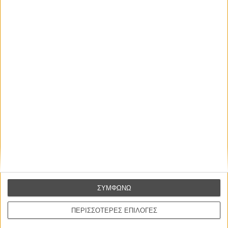
εκτυλίσσεται μέσα στο κεφάλι μας.
ΕΓΓΡΑΦΗ
ΣΥΜΦΩΝΩ
ΠΕΡΙΣΣΟΤΕΡΕΣ ΕΠΙΛΟΓΕΣ
Η.Π.Α., 1945
Παραγωγή:
Ντέιβιντ Ο. Σέλζνικ