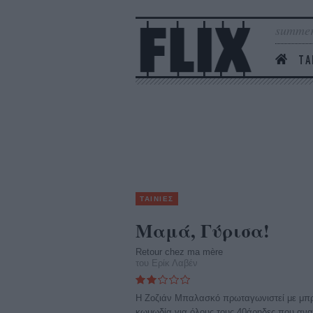
summer
ΤΑ
ΤΑΙΝΙΕΣ
Μαμά, Γύρισα!
Retour chez ma mère
του Ερίκ Λαβέν
Η Ζοζιάν Μπαλασκό πρωταγωνιστεί με μπρίο
κωμωδία για όλους τους 40άρηδες που αναγ