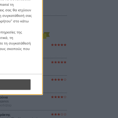
αιτεί τη
εις σας θα ισχύουν
 τη συγκατάθεσή σας
ορρήτου" στο κάτω
υπηρεσίες της
τικά, τη
ίτε τη συγκατάθεσή
ες Βερκμάιστερ
 τους σκοπούς που
ster Harmonies
ρ
στον Ηλιο
 the Sun
βενς
sey
ρ Νόλαν
ούνια
ejanos
μοδόβαρ
ράκτης