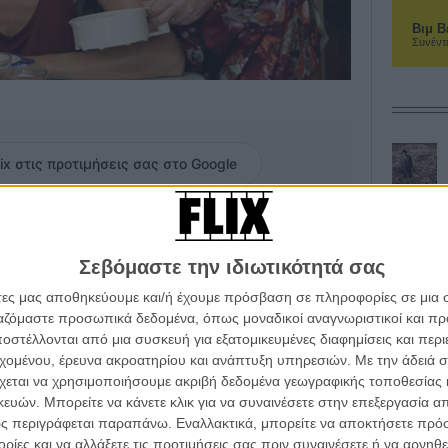
Βιμ Β
Συνέντ
ix στις προτιμήσεις σας στο Google
 αλλά κωμικοτραγικά ταιριαστό με την οικονομική
ικής κωμωδίας του Ερικ Λαβέν (διεκπεραιωτικού
Σεβόμαστε την ιδιωτικότητά σας
το «Bienvenue à bord»). Η Στεφανί, 40άρα χωρισμένη
άτες μας αποθηκεύουμε και/ή έχουμε πρόσβαση σε πληροφορίες σε μια
εται να γυρίσει, προσωρινά τουλάχιστον, στο σπίτι της
ργαζόμαστε προσωπικά δεδομένα, όπως μοναδικοί αναγνωριστικοί και 
ύφιση, συντροφικότητα, την εξαιρετική ζέστη
στέλλονται από μια συσκευή για εξατομικευμένες διαφημίσεις και περ
ουσική του Φρανσίς Καμπρέλ που παίζει ασταμάτητα, η
εχομένου, έρευνα ακροατηρίου και ανάπτυξη υπηρεσιών.
Με την άδειά σα
υνεχόμενη παρουσία της μητέρας της στην
χεται να χρησιμοποιήσουμε ακριβή δεδομένα γεωγραφικής τοποθεσίας 
 χρόνο χήρα, καθόλου δε θέλει τα παιδιά της που έχουν,
ών. Μπορείτε να κάνετε κλικ για να συναινέσετε στην επεξεργασία απ
ασχολούνται μαζί της και με την ολοζώντανη ερωτική
ς περιγράφεται παραπάνω. Εναλλακτικά, μπορείτε να αποκτήσετε πρό
ίες και να αλλάξετε τις προτιμήσεις σας πριν συναινέσετε ή να αρνηθεί