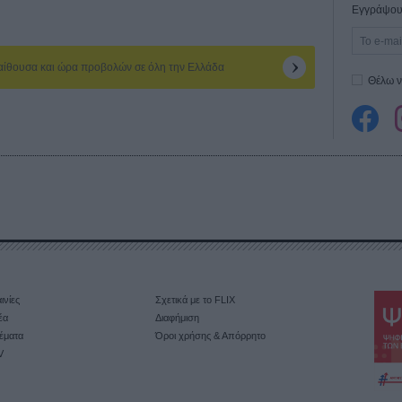
Εγγράψου 
 αίθουσα και ώρα προβολών σε όλη την Ελλάδα
Θέλω ν
ινίες
Σχετικά με το FLIX
έα
Διαφήμιση
έματα
Όροι χρήσης & Απόρρητο
V