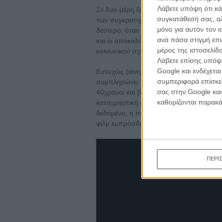
Λάβετε υπόψη ότι κά
Σε δυο μέρη ξετυλίγεται η ταινία, με τ
συγκατάθεσή σας, αλ
των συγκρατημένων συγκρούσεων να είνα
μόνο για αυτόν τον 
δεύτερο, όταν ολόκληρη η οικογένεια μαζ
ανά πάσα στιγμή επι
και οι αποκαλύψεις διαδέχονται η μια την
μέρος της ιστοσελίδα
κοινωνικού σχολιασμού που δεν εξελίσσο
Λάβετε επίσης υπόψη
Google και ενδέχετα
Ευτυχώς (κινηματογραφικά) και δυστυχώς
συμπεριφορά επίσκεψ
συμπληρώνει τα κενά σ' ένα σενάριο με μ
σας στην Google και
40χρονοι και βάλε που θα δουν την ταιν
καθορίζονται παρακ
καταχρηστική επιστροφή στο σπίτι και 
δεδομένο, η πάντα πληθωρική, σαρωτική
φιλμ ευπρόσδεκτα συναισθηματικά σκαμ
ΠΕΡΙ