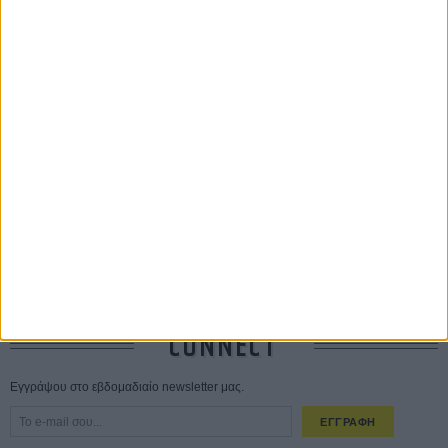
ΤΑ ΠΙΟ
ΔΙΑΒΑΣΜΕΝΑ
Οδύσσεια
01 ΙΟΥΛ
Save the Date! Δείτε πρώτοι το «Σεξ και Αίμα στο Καμπ Μίασμα»!
05
ΑΥΓ
Ο Τζάρεντ Λέτο αρνείται τις καταγγελίες: «Δεν έχω διαπράξει ποτέ
σεξουαλική επίθεση»
30 ΙΟΥΛ
10 καυτές ταινίες (+ 5 δροσερές επανεκδόσεις) για τον Αύγουστο
01
ΑΥΓ
Spider-Man: Καινούργια Μέρα
30 ΜΑΡ
CONNECT
Εγγράψου στο εβδομαδιαίο newsletter μας.
ΕΓΓΡΑΦΗ