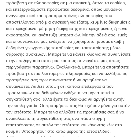
πρόσβαση σε πληροφορίες σε μια συσκευή, όπως τα cookies,
Αντρέι ονειρεύεται να δημιουργήσει ένα χάπι που θα σώσει την
και επεξεργαζόμαστε προσωπικά δεδομένα, όπως μοναδικοί
ανθρωπότητα από το θάνατο και την αρρώστια. Η Oλγκα
αναγνωριστικοί και προσαρμοσμένες πληροφορίες που
καταδιώκει μυθικούς πράκτορες που κυνηγούν τα παιδιά των
αποστέλλονται από μια συσκευή για εξατομικευμένες διαφημίσεις
σοβιετικών. Και η Κάτια ονειρεύεται να γίνει μια Πιονέρα, αλλά έχει
και περιεχόμενο, μέτρηση διαφήμισης και περιεχομένου, έρευνα
εφιάλτες όταν ανακαλύπτει ότι ο παππούς της είναι λαθρέμπορος.
ακροατηρίου και ανάπτυξη υπηρεσιών.
Με την άδειά σας, εμείς
Τα παιδιά της Σοβιετικής Eνωσης πιστεύουν σε κατασκόπους και
και οι συνεργάτες μας ενδέχεται να χρησιμοποιήσουμε ακριβή
φοβούνται τον πόλεμο. Περιμένουν το «λαμπρό μέλλον» και
δεδομένα γεωγραφικής τοποθεσίας και ταυτοποίησης μέσω
ονειρεύονται να κάνουν ηρωικά κατορθώματα.
σάρωσης συσκευών. Μπορείτε να κάνετε κλικ για να συναινέσετε
Θέλοντας να κάνει το πορτρέτο μιας «χαμένης γενιάς» αυτής που
στην επεξεργασία από εμάς και τους συνεργάτες μας όπως
πρόλαβε τα ιδεώδη της Σοβιετικής Ενωσης μόνο και μόνο για να τα
περιγράφεται παραπάνω. Εναλλακτικά, μπορείτε να αποκτήσετε
δει να σαρώνονται μέσα σε λίγα χρόνια μόνο από αξίες που κάποτε
πρόσβαση σε πιο λεπτομερείς πληροφορίες και να αλλάξετε τις
θα έμοιαζαν με έργα του ίδιου του καπιταλιστικού σατανά, η Νατάλια
προτιμήσεις σας πριν συναινέσετε ή να αρνηθείτε να
Κουντριάσοβα, σκηνοθετεί ένα φιλμ που στηρίζεται περισσότερο απ
συναινέσετε.
Λάβετε υπόψη ότι κάποια επεξεργασία των
ότι θα χρειαζόταν σε έναν συχνά υπερβολικά προφανή συμβολισμό.
προσωπικών σας δεδομένων ενδέχεται να μην απαιτεί τη
συγκατάθεσή σας, αλλά έχετε το δικαίωμα να αρνηθείτε αυτήν
Χωρίζοντας την αφήγηση της ταινίας σε δύο χρόνους, στην παιδική
την επεξεργασία. Οι προτιμήσεις σας θα ισχύουν μόνο για αυτόν
ηλικία των ηρώων της σε ένα νοσταλγικά (και συχνά ονειρικά)
τον ιστότοπο. Μπορείτε να αλλάξετε τις προτιμήσεις σας ή να
κινηματογραφημένο παρελθόν και στην σημερινή τους
ανακαλέσετε τη συγκατάθεσή σας ανά πάσα στιγμή
πραγματικότητα σε ένα ψυχρό, υπερβολικά μοναχικό παρόν, το
επιστρέφοντας σε αυτόν τον ιστότοπο και κάνοντας κλικ στο
φιλμ μοιάζει χωρίς αληθινό κέντρο βάρους και αμήχανο στον τρόπο
κουμπί "Απορρήτου" στο κάτω μέρος της ιστοσελίδας.
που χειρίζεται ένα πολύπλοκο και μπερδεμένο θέμα.