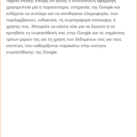
Λάβετε επίσης υπόψη ότι αυτός ο ιστότοπος/η εφαρμογή
χρησιμοποιεί μία ή περισσότερες υπηρεσίες της Google και
Το αποτέλεσμα αν και κατά στιγμές γοητευτικό οπτικά, μοιάζει
ενδέχεται να συλλέγει και να αποθηκεύει πληροφορίες που
απλοϊκό και υπερβολικά διδακτικό, μια αρχικά ενδιαφέρουσα
περιλαμβάνουν, ενδεικτικά, τη συμπεριφορά επίσκεψης ή
απόπειρα αποκρυπτογράφησης του προσώπου της σύγχρονης
χρήσης σας. Μπορείτε να κάνετε κλικ για να δώσετε ή να
Ρωσίας που όμως δεν κοιτάζει στην ουσία παρά μόνο την
αρνηθείτε τη συγκατάθεσή σας στην Google και τις σημάνσεις
επιφάνεια.
τρίτων μερών της για τη χρήση των δεδομένων σας για τους
σκοπούς που καθορίζονται παρακάτω στην ενότητα
συγκατάθεσης της Google.