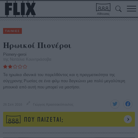
Αίθουσες
ΤΑΙΝΙΕΣ
Ηρωικοί Πιονέροι
Pionery-geroi
της Νατάλια Κουντριάσοβα
Τα ηρωϊκα ιδανικά του παρελθόντος και η πραγματικότητα της
σύγχρονης Ρωσίας σε ένα φιλμ που δαγκώνει μια πολύ μεγαλύτερη
μπουκιά από αυτή που μπορεί να μασήσει.
26 Σεπ 2016
Γιώργος Κρασσακόπουλος
ΠΟΥ ΠΑΙΖΕΤΑΙ;