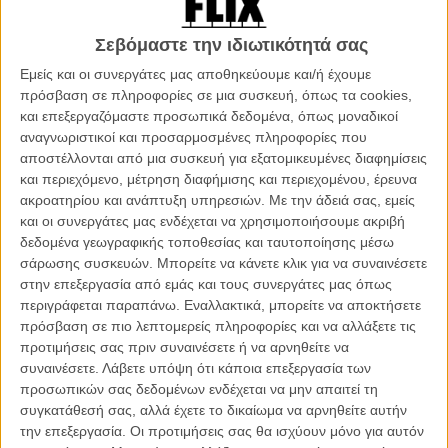
Βρισκόμαστε στο 1941. Eνας ασθενικός στρατιώτης, ο Στιβ
Ρότζερς, έπειτα από απανωτές απορρίψεις του από τον Αμερικανικό
Στρατό, δέχεται να συμμετάσχει εθελοντικά σε ένα πιλοτικό,
Σεβόμαστε την ιδιωτικότητά σας
πειραματικό σχέδιο των Αμερικανικών Ενόπλων Δυνάμεων που
Εμείς και οι συνεργάτες μας αποθηκεύουμε και/ή έχουμε
στόχο έχει να δημιουργηθεί ένας Υπερ-Στρατιώτης. Oταν οι Ναζί
πρόσβαση σε πληροφορίες σε μια συσκευή, όπως τα cookies,
κάνουν την εμφάνισή τους και απειλούν την υφιστάμενη τάξη
και επεξεργαζόμαστε προσωπικά δεδομένα, όπως μοναδικοί
πραγμάτων, ο Ρότζερς καλείται να αναλάβει το ρόλο του Captain
αναγνωριστικοί και προσαρμοσμένες πληροφορίες που
America, του Πρώτου Εκδικητή και να σώσει τον κόσμο, έχοντας
αποστέλλονται από μια συσκευή για εξατομικευμένες διαφημίσεις
συνεργάτες του, τον παιδικό του φίλο Μπάκι Μπαρνς, την Πέγκι
και περιεχόμενο, μέτρηση διαφήμισης και περιεχομένου, έρευνα
Κάρτερ και το Συνταγματάρχη Τσέστερ Φίλιπς, στον αγώνα του
ακροατηρίου και ανάπτυξη υπηρεσιών.
Με την άδειά σας, εμείς
ενάντια στη σατανική οργάνωση HYDRA, της οποίας ηγείται ο Red
και οι συνεργάτες μας ενδέχεται να χρησιμοποιήσουμε ακριβή
Skull.
δεδομένα γεωγραφικής τοποθεσίας και ταυτοποίησης μέσω
σάρωσης συσκευών. Μπορείτε να κάνετε κλικ για να συναινέσετε
Για περιπου σαράντα λεπτά, το «Κάπτεν Αμέρικα» μοιάζει ακριβώς
στην επεξεργασία από εμάς και τους συνεργάτες μας όπως
με το πως θα σκηνοθετούσε ο Στίβεν Σπίλμπεργκ την ιστορία ενός
περιγράφεται παραπάνω. Εναλλακτικά, μπορείτε να αποκτήσετε
ασθενικού αγοριού που προσπαθεί να επιβιώσει σε ένα σκληρό
πρόσβαση σε πιο λεπτομερείς πληροφορίες και να αλλάξετε τις
κόσμο. Ισόποσες δόσεις δράματος, ηρωισμού, επιστημονικής
προτιμήσεις σας πριν συναινέσετε ή να αρνηθείτε να
φαντασίας και ιλιγγιώδους δράσης δεν μπορούν παρά να φέρουν
συναινέσετε.
Λάβετε υπόψη ότι κάποια επεξεργασία των
στη μνήμη την «Τελευταία Σταυροφορία», τοποθετημένη επίσης
προσωπικών σας δεδομένων ενδέχεται να μην απαιτεί τη
κατά τη διάρκεια του Β' Παγκοσμίου Πολέμου και κεντρική φιγούρα
συγκατάθεσή σας, αλλά έχετε το δικαίωμα να αρνηθείτε αυτήν
έναν αιώνιο παιδί που πρέπει να ενηλικιωθεί.
την επεξεργασία. Οι προτιμήσεις σας θα ισχύουν μόνο για αυτόν