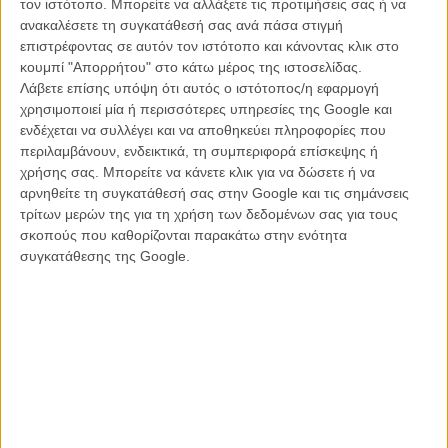
τον ιστότοπο. Μπορείτε να αλλάξετε τις προτιμήσεις σας ή να
Για την υπόλοιπη μια ώρα, δεν θα συμβεί τίποτα το πρωτότυπο,
ανακαλέσετε τη συγκατάθεσή σας ανά πάσα στιγμή
τίποτα το ανατρεπτικό, τίποτα που θα μπορούσε να αλλάξει την
επιστρέφοντας σε αυτόν τον ιστότοπο και κάνοντας κλικ στο
ιστορία του σινεμά. Ο «Κάπτεν Αμέρικα» μπορεί να μην διαθέτει το
κουμπί "Απορρήτου" στο κάτω μέρος της ιστοσελίδας.
κυριότερο χαρακτηριστικό του Ιντιάνα Τζόουνς (που δεν είναι άλλο
Λάβετε επίσης υπόψη ότι αυτός ο ιστότοπος/η εφαρμογή
από την αναρχική του φιλοσοφία για τη ζωή) αλλά δεν το ζήτησε και
χρησιμοποιεί μία ή περισσότερες υπηρεσίες της Google και
κανείς. Ο Στιβ Ρότζερς, αν θέλουμε οι ταινίες που βασίζονται σε
ενδέχεται να συλλέγει και να αποθηκεύει πληροφορίες που
κόμικς να είναι όσο το δυνατόν πιο πιστές σε αυτά, είναι πατριώτης.
περιλαμβάνουν, ενδεικτικά, τη συμπεριφορά επίσκεψης ή
Και δύσκολα θα βρείτε πιο ιδανική ενσάρκωση του πατριωτισμού
χρήσης σας. Μπορείτε να κάνετε κλικ για να δώσετε ή να
από αυτή που κουβαλά ο «Captain America» στην κινηματογραφική
αρνηθείτε τη συγκατάθεσή σας στην Google και τις σημάνσεις
αυτή περιπέτεια του.
τρίτων μερών της για τη χρήση των δεδομένων σας για τους
σκοπούς που καθορίζονται παρακάτω στην ενότητα
Τα εύσημα απευθύνονται πρωτίστως στον Κρις Εβανς, που σε μία
συγκατάθεσης της Google.
ερμηνεία κόντρα στη λογική που θέλει τους υπερήρωες «χάρτινους»
ακόμη κι όταν ζωντανεύουν στη μεγάλη οθόνη, δίνει στον Ρότζερς
(κυρίως πριν «φουσκώσει») όλο το συναισθηματικό υπόβαθρο του
ανθρώπου που δεν θα φανταζόσουν ποτέ στο ρόλο ενός μεγάλου
ήρωα. Συναγωνίζεται έτσι ακόμη και τον «Ιron Man» του Ρόμπερτ
Ντάουνι Τζιούνορ, μπάινοντας αυτόματα στη λίστα με τους
καλύτερους ερμηνευτές στην ιστορία των κινηματογραφικών
μεταφορών κόμικς της Marvel.