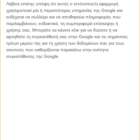
Λάβετε επίσης υπόψη ότι αυτός ο ιστότοπος/η εφαρμογή
επανάστασης, στις εθνοσυνελεύσεις και σε άφθονα τσιμπούσια,
χρησιμοποιεί μία ή περισσότερες υπηρεσίες της Google και
καθώς ο πρώτος βρίσκεται κατατρεγμένος ως αριστοκράτης κι ο
ενδέχεται να συλλέγει και να αποθηκεύει πληροφορίες που
δεύτερος κυρίαρχος ως μέλος της εργατικής τάξης. Η ιστορία θα
περιλαμβάνουν, ενδεικτικά, τη συμπεριφορά επίσκεψης ή
τους οδηγήσει σε καταλήψεις και καταδιώξεις, σε λαϊκά δικαστήρια
χρήσης σας. Μπορείτε να κάνετε κλικ για να δώσετε ή να
και κρεβατοκάμαρες, αλόγιστα και ποτέ αστεία.
αρνηθείτε τη συγκατάθεσή σας στην Google και τις σημάνσεις
τρίτων μερών της για τη χρήση των δεδομένων σας για τους
Ο Ρενό κι ο Κλαβιέ περιφέρονται περιμένοντας το σενάριο κι οι
σκοπούς που καθορίζονται παρακάτω στην ενότητα
ατάκες να κάνουν τη δουλειά γι' αυτούς. Οι διάλογοι, η αφήγηση και
συγκατάθεσης της Google.
το μοντάζ βρίσκονται όλα σε κατάσταση παροξυσμού, σε μια
ασταμάτητη υστερία, που ακόμα κι έτσι αποτυγχάνει να βγάλει
γέλιο, έστω αξιοποιώντας τις πιο ενστικτώδεις αντιδράσεις στην
κωμωδία. Κι όλα τα δημιουργικά κενά, που είναι δηλαδή σχεδόν
ολόκληρη η ταινία, συμπληρώνονται με μια πανδαισία σκατολογίας
και νηπιακού βωμολοχιακού χιούμορ. Για όσους το «κακάκια» δεν
προκαλεί πια γέλιο, η ταινία φέρνει μόνο εκνευρισμό.