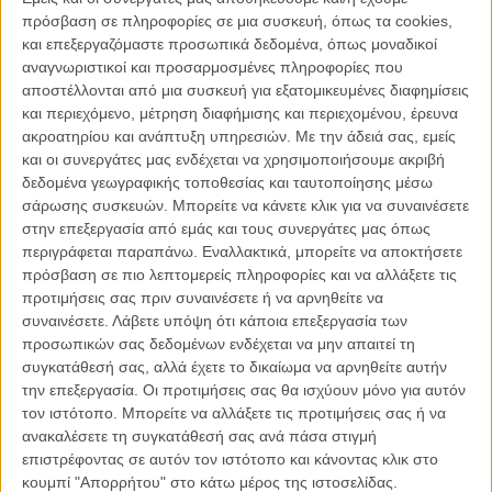
του κι αυτό λέει ήδη πολλά.
πρόσβαση σε πληροφορίες σε μια συσκευή, όπως τα cookies,
και επεξεργαζόμαστε προσωπικά δεδομένα, όπως μοναδικοί
Οι δυο κεντρικοί ήρωες, ο Μονμιράιγ κι ο Ζακούιγ, ταξιδεύουν αυτή
αναγνωριστικοί και προσαρμοσμένες πληροφορίες που
τη φορά στα χρόνια του Τρόμου του Ροβεσπιέρου, μετά τη Γαλλική
αποστέλλονται από μια συσκευή για εξατομικευμένες διαφημίσεις
Επανάσταση, όπου οι δυο τους βρίσκονται σε αντίθετα στρατόπεδα
και περιεχόμενο, μέτρηση διαφήμισης και περιεχομένου, έρευνα
στην άγρια πάλη των αριστοκρατών και των «νέων πολιτών». Η
ακροατηρίου και ανάπτυξη υπηρεσιών.
Με την άδειά σας, εμείς
ταινία θα μπορούσε να έχει μεγαλύτερο ενδιαφέρον για το γαλλικό
και οι συνεργάτες μας ενδέχεται να χρησιμοποιήσουμε ακριβή
κοινό, τόσο γιατί καταπιάνεται σατιρικά μ' αυτό το τεράστιο κεφάλαιο
δεδομένα γεωγραφικής τοποθεσίας και ταυτοποίησης μέσω
της ιστορίας του, όσο και γιατί είναι γεμάτη αναφορές στο ίδιο το
σάρωσης συσκευών. Μπορείτε να κάνετε κλικ για να συναινέσετε
γαλλικό σινεμά. Δεν καταφέρνει ούτε αυτό.
στην επεξεργασία από εμάς και τους συνεργάτες μας όπως
περιγράφεται παραπάνω. Εναλλακτικά, μπορείτε να αποκτήσετε
πρόσβαση σε πιο λεπτομερείς πληροφορίες και να αλλάξετε τις
προτιμήσεις σας πριν συναινέσετε ή να αρνηθείτε να
Για όσους το "κακάκια" δεν προκαλεί
συναινέσετε.
Λάβετε υπόψη ότι κάποια επεξεργασία των
πια γέλιο, η ταινία φέρνει μόνο
προσωπικών σας δεδομένων ενδέχεται να μην απαιτεί τη
εκνευρισμό.»
συγκατάθεσή σας, αλλά έχετε το δικαίωμα να αρνηθείτε αυτήν
την επεξεργασία. Οι προτιμήσεις σας θα ισχύουν μόνο για αυτόν
τον ιστότοπο. Μπορείτε να αλλάξετε τις προτιμήσεις σας ή να
ανακαλέσετε τη συγκατάθεσή σας ανά πάσα στιγμή
Σ' αυτήν εδώ, την τρίτη περιπέτειά τους, ο Μονμιράιγ (Ζαν Ρενό) κι
επιστρέφοντας σε αυτόν τον ιστότοπο και κάνοντας κλικ στο
ο πιστός του υπηρέτης Ζαγούιγ (Κριστιάν Κλαβιέ - και
κουμπί "Απορρήτου" στο κάτω μέρος της ιστοσελίδας.
συνσεναριογράφος της ταινίας), παίρνουν μέρος στα «σαλόνια» της