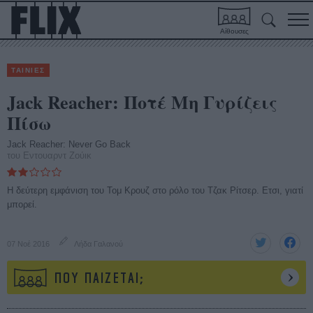
Αίθουσες
ΤΑΙΝΙΕΣ
Jack Reacher: Ποτέ Μη Γυρίζεις
Πίσω
Jack Reacher: Never Go Back
του Εντουαρντ Ζούικ
H δεύτερη εμφάνιση του Τομ Κρουζ στο ρόλο του Τζακ Ρίτσερ. Ετσι, γιατί
μπορεί.
07 Νοέ 2016
Λήδα Γαλανού
ΠΟΥ ΠΑΙΖΕΤΑΙ;