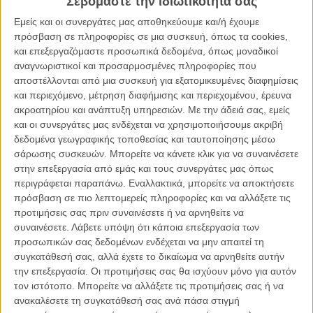
Σεβόμαστε την ιδιωτικότητά σας
συνεχίσει να μπλέκεται με τα θρησκευτικά και ενδοοικογενειακά
κουτσομπολιά του, παραμένει μια απολαυστική ατραξιόν στην
Εμείς και οι συνεργάτες μας αποθηκεύουμε και/ή έχουμε
οθόνη. Παραμένει ακόμα και σ' αυτήν, τη δεύτερη κινηματογραφική
πρόσβαση σε πληροφορίες σε μια συσκευή, όπως τα cookies,
περιπέτεια του Τζακ Ρίτσερ, που δεν έχει και πολλά περισσότερα για
και επεξεργαζόμαστε προσωπικά δεδομένα, όπως μοναδικοί
να περηφανευτεί από τον πρωταγωνιστή της.
αναγνωριστικοί και προσαρμοσμένες πληροφορίες που
αποστέλλονται από μια συσκευή για εξατομικευμένες διαφημίσεις
Μετά τον Κρίστοφερ ΜακΚουάρι του πρώτου
«Jack Reacher»
,
και περιεχόμενο, μέτρηση διαφήμισης και περιεχομένου, έρευνα
σειρά παίρνει ο Εντουαρντ Ζούικ (στη δεύτερη συνεργασία του με
ακροατηρίου και ανάπτυξη υπηρεσιών.
Με την άδειά σας, εμείς
τον Τομ Κρουζ μετά το «The Last Samurai»), για να διασκευάσει
και οι συνεργάτες μας ενδέχεται να χρησιμοποιήσουμε ακριβή
άλλο ένα από τα βιβλία του Βρετανού Τζιμ Γκραντ που, με το
δεδομένα γεωγραφικής τοποθεσίας και ταυτοποίησης μέσω
ψευδώνυμο Λι Τσάιλντ, γέννησε αυτόν τον πρώην αξιωματικό του
σάρωσης συσκευών. Μπορείτε να κάνετε κλικ για να συναινέσετε
αμερικανικού στρατού που, πια, κυκλοφορεί στις μητροπόλεις σα
στην επεξεργασία από εμάς και τους συνεργάτες μας όπως
φάντασμα αλλά εμφανίζεται όποτε έχει ευκαιρία να «κάνει το
περιγράφεται παραπάνω. Εναλλακτικά, μπορείτε να αποκτήσετε
σωστό».
πρόσβαση σε πιο λεπτομερείς πληροφορίες και να αλλάξετε τις
προτιμήσεις σας πριν συναινέσετε ή να αρνηθείτε να
Αυτή τη φορά, ο Ρίτσερ εμπλέκεται στην αποστολή του και πιο
συναινέσετε.
Λάβετε υπόψη ότι κάποια επεξεργασία των
προσωπικά: στο επίκεντρο βρίσκεται η ιδιότυπη, αλλά οπωσδήποτε
προσωπικών σας δεδομένων ενδέχεται να μην απαιτεί τη
με ερωτικές υπόνοιες, σχέση του με την Ταγματάρχη Σούζαν Τέρνερ,
συγκατάθεσή σας, αλλά έχετε το δικαίωμα να αρνηθείτε αυτήν
η οποία κατηγορείται, προφανώς άδικα, για κατασκοπεία:
την επεξεργασία. Οι προτιμήσεις σας θα ισχύουν μόνο για αυτόν
προσπαθώντας να τη βοηθήσει, ο Ρίτσερ θα σταθεί απέναντι στον
τον ιστότοπο. Μπορείτε να αλλάξετε τις προτιμήσεις σας ή να
φονικό Κυνηγό, αλλά και θα θέσει τη ζωή της Σούζαν αλλά και τη
ανακαλέσετε τη συγκατάθεσή σας ανά πάσα στιγμή
δική του σε κίνδυνο. Παράλληλα, στο στόχαστρο θα βρεθεί κι έφηβη