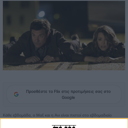
Προσθέστε το Flix στις προτιμήσεις σας στο
Google
Κάθε εβδομάδα, ο Μαξ και η Aνι είναι πιστοί στο εβδομαδιαίο
ραντεβού τους για επιτραπέζια παιχνίδια με φίλους. Αυτή τη φορά
όμως, ο Μπρουκς, ο χαρισματικός αδερφός του Μαξ, βάζει πολύ