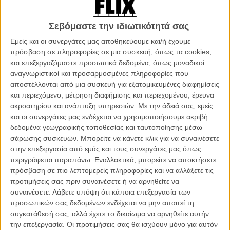
ψηλά τον πήχη: τους προσκαλεί να πάρουν μέρος σ’ ένα παιχνίδι
μυστηρίου γεμάτο δολοφονίες, κακοποιούς, ομοσπονδιακούς
Σεβόμαστε την ιδιωτικότητά σας
πράκτορες, όπου τα όρια μεταξύ πραγματικότητας και παιχνιδιού
Εμείς και οι συνεργάτες μας αποθηκεύουμε και/ή έχουμε
δεν είναι τόσο ευδιάκριτα… Όπως, για παράδειγμα, όταν ο
πρόσβαση σε πληροφορίες σε μια συσκευή, όπως τα cookies,
Μπρουκς πέφτει θύμα απαγωγής. Είναι αυτό μέρος του παιχνιδιού
και επεξεργαζόμαστε προσωπικά δεδομένα, όπως μοναδικοί
ή όχι; Αλλά καθώς οι έξι, ιδιαίτερα ανταγωνιστικοί μεταξύ τους,
αναγνωριστικοί και προσαρμοσμένες πληροφορίες που
παίκτες τα παίζουν όλα για όλα για να ξεδιαλύνουν την υπόθεση και
αποστέλλονται από μια συσκευή για εξατομικευμένες διαφημίσεις
να κερδίσουν, αρχίζουν να συνειδητοποιούν ότι ούτε «παιχνίδι»
και περιεχόμενο, μέτρηση διαφήμισης και περιεχομένου, έρευνα
παίζουν, ούτε ο Μπρουκς είναι αυτό που φαίνεται να είναι…
ακροατηρίου και ανάπτυξη υπηρεσιών.
Με την άδειά σας, εμείς
και οι συνεργάτες μας ενδέχεται να χρησιμοποιήσουμε ακριβή
Στο τεράστιο κινηματογραφικό ταμπλό που λέγεται «mainstream
δεδομένα γεωγραφικής τοποθεσίας και ταυτοποίησης μέσω
κωμωδία», ελάχιστες είναι εκείνες οι ταινίες που έχουν καταφέρει να
σάρωσης συσκευών. Μπορείτε να κάνετε κλικ για να συναινέσετε
φτάσουν μέχρι το τέλος έχοντας πετύχει τον σκοπό τους. Τις
στην επεξεργασία από εμάς και τους συνεργάτες μας όπως
περισσότερες φορές η μια προσπαθεί να ανταγωνιστεί την άλλη, σε
περιγράφεται παραπάνω. Εναλλακτικά, μπορείτε να αποκτήσετε
ένα παιχνίδι όπου οι κανόνες φαίνεται πως έχουν πεταχτεί από το
πρόσβαση σε πιο λεπτομερείς πληροφορίες και να αλλάξετε τις
παράθυρο και τα μπανάλ και κρύα αστεία κυριαρχούν σε ρίξιμο του
προτιμήσεις σας πριν συναινέσετε ή να αρνηθείτε να
ζαριού, προσπαθώντας ταυτόχρονα να κερδίσουν ένα κοινό που
συναινέσετε.
Λάβετε υπόψη ότι κάποια επεξεργασία των
μοιάζει να έχει κουραστεί από όλα αυτά. Ομως, εδώ δεν έχει
προσωπικών σας δεδομένων ενδέχεται να μην απαιτεί τη
πραγματική σημασία αν χάσεις ή κερδίσεις αλλά το πως πραγματικά
συγκατάθεσή σας, αλλά έχετε το δικαίωμα να αρνηθείτε αυτήν
παίζεις αυτό το παιχνίδι. Κι αυτό έρχεται να αποδείξει το «Game
την επεξεργασία. Οι προτιμήσεις σας θα ισχύουν μόνο για αυτόν
Night».