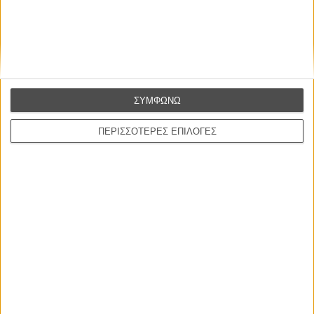
ΣΥΜΦΩΝΩ
ΝΕΑ
ΠΕΡΙΣΣΟΤΕΡΕΣ ΕΠΙΛΟΓΕΣ
Μίλα μου για καλοκαιρινά φεστιβάλ κινηματογράφου
στην Ελλάδα
Ο πιο αναλυτικός οδηγός των καλοκαιρινών φεστιβάλ σε νησιά και ηπειρωτική
Ελλάδα είναι εδώ
Η επιτυχία είναι υπερτιμημένη. Δεν σε κάνει
καλύτερο, δεν σε πάει πουθενά η επιτυχία. Είναι