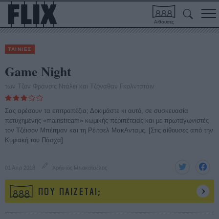
Αίθουσες
ΤΑΙΝΙΕΣ
Game Night
των Τζον Φράνσις Ντάλεϊ και Τζόναθαν Γκολντστάιν
Σας αρέσουν τα επιτραπέζια; Δοκιμάστε κι αυτό, σε συσκευασία
πετυχημένης «mainstream» κωμικής περιπέτειας και με πρωταγωνιστές
τον Τζέισον Μπέιτμαν και τη Ρέιτσελ ΜακΑνταμς. [Στις αίθουσες από την
Κυριακή του Πάσχα]
01 Απρ 2018
Χρήστος Μπακατσέλος
ΠΟΥ ΠΑΙΖΕΤΑΙ;