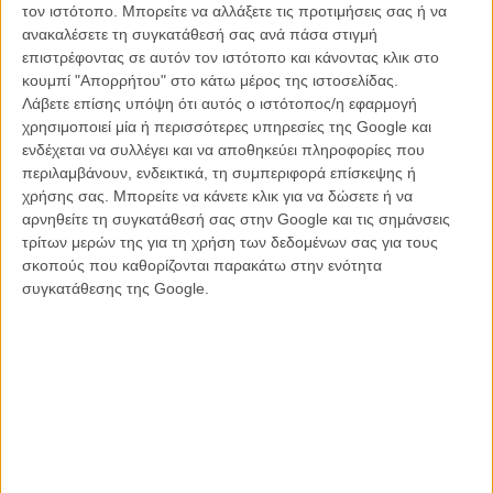
τον ιστότοπο. Μπορείτε να αλλάξετε τις προτιμήσεις σας ή να
ανακαλέσετε τη συγκατάθεσή σας ανά πάσα στιγμή
Οι Τζον Φράνσις Ντάλεϊ και Τζόναθαν Γκολντστάιν, σεναριογράφοι
επιστρέφοντας σε αυτόν τον ιστότοπο και κάνοντας κλικ στο
του «Αφεντικά για Σκότωμα» και του «Spider-Man: Η Επιστροφή
κουμπί "Απορρήτου" στο κάτω μέρος της ιστοσελίδας.
στον Τόπο του», φαίνεται πως γνωρίζουν αρκετά καλά πώς να
Λάβετε επίσης υπόψη ότι αυτός ο ιστότοπος/η εφαρμογή
στήσουν ένα τέτοιου είδους παιχνίδι. Ισορροπούν με δεξιοτεχνία
χρησιμοποιεί μία ή περισσότερες υπηρεσίες της Google και
ανάμεσα στην κωμωδία και το θρίλερ, χωρίς ποτέ να κάνουν την
ενδέχεται να συλλέγει και να αποθηκεύει πληροφορίες που
ταινία τους παρωδία και τιμώντας τις αμέτρητες μέτα-αναφορές τους
περιλαμβάνουν, ενδεικτικά, τη συμπεριφορά επίσκεψης ή
στην ποπ κουλτούρα (εδώ και το «The Game» του Ντέιβιντ
χρήσης σας. Μπορείτε να κάνετε κλικ για να δώσετε ή να
Φίντσερ), ενώ διασκεδάζουν με σκηνές δράσης που συνδυάζονται
αρνηθείτε τη συγκατάθεσή σας στην Google και τις σημάνσεις
τέλεια με την σωματική κωμωδία και εντυπωσιάζουν με ένα
τρίτων μερών της για τη χρήση των δεδομένων σας για τους
εξαιρετικά σκηνοθετημένο μονοπλάνο που διαδραματίζεται στο
σκοπούς που καθορίζονται παρακάτω στην ενότητα
σπίτι ενός αρχιμαφιόζου και έχει στο επίκεντρό του ένα Φαμπερζέ
συγκατάθεσης της Google.
αυγό.
Προσοχή, το «Game Night» δεν είναι απλά μια guilty pleasure
κωμωδία. Το σενάριο του Μαρκ Περέζ συνδυάζει με έξυπνο τρόπο
τρελές καταστάσεις και μυστήριο για να ολοκληρώσει μια ιστορία
που μπορεί να μην παίρνει τον εαυτό της τόσο στα σοβαρά, αλλά
ταυτόχρονα να είναι τόσο πνευματώδης και αστεία όσο χρειάζεται
να είναι. Ενα είδος μαύρης κωμωδίας που σπάνια βλέπουμε πλέον.