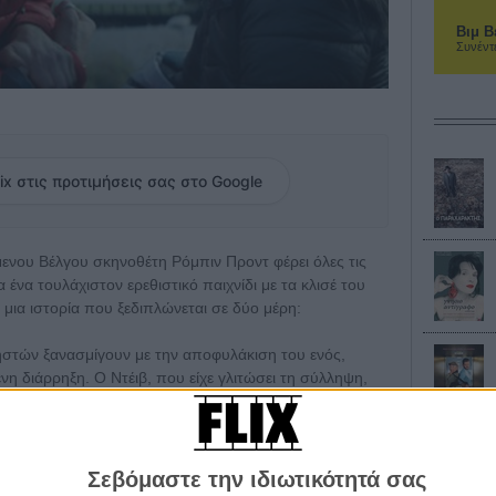
Βιμ Β
Συνέντ
ix στις προτιμήσεις σας στο Google
μενου Βέλγου σκηνοθέτη Ρόμπιν Προντ φέρει όλες τις
 ένα τουλάχιστον ερεθιστικό παιχνίδι με τα κλισέ του
μια ιστορία που ξεδιπλώνεται σε δύο μέρη:
ηστών ξανασμίγουν με την αποφυλάκιση του ενός,
η διάρρηξη. Ο Ντέιβ, που είχε γλιτώσει τη σύλληψη,
 τη Σιλβί, το πρώην κορίτσι-συνεργό του έγκλειστου
ει τίποτα για τη σχέση τους. Απροσάρμοστος,
σχετεί με την απασχόληση που του βρίσκει ο Ντέιβ στο
ίδιος και φλερτάρει διαρκώς με το έγκλημα. Ο Ντέιβ,
Σεβόμαστε την ιδιωτικότητά σας
θεί τόσο να τον συνετίσει, όπως θα ήθελε και η