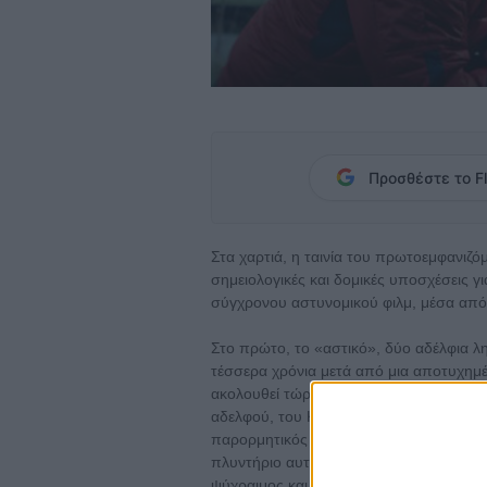
Προσθέστε το Fl
Στα χαρτιά, η ταινία του πρωτοεμφανιζό
σημειολογικές και δομικές υποσχέσεις για
σύγχρονου αστυνομικού φιλμ, μέσα από 
Στο πρώτο, το «αστικό», δύο αδέλφια λ
τέσσερα χρόνια μετά από μια αποτυχημέν
ακολουθεί τώρα τον ίσιο δρόμο παρέα με
αδελφού, του Κένι, που όμως δε γνωρίζ
παρορμητικός και βίαιος, ο Κένι δυσανα
πλυντήριο αυτοκινήτων όπου δουλεύει ο 
ψύχραιμος και γνωστικός, μάταια προσπα