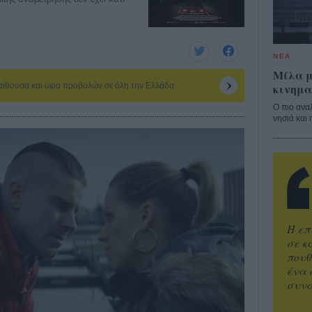
ΝΕΑ
Μίλα μ
κινημα
 αίθουσα και ώρα προβολών σε όλη την Ελλάδα
Ο πιο ανα
νησιά και 
Η επ
σε κ
πουθ
ένα 
συνα