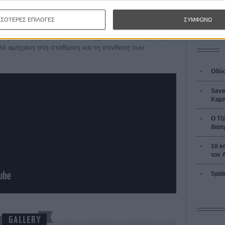
L’ Affaire
ου του (του Κένι) και ρίπτει ατάκτως σύμβολα και
Ζαν-Πολ 
με τον κρεμαστό σταυρό! O γουνοφόρος τραβεστί
ΣΣΟΤΕΡΕΣ ΕΠΙΛΟΓΕΣ
ΣΥΜΦΩΝΩ
οκάμηλοι!;;;) στο ιστορικό τερέν της καθοριστικής
τσι μένει σφηνωμένη κάπου ανάμεσα. Αποτελεσματική
λλά αμήχανη στη στάθμιση και τη σύνθεση των
Οδύσ
Save
Καμπ
Ο Τζ
διαπ
10 κ
τον 
Spid