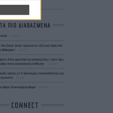
 Bojarski (The Moneymaker)
Σαλομέ
ΤΑ ΠΙΟ ΔΙΑΒΑΣΜΕΝΑ
σεια
01 ΙΟΥΛ
 the Date! Δείτε πρώτοι το «Σεξ και Αίμα στο
 Μίασμα»!
05 ΑΥΓ
άρεντ Λέτο αρνείται τις καταγγελίες: «Δεν έχω
ράξει ποτέ σεξουαλική επίθεση»
30 ΙΟΥΛ
αυτές ταινίες (+ 5 δροσερές επανεκδόσεις) για
Αύγουστο
01 ΑΥΓ
er-Man: Καινούργια Μέρα
30 ΜΑΡ
CONNECT