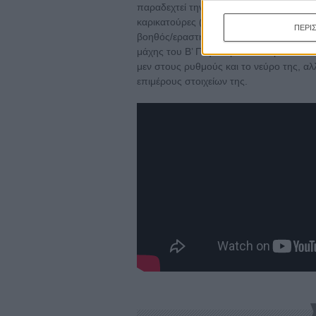
παραδεχτεί την ηλιθιότητα του υποκειμέν
καρικατούρες (ο ημίγυμνος γκάνγκστερ 
ΠΕΡΙ
βοηθός/εραστής του! Οι δραπέτες στρουθ
μάχης του Β’ Παγκοσμίου Πολέμου. Κι έ
μεν στους ρυθμούς και το νεύρο της, α
επιμέρους στοιχείων της.