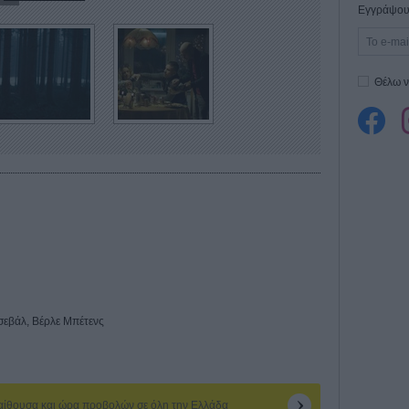
Εγγράψου 
Θέλω ν
σεβάλ, Βέρλε Μπέτενς
 αίθουσα και ώρα προβολών σε όλη την Ελλάδα