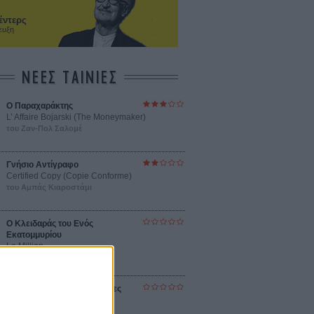
έντερς
ευξη
ΝΕΕΣ ΤΑΙΝΙΕΣ
Ο Παραχαράκτης
L’ Affaire Bojarski (The Moneymaker)
του Ζαν-Πολ Σαλομέ
Γνήσιο Αντίγραφο
Certified Copy (Copie Conforme)
του Αμπάς Κιαροστάμι
Ο Κλειδαράς του Ενός
Εκατομμυρίου
Le Million
του Γκρεγκουάρ Βινιερόν
Αυτό που Ξέρουν οι Γυναίκες
Pour le Plaisir
του Ρεέμ Κερισί