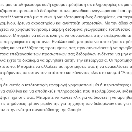
άτες μας αποθηκεύουμε και/ή έχουμε πρόσβαση σε πληροφορίες σε μια
ι να του γνωστοποιήσει τον δεσμό του με την έγκυο
ργαζόμαστε προσωπικά δεδομένα, όπως μοναδικοί αναγνωριστικοί και 
στέλλονται από μια συσκευή για εξατομικευμένες διαφημίσεις και περ
εχομένου, έρευνα ακροατηρίου και ανάπτυξη υπηρεσιών.
Με την άδειά σα
δράση μεταφέρεται από την Αμβέρσα στα δάση των
χεται να χρησιμοποιήσουμε ακριβή δεδομένα γεωγραφικής τοποθεσίας 
Κάιν και Αβελ αναμέτρηση που προανήγγειλε το πρώτο.
ών. Μπορείτε να κάνετε κλικ για να συναινέσετε στην επεξεργασία απ
ρωτικού του αντίζηλου, ο όλο και πιο ψυχωτικός Κένι
ς περιγράφεται παραπάνω. Εναλλακτικά, μπορείτε να αποκτήσετε πρό
καταδίκου του που εδρεύει σε ένα ξέφωτο-
ίες και να αλλάξετε τις προτιμήσεις σας πριν συναινέσετε ή να αρνηθεί
τον ανήσυχο Ντέιβ.
Οι Αρμονί
ποια επεξεργασία των προσωπικών σας δεδομένων ενδέχεται να μην απ
Werckmei
Μπέλα Τα
λά έχετε το δικαίωμα να αρνηθείτε αυτήν την επεξεργασία. Οι προτιμήσ
αρτιά. Καθότι η πορεία από κει μέχρι την εκτέλεση δεν
ιστότοπο. Μπορείτε να αλλάξετε τις προτιμήσεις σας ή να ανακαλέσετε
ν που υπαγορεύει η στείρα σινεφιλία του Προντ, και
Μια Θέση 
στρέφοντας σε αυτόν τον ιστότοπο και κάνοντας κλικ στο κουμπί "Απ
ς που ζουν στα άκρα. Για την ακρίβεια, κανένα παιχνίδι,
A Place in
ς.
έ, τα οποία μένουν στη θέση τους ακούνητα,
Τζορτζ Στί
 ότι αυτός ο ιστότοπος/η εφαρμογή χρησιμοποιεί μία ή περισσότερες 
ννησαν και τα σχήματα που υπηρετούν, απλά και μόνο
Οδύσσεια
ι να συλλέγει και να αποθηκεύει πληροφορίες που περιλαμβάνουν, ενδεικ
 προδιαγραμμένη κορύφωση.
The Odys
ης ή χρήσης σας. Μπορείτε να κάνετε κλικ για να δώσετε ή να αρνηθε
Κρίστοφε
 τις σημάνσεις τρίτων μερών της για τη χρήση των δεδομένων σας για
, η αμφιθυμία. Να πάρει το υλικό του στα σοβαρά, ή
Ψηλά Τακ
άτω στην ενότητα συγκατάθεσης της Google.
ειρωνεία; Ομως για κανένα από τα δύο δε φαίνεται να
Tacones l
καταφέρνει να εκτοξευθεί ούτε προς το μέρος της
Πέδρο Αλ
υ Τζέιμς Γκρέι, όπου οι τόνοι και οι υπαινιγμοί ορίζουν
ο της μαύρης κωμωδίας αλά Κοέν, έτσι που αρνείται να
Ο Παραχα