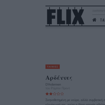
summer
ΤΑ
ΤΑΙΝΙΕΣ
Αρδέννες
D'Ardennen
του Ρόμπιν Προντ
Σκηνοθετημένη με νεύρο, αλλά συμβατική σ
κλιμάκωσή της, τούτη η βίαιη ιστορία αδελφ