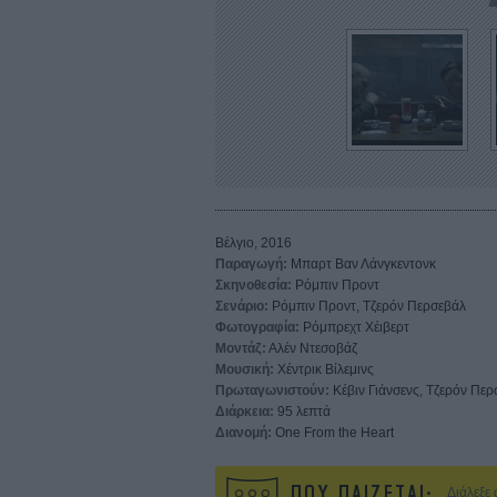
Βέλγιο, 2016
Παραγωγή:
Μπαρτ Βαν Λάνγκεντονκ
Σκηνοθεσία:
Ρόμπιν Προντ
Σενάριο:
Ρόμπιν Προντ, Τζερόν Περσεβάλ
Φωτογραφία:
Ρόμπρεχτ Χέιβερτ
Μοντάζ:
Αλέν Ντεσοβάζ
Μουσική:
Χέντρικ Βίλεμινς
Πρωταγωνιστούν:
Κέβιν Γιάνσενς, Τζερόν Περ
Διάρκεια:
95 λεπτά
Διανομή:
One From the Heart
ΠΟΥ ΠΑΙΖΕΤΑΙ;
Διάλεξε