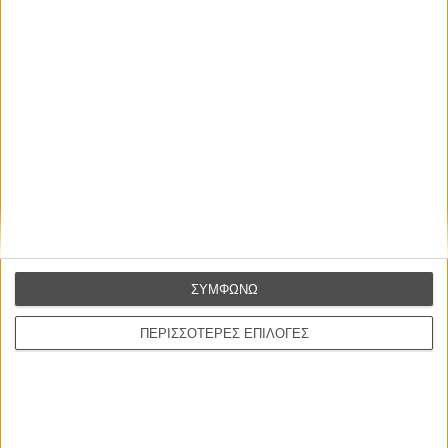
Διάρκεια:
110 λεπτά
Διανομή:
UIP
ΠΟΥ ΠΑΙΖΕΤΑΙ;
ΜΗ ΧΑΣΕΤΕ
ΣΥΜΦΩΝΩ
ΠΕΡΙΣΣΟΤΕΡΕΣ ΕΠΙΛΟΓΕΣ