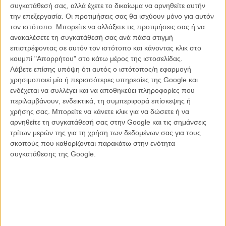
Street» που τόσο πολύ προσπαθεί να μιμηθεί, εκμεταλλευόμενη και
συγκατάθεσή σας, αλλά έχετε το δικαίωμα να αρνηθείτε αυτήν
την καλτίλα της σειράς στην οποία βασίζεται, καταλήγει ως ίσως η
την επεξεργασία. Οι προτιμήσεις σας θα ισχύουν μόνο για αυτόν
πιο επώδυνη κινηματογραφική εμπειρία του φετινού καλοκαιριού.
τον ιστότοπο. Μπορείτε να αλλάξετε τις προτιμήσεις σας ή να
ανακαλέσετε τη συγκατάθεσή σας ανά πάσα στιγμή
Από την πρώτη σκηνή κιόλας, καθώς ο Ντουέιν – The Rock –
επιστρέφοντας σε αυτόν τον ιστότοπο και κάνοντας κλικ στο
Τζόνσον βγαίνει στην στεριά, έχοντας μόλις σώσει κάποιον από
κουμπί "Απορρήτου" στο κάτω μέρος της ιστοσελίδας.
πνιγμό, με τον τίτλο της ταινίας να βγαίνει από την θάλασσα πίσω
Λάβετε επίσης υπόψη ότι αυτός ο ιστότοπος/η εφαρμογή
του και δελφίνια να κάνουν κωλοτούμπες στο νερό (δεν κάνουμε
χρησιμοποιεί μία ή περισσότερες υπηρεσίες της Google και
πλάκα!), καταλαβαίνεις αμέσως πως πρόκειται να δεις μια over the
ενδέχεται να συλλέγει και να αποθηκεύει πληροφορίες που
top περιπέτεια γεμάτη με δόσεις απέραντης καφρίλας. Ναι, η ταινία
περιλαμβάνουν, ενδεικτικά, τη συμπεριφορά επίσκεψης ή
πότε δεν παίρνει τον εαυτό της στα σοβαρά, αυτό έλειπε άλλωστε,
χρήσης σας. Μπορείτε να κάνετε κλικ για να δώσετε ή να
και ο αυτοσαρκασμός της μερικές φορές είναι ίσως το μοναδικό
αρνηθείτε τη συγκατάθεσή σας στην Google και τις σημάνσεις
πράγμα που μπορεί να προκαλέσει ένα κάποιο μειδίαμα (έστω κι αν
τρίτων μερών της για τη χρήση των δεδομένων σας για τους
αυτό μοιάζει να είναι προπομπός κάποιου εγκεφαλικού επεισοδίου).
σκοπούς που καθορίζονται παρακάτω στην ενότητα
συγκατάθεσης της Google.
Ακόμα κι έτσι όμως, τίποτα δεν μπορεί να την σώσει από το βέβαιο
πνιγμό της. Ως κωμωδία το μόνο που καταφέρνει είναι να
προσκολληθεί σε ένα ανώριμο εφηβικό χιούμορ γεμάτο καφρίλες,
χοντράδες και σεξιστικά σχόλια, αγγίζοντας τα όρια της ομοφοβίας.
Τα αστεία για τα πέη και τα βυζιά βρίσκονται κυριολεκτικά σε κάθε
της σκηνή, σε τέτοιο βαθμό μάλιστα που αν αργήσουν να τα