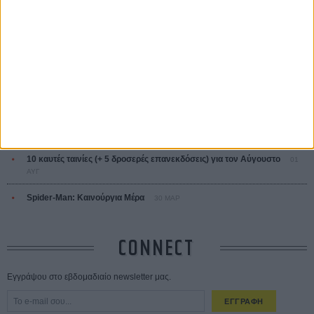
ΤΑ ΠΙΟ
ΔΙΑΒΑΣΜΕΝΑ
Οδύσσεια
01 ΙΟΥΛ
Save the Date! Δείτε πρώτοι το «Σεξ και Αίμα στο Καμπ Μίασμα»!
05
ΑΥΓ
Ο Τζάρεντ Λέτο αρνείται τις καταγγελίες: «Δεν έχω διαπράξει ποτέ
σεξουαλική επίθεση»
30 ΙΟΥΛ
10 καυτές ταινίες (+ 5 δροσερές επανεκδόσεις) για τον Αύγουστο
01
ΑΥΓ
Spider-Man: Καινούργια Μέρα
30 ΜΑΡ
CONNECT
Εγγράψου στο εβδομαδιαίο newsletter μας.
ΕΓΓΡΑΦΗ