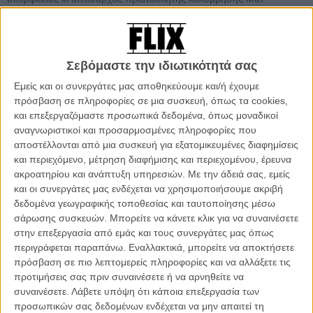
Μπρόντι. Η μεταξύ τους σύγκρουση είναι επεισοδιακή, αλλά τελικά
καλούνται να συνεργαστούν στενά προκειμένου να ξεσκεπάσουν
μια εγκληματική οργάνωση που διακινεί ναρκωτικά και σπέρνει
πτώματα, απειλώντας το μέλλον της παραλίας τους.
Σεβόμαστε την ιδιωτικότητά σας
Εμείς και οι συνεργάτες μας αποθηκεύουμε και/ή έχουμε
Oταν η τηλεοπτική σειρά «Baywatch» άρχισε να προβάλλεται στις
πρόσβαση σε πληροφορίες σε μια συσκευή, όπως τα cookies,
τηλεοράσεις μας στις αρχές της δεκαετίας του ’90, ήταν ήδη μια
και επεξεργαζόμαστε προσωπικά δεδομένα, όπως μοναδικοί
τεράστια επιτυχία. Αλλά ας το παραδεχτούμε. Η σειρά δεν ήταν
αναγνωριστικοί και προσαρμοσμένες πληροφορίες που
καθόλου καλή και το μόνο που κατάφερνε να της δώσει νόημα, και
αποστέλλονται από μια συσκευή για εξατομικευμένες διαφημίσεις
πάνω από όλα τηλεθέαση, όλα αυτά τα 11 χρόνια προβολής της
και περιεχόμενο, μέτρηση διαφήμισης και περιεχομένου, έρευνα
ήταν τα καλλίγραμμα, ηλιοκαμένα, ιδρωμένα κορμιά των
ακροατηρίου και ανάπτυξη υπηρεσιών.
Με την άδειά σας, εμείς
ναυαγοσωστών να τρέχουν σε slow-mo στις παραλίες. Κανείς δεν
και οι συνεργάτες μας ενδέχεται να χρησιμοποιήσουμε ακριβή
την έβλεπε για το σενάριό της και τους ενδιαφέροντες χαρακτήρες
δεδομένα γεωγραφικής τοποθεσίας και ταυτοποίησης μέσω
της.
σάρωσης συσκευών. Μπορείτε να κάνετε κλικ για να συναινέσετε
Με τις τόσες κινηματογραφικές αναβιώσεις παλιών επιτυχημένων
στην επεξεργασία από εμάς και τους συνεργάτες μας όπως
τηλεοπτικών σειρών, να κάνουν την εμφάνιση τους κάθε καλοκαίρι
περιγράφεται παραπάνω. Εναλλακτικά, μπορείτε να αποκτήσετε
στις αίθουσες, ήταν απλά ζήτημα χρόνου για να δούμε το
πρόσβαση σε πιο λεπτομερείς πληροφορίες και να αλλάξετε τις
«Baywatch» να μοστράρει τους τέλεια σμιλεμένους κοιλιακούς του
προτιμήσεις σας πριν συναινέσετε ή να αρνηθείτε να
στις οθόνες μας. Κι ενώ θα μπορούσε να είναι μια ευχάριστη,
συναινέσετε.
Λάβετε υπόψη ότι κάποια επεξεργασία των
απενοχοποιημένη, καλοκαιρινή περιπέτεια, όπως τα «21/22 Jump
προσωπικών σας δεδομένων ενδέχεται να μην απαιτεί τη