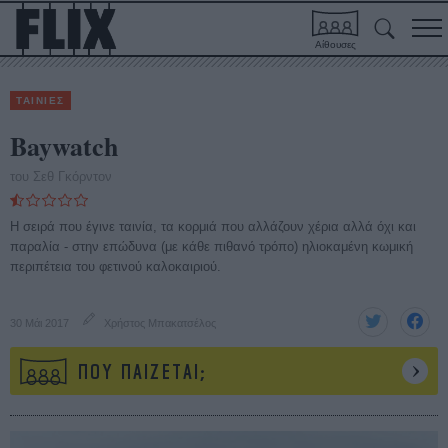
Αίθουσες
ΤΑΙΝΙΕΣ
Baywatch
του Σεθ Γκόρντον
H σειρά που έγινε ταινία, τα κορμιά που αλλάζουν χέρια αλλά όχι και
παραλία - στην επώδυνα (με κάθε πιθανό τρόπο) ηλιοκαμένη κωμική
περιπέτεια του φετινού καλοκαιριού.
30 Μάι 2017
Χρήστος Μπακατσέλος
ΠΟΥ ΠΑΙΖΕΤΑΙ;