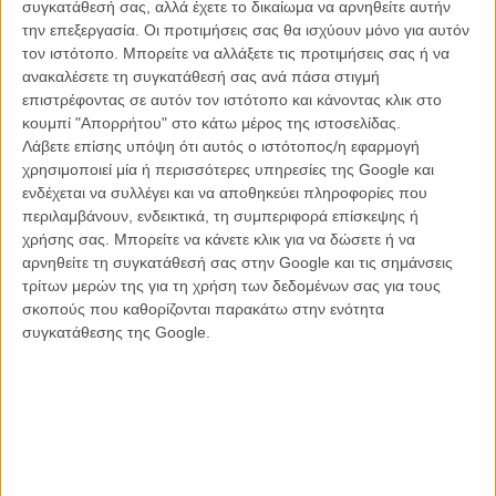
συγκατάθεσή σας, αλλά έχετε το δικαίωμα να αρνηθείτε αυτήν
«μικρού μήκους» ορίζει κάτι άλλο κατά τη γνώμη σας; Και
την επεξεργασία. Οι προτιμήσεις σας θα ισχύουν μόνο για αυτόν
γιατί ναι ή όχι
;
τον ιστότοπο. Μπορείτε να αλλάξετε τις προτιμήσεις σας ή να
ανακαλέσετε τη συγκατάθεσή σας ανά πάσα στιγμή
Δεν νομίζω ότι ορίζει κάτι άλλο πέρα από τη διάρκεια. Ολες οι ταινίες
επιστρέφοντας σε αυτόν τον ιστότοπο και κάνοντας κλικ στο
απαιτούν το ίδιο ταλέντο, την ίδια δουλειά και το ίδιο πάθος. Απλώς
κουμπί "Απορρήτου" στο κάτω μέρος της ιστοσελίδας.
κάποιες χρειάζονται περισσότερο και κάποιες λιγότερο χρόνο για να
Λάβετε επίσης υπόψη ότι αυτός ο ιστότοπος/η εφαρμογή
πουν αυτό που θέλουν.
χρησιμοποιεί μία ή περισσότερες υπηρεσίες της Google και
ενδέχεται να συλλέγει και να αποθηκεύει πληροφορίες που
Πώς είναι να κάνεις σινεμά σε μια χώρα που από την μια
περιλαμβάνουν, ενδεικτικά, τη συμπεριφορά επίσκεψης ή
βρίσκεται σε κρίση κι από την άλλη ο κινηματογράφος της
χρήσης σας. Μπορείτε να κάνετε κλικ για να δώσετε ή να
κεντρίζει το διεθνές ενδιαφέρον
;
αρνηθείτε τη συγκατάθεσή σας στην Google και τις σημάνσεις
τρίτων μερών της για τη χρήση των δεδομένων σας για τους
Είναι δύσκολο. Πάντα ήταν, πολύ περισσότερο τώρα που δεν
σκοπούς που καθορίζονται παρακάτω στην ενότητα
έχουμε μαντήλι να κλάψουμε. Σε ό,τι αφορά το διεθνές ενδιαφέρον,
συγκατάθεσης της Google.
σίγουρα έχουν γίνει κάποια βήματα στον τομέα της προώθησης. Ή
μπορεί πράγματι να γίνονται καλύτερες -σύμφωνα με κάποιους-
ταινίες, ή πάλι μπορεί να έχουμε αφομοιώσει πλήρως τις αισθητικές
γραμμές του διεθνούς κινηματογράφου, ή μπορεί απλώς να μας
λυπούνται.
...και μία επιπλέον