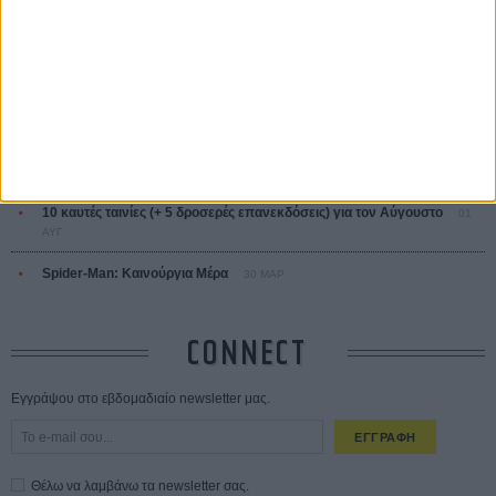
ΔΙΑΒΑΣΜΕΝΑ
Οδύσσεια
01 ΙΟΥΛ
Save the Date! Δείτε πρώτοι το «Σεξ και Αίμα στο Καμπ Μίασμα»!
05
ΑΥΓ
Ο Τζάρεντ Λέτο αρνείται τις καταγγελίες: «Δεν έχω διαπράξει ποτέ
σεξουαλική επίθεση»
30 ΙΟΥΛ
10 καυτές ταινίες (+ 5 δροσερές επανεκδόσεις) για τον Αύγουστο
01
ΑΥΓ
Spider-Man: Καινούργια Μέρα
30 ΜΑΡ
CONNECT
Εγγράψου στο εβδομαδιαίο newsletter μας.
ΕΓΓΡΑΦΗ
Θέλω να λαμβάνω τα newsletter σας.