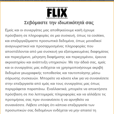
Γεννήθηκε το 1972 στο Ηράκλειο Κρήτης. Σπούδασε υποκριτική
στη Δραματική Σχολή του Ωδείου Αθηνών και δραματολογία στην
ίδια σχολή στο τμήμα του MFC. Το «Family Thrill» (2012, διάρκειας
15’, παραγωγή Ε.Κ.Κ.), είναι η τρίτη μικρού μήκους ταινία του, μετά
Σεβόμαστε την ιδιωτικότητά σας
τα «Σούρουπο» (2008) και «Ζαλόρα» (2006).
Εμείς και οι συνεργάτες μας αποθηκεύουμε και/ή έχουμε
Τέσσερις ερωτήσεις για το «Family Thrill»
πρόσβαση σε πληροφορίες σε μια συσκευή, όπως τα cookies,
και επεξεργαζόμαστε προσωπικά δεδομένα, όπως μοναδικοί
Ποια ήταν η αφορμή ή η σκέψη που σας οδήγησε να κάνετε
αναγνωριστικοί και προσαρμοσμένες πληροφορίες που
την ταινία
;
αποστέλλονται από μια συσκευή για εξατομικευμένες διαφημίσεις
και περιεχόμενο, μέτρηση διαφήμισης και περιεχομένου, έρευνα
Η παρατήρηση μιας στιγμής απ’ αυτές που όλοι μας έχουμε, όπου
ακροατηρίου και ανάπτυξη υπηρεσιών.
Με την άδειά σας, εμείς
συμμετέχουμε σε μια κουβέντα, αλλά και όχι, είμαστε παρόντες,
και οι συνεργάτες μας ενδέχεται να χρησιμοποιήσουμε ακριβή
αλλά και απόντες, πατάμε την ίδια στιγμή στην πραγματικότητα των
δεδομένα γεωγραφικής τοποθεσίας και ταυτοποίησης μέσω
άλλων και στη δική μας.
σάρωσης συσκευών. Μπορείτε να κάνετε κλικ για να συναινέσετε
στην επεξεργασία από εμάς και τους συνεργάτες μας όπως
Πώς θα περιγράφατε το φιλμ σε κάποιον που θα σας ρωτούσε
περιγράφεται παραπάνω. Εναλλακτικά, μπορείτε να αποκτήσετε
«τι είναι η ταινία σου;»
πρόσβαση σε πιο λεπτομερείς πληροφορίες και να αλλάξετε τις
προτιμήσεις σας πριν συναινέσετε ή να αρνηθείτε να
Είναι μια σχετικά πραγματική ταινία.
συναινέσετε.
Λάβετε υπόψη ότι κάποια επεξεργασία των
προσωπικών σας δεδομένων ενδέχεται να μην απαιτεί τη
Εκτός από τη χρονική διάρκεια ενός φιλμ, ο προσδιορισμός