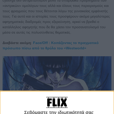
cyborgs δεν αντιμετωπίζουν μόνο τα υπαρξιακά προβλήματα των
«αντρικών» ομολόγων τους αλλά και όλους τους περιορισμούς και
τους φραγμούς που τους θέτονται λόγω της γυναικείας εμφάνισής
τους. Για αυτό και οι ιστορίες τους προσφέρουν ακόμα μεγαλύτερες
αφηγηματικές διαδρομές προς εξερεύνηση, αρκεί να βρεθεί ο
κατάλληλος αφηγητής που δε θα χάσει τον προσανατολισμό του
μέσα σε αυτές τις πολυσύνθετες θεματικές.
Διαβάστε ακόμη
:
Face/Off : Κοιτάζοντας το πραγματικό
πρόσωπο πίσω από το θρύλο του «Westworld»
Σεβόμαστε την ιδιωτικότητά σας