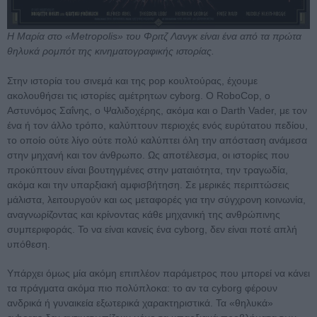
Η Μαρία στο «Metropolis» του Φριτζ Λανγκ είναι ένα από τα πρώτα
θηλυκά ρομπότ της κινηματογραφικής ιστορίας.
Στην ιστορία του σινεμά και της pop κουλτούρας, έχουμε
ακολουθήσει τις ιστορίες αμέτρητων cyborg. Ο RoboCop, ο
Αστυνόμος Σαΐνης, ο Ψαλιδοχέρης, ακόμα και ο Darth Vader, με τον
ένα ή τον άλλο τρόπο, καλύπτουν περιοχές ενός ευρύτατου πεδίου,
το οποίο ούτε λίγο ούτε πολύ καλύπτει όλη την απόσταση ανάμεσα
στην μηχανή και τον άνθρωπο. Ως αποτέλεσμα, οι ιστορίες που
προκύπτουν είναι βουτηγμένες στην ματαιότητα, την τραγωδία,
ακόμα και την υπαρξιακή αμφισβήτηση. Σε μερικές περιπτώσεις
μάλιστα, λειτουργούν και ως μεταφορές για την σύγχρονη κοινωνία,
αναγνωρίζοντας και κρίνοντας κάθε μηχανική της ανθρώπινης
συμπεριφοράς. Το να είναι κανείς ένα cyborg, δεν είναι ποτέ απλή
υπόθεση.
Υπάρχει όμως μία ακόμη επιπλέον παράμετρος που μπορεί να κάνει
τα πράγματα ακόμα πιο πολύπλοκα: το αν τα cyborg φέρουν
ανδρικά ή γυναικεία εξωτερικά χαρακτηριστικά. Τα «θηλυκά»