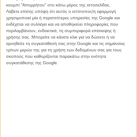
Το live action «
Φάντασμα στο Κέλυφος
» δεν απογοητεύει ακριβώς
κουμπί "Απορρήτου" στο κάτω μέρος της ιστοσελίδας.
αλλά ούτε και ενθουσιάζει. Από την μια πλευρά, η εικονογραφία του
Λάβετε επίσης υπόψη ότι αυτός ο ιστότοπος/η εφαρμογή
είναι μια χαρά (Το «Blade Runner» συναντά το «Matrix», το οποίο
χρησιμοποιεί μία ή περισσότερες υπηρεσίες της Google και
έτσι κι αλλιώς δανείστηκε πάρα πολλά από το αρχικό «Ghost In The
ενδέχεται να συλλέγει και να αποθηκεύει πληροφορίες που
Shell»), η αναπαράσταση εμβληματικών σκηνών του anime,
περιλαμβάνουν, ενδεικτικά, τη συμπεριφορά επίσκεψης ή
επίσης, η μουσική του Κλιντ Μανσέλ ουσιαστικά remixάρει με
χρήσης σας. Μπορείτε να κάνετε κλικ για να δώσετε ή να
επιτυχία το αρχικό score και η Σκάρλετ Τζοχάνσον μετουσιώνεται
αρνηθείτε τη συγκατάθεσή σας στην Google και τις σημάνσεις
πλήρως πια στην ηρωίδα δράσης που έχει τελειοποιήσει ανά τα
τρίτων μερών της για τη χρήση των δεδομένων σας για τους
χρόνια. Από την άλλη, όμως, η υπεραπλούστευση του σεναρίου
σκοπούς που καθορίζονται παρακάτω στην ενότητα
(και το γεγονός ότι γεμίζει άτσαλα τις ηθελημένες τρύπες του φιλμ
συγκατάθεσης της Google.
του Μαμόρου Όσιι) χτυπάει άσχημα, οι περισσότεροι χαρακτήρες
παραμένουν μέχρι το τέλος ανεκμετάλλευτοι και υπάρχει μια διαρκής
αίσθηση ότι το φιλμ επιλέγει πάντα την εύκολη λύση,
προσπαθώντας να σερβίρει την πολυπλοκότητα του αρχικού υλικού
σε ένα διαφορετικών (και λιγότερο υπαρξιακών) ανησυχιών κοινό.
Διαβάστε ακόμη
:
Ετσι έγινε cyborg η Σκάρλετ Τζοχάνσον στο
«Φάντασμα στο Κέλυφος»