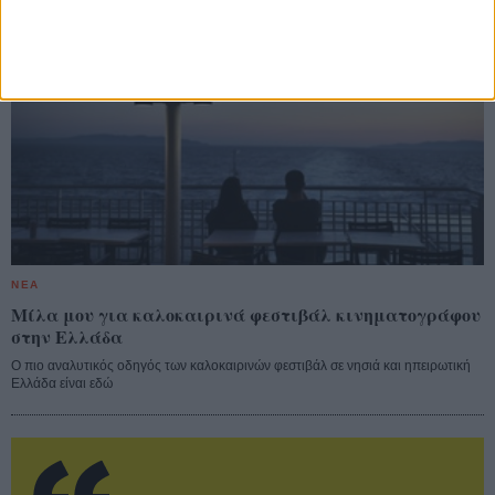
ΝΕΑ
Μίλα μου για καλοκαιρινά φεστιβάλ κινηματογράφου
στην Ελλάδα
Ο πιο αναλυτικός οδηγός των καλοκαιρινών φεστιβάλ σε νησιά και ηπειρωτική
Ελλάδα είναι εδώ