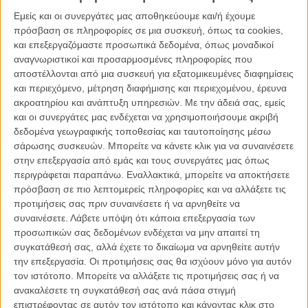
Η Μοτόκο Κουσανάγκι του πρωτότυπου «Ghost in the Shell»
Εμείς και οι συνεργάτες μας αποθηκεύουμε και/ή έχουμε
πρόσβαση σε πληροφορίες σε μια συσκευή, όπως τα cookies,
Η Ταγματάρχης του πρωτότυπου «Ghost in the Shell» του
και επεξεργαζόμαστε προσωπικά δεδομένα, όπως μοναδικοί
Μαμόρου Όσιι αποτελεί ίσως το πιο αρχετυπικό θηλυκό cyborg της
αναγνωριστικοί και προσαρμοσμένες πληροφορίες που
pop κουλτούρας, το οποίο έρχεται αντιμέτωπο με την υπαρξιακή
αποστέλλονται από μια συσκευή για εξατομικευμένες διαφημίσεις
αμφισβήτηση όταν ένας απρόσωπος χάκερ προσβάλει το
και περιεχόμενο, μέτρηση διαφήμισης και περιεχομένου, έρευνα
συλλογικό, νοητικό δίκτυο μιας φουτουριστικής κοινωνίας. Ως ταινία,
ακροατηρίου και ανάπτυξη υπηρεσιών.
Με την άδειά σας, εμείς
είναι εντυπωσιακό το πόσο το «Ghost in the Shell» δεν ακολουθεί
και οι συνεργάτες μας ενδέχεται να χρησιμοποιήσουμε ακριβή
τους κανόνες: εκεί που περιμένεις αφόρητο exposition, σε βουτάει
δεδομένα γεωγραφικής τοποθεσίας και ταυτοποίησης μέσω
απευθείας στη δράση, εκεί που περιμένεις μια εντυπωσιακή μάχη,
σάρωσης συσκευών. Μπορείτε να κάνετε κλικ για να συναινέσετε
λαμβάνεις έναν διάλογο σχετικά με την ιδέα της «ταυτότητας», εκεί
στην επεξεργασία από εμάς και τους συνεργάτες μας όπως
που θεωρείς ότι όλα οδηγούν σε ένα μεγάλο μπαμ, τα πάντα
περιγράφεται παραπάνω. Εναλλακτικά, μπορείτε να αποκτήσετε
ανάγονται σε μια εγκεφαλική μάχη που δεν βλέπεις. Βασικά, κατά
πρόσβαση σε πιο λεπτομερείς πληροφορίες και να αλλάξετε τις
κάποιον τρόπο, το φιλμ δε σου δείχνει καν την ιστορία του, απλά
προτιμήσεις σας πριν συναινέσετε ή να αρνηθείτε να
την αφήνει να εννοηθεί όσο οι χαρακτήρες του εξερευνούν το τι
συναινέσετε.
Λάβετε υπόψη ότι κάποια επεξεργασία των
ακριβώς είναι οι ίδιοι και πώς σχετίζονται με την κεντρική, ασαφή
προσωπικών σας δεδομένων ενδέχεται να μην απαιτεί τη
εικόνα. Και όλα αυτά, χωρίς ποτέ να παύει να παρουσιάζει οπτικά
συγκατάθεσή σας, αλλά έχετε το δικαίωμα να αρνηθείτε αυτήν
μεγαλειώδεις σκηνές. Απλά γνωρίζει ότι η ουσιαστική μάχη
την επεξεργασία. Οι προτιμήσεις σας θα ισχύουν μόνο για αυτόν
πραγματοποιείται κυριολεκτικά μέσα στο μυαλό της ηρωίδας της
τον ιστότοπο. Μπορείτε να αλλάξετε τις προτιμήσεις σας ή να
ταινίας.
ανακαλέσετε τη συγκατάθεσή σας ανά πάσα στιγμή
επιστρέφοντας σε αυτόν τον ιστότοπο και κάνοντας κλικ στο