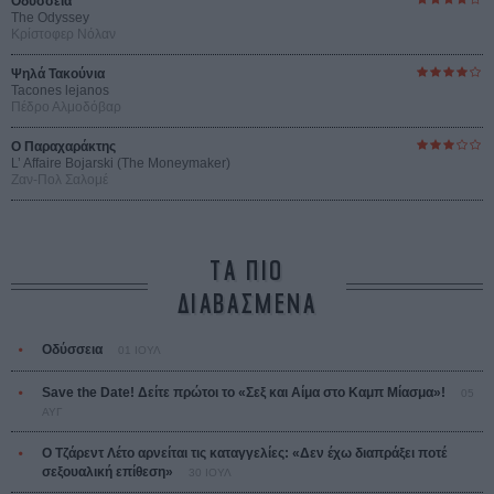
Οδύσσεια
The Odyssey
Κρίστοφερ Νόλαν
Ψηλά Τακούνια
Tacones lejanos
Πέδρο Αλμοδόβαρ
Ο Παραχαράκτης
L’ Affaire Bojarski (The Moneymaker)
Ζαν-Πολ Σαλομέ
ΤΑ ΠΙΟ
ΔΙΑΒΑΣΜΕΝΑ
Οδύσσεια
01 ΙΟΥΛ
Save the Date! Δείτε πρώτοι το «Σεξ και Αίμα στο Καμπ Μίασμα»!
05
ΑΥΓ
Ο Τζάρεντ Λέτο αρνείται τις καταγγελίες: «Δεν έχω διαπράξει ποτέ
σεξουαλική επίθεση»
30 ΙΟΥΛ