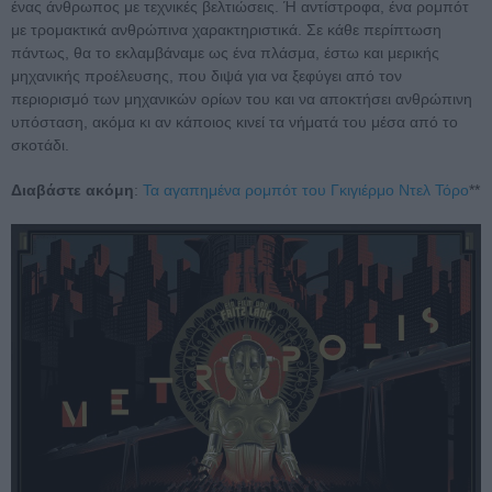
ένας άνθρωπος με τεχνικές βελτιώσεις. Ή αντίστροφα, ένα ρομπότ
με τρομακτικά ανθρώπινα χαρακτηριστικά. Σε κάθε περίπτωση
πάντως, θα το εκλαμβάναμε ως ένα πλάσμα, έστω και μερικής
μηχανικής προέλευσης, που διψά για να ξεφύγει από τον
περιορισμό των μηχανικών ορίων του και να αποκτήσει ανθρώπινη
υπόσταση, ακόμα κι αν κάποιος κινεί τα νήματά του μέσα από το
σκοτάδι.
Διαβάστε ακόμη
:
Τα αγαπημένα ρομπότ του Γκιγιέρμο Ντελ Τόρο
**