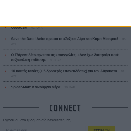
ΤΑ ΠΙΟ
ΔΙΑΒΑΣΜΕΝΑ
Οδύσσεια
01 ΙΟΥΛ
Save the Date! Δείτε πρώτοι το «Σεξ και Αίμα στο Καμπ Μίασμα»!
05
ΑΥΓ
Ο Τζάρεντ Λέτο αρνείται τις καταγγελίες: «Δεν έχω διαπράξει ποτέ
σεξουαλική επίθεση»
30 ΙΟΥΛ
10 καυτές ταινίες (+ 5 δροσερές επανεκδόσεις) για τον Αύγουστο
01
ΑΥΓ
Spider-Man: Καινούργια Μέρα
30 ΜΑΡ
CONNECT
Εγγράψου στο εβδομαδιαίο newsletter μας.
ΕΓΓΡΑΦΗ