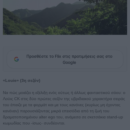
Προσθέστε το Flix στις προτιμήσεις σας στο
Google
«Louie» (3η σεζόν)
Να πώς μοιάζει η εξέλιξη ενός ούτως ή άλλως φανταστικού σόου: ο
Λούις CK στις δύο πρώτες σεζόν της υβριδιακού χαρακτήρα σειράς
του έπαιζε με τα φορμάτ και με τους κανόνες (κυρίως μη έχοντας
κανέναν) παρουσιάζοντας μικρά επεισόδια από τη ζωή του
δραματοποιημένου alter ego του, ανάμεσα σε σκετσάκια stand-up
κωμωδίας που -ίσως- συνδέονται.