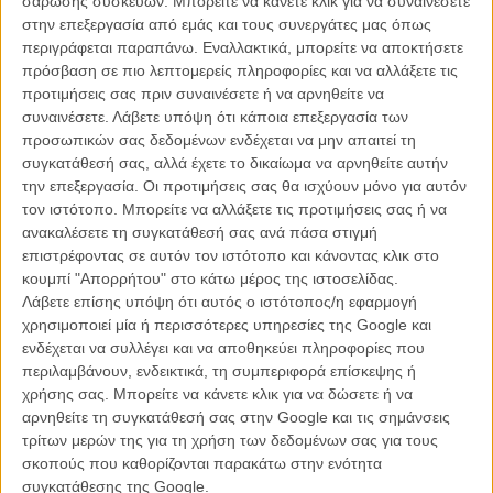
σάρωσης συσκευών. Μπορείτε να κάνετε κλικ για να συναινέσετε
στην επεξεργασία από εμάς και τους συνεργάτες μας όπως
περιγράφεται παραπάνω. Εναλλακτικά, μπορείτε να αποκτήσετε
πρόσβαση σε πιο λεπτομερείς πληροφορίες και να αλλάξετε τις
προτιμήσεις σας πριν συναινέσετε ή να αρνηθείτε να
συναινέσετε.
Λάβετε υπόψη ότι κάποια επεξεργασία των
προσωπικών σας δεδομένων ενδέχεται να μην απαιτεί τη
συγκατάθεσή σας, αλλά έχετε το δικαίωμα να αρνηθείτε αυτήν
την επεξεργασία. Οι προτιμήσεις σας θα ισχύουν μόνο για αυτόν
τον ιστότοπο. Μπορείτε να αλλάξετε τις προτιμήσεις σας ή να
ανακαλέσετε τη συγκατάθεσή σας ανά πάσα στιγμή
επιστρέφοντας σε αυτόν τον ιστότοπο και κάνοντας κλικ στο
κουμπί "Απορρήτου" στο κάτω μέρος της ιστοσελίδας.
Λάβετε επίσης υπόψη ότι αυτός ο ιστότοπος/η εφαρμογή
Όμως φέτος πήγε ακόμα πιο μακριά. Υπάρχει αληθινή τέχνη σε
χρησιμοποιεί μία ή περισσότερες υπηρεσίες της Google και
κάποιες από τις στιγμές της σειράς, στον τρόπο που η κάμερα
ενδέχεται να συλλέγει και να αποθηκεύει πληροφορίες που
μεγαλώνει ανεπαίσθητα την Πάρκερ Πόουζι στην κορυφή της Νέας
περιλαμβάνουν, ενδεικτικά, τη συμπεριφορά επίσκεψης ή
Υόρκης, στη γεφύρωση της απόστασης ρεαλισμού και
χρήσης σας. Μπορείτε να κάνετε κλικ για να δώσετε ή να
σουρεαλισμού, στο πώς αποδίδονται οπτικά και ηχητικά οι στιγμές
αρνηθείτε τη συγκατάθεσή σας στην Google και τις σημάνσεις
που θες να ανοίξει η γη και να σε καταπιεί ή που νιώθεις το έδαφος
τρίτων μερών της για τη χρήση των δεδομένων σας για τους
να χάνεται κάτω από τα πόδια σου.
σκοπούς που καθορίζονται παρακάτω στην ενότητα
συγκατάθεσης της Google.
Στην 3η σεζόν ο Λούις αποδόμησε την -ανάγκη μας για τη