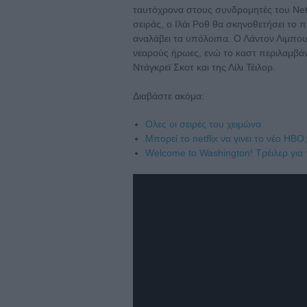
ταυτόχρονα στους συνδρομητές του Netfl
σειράς, ο Ιλάι Ροθ θα σκηνοθετήσει το 
αναλάβει τα υπόλοιπα. Ο Λάντον Λιμπο
νεαρούς ήρωες, ενώ το καστ περιλαμβάν
Ντάγκρεϊ Σκοτ και της Λίλι Τέιλορ.
Διαβάστε ακόμα:
Ολες οι σειρές του χειμώνα
Μπορεί το netflix να γινει το νέο ΗΒΟ;
Welcome to Washington! Τρέιλερ για 