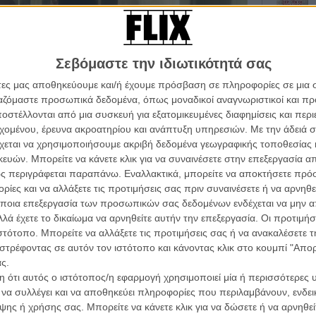
Σεβόμαστε την ιδιωτικότητά σας
άτες μας αποθηκεύουμε και/ή έχουμε πρόσβαση σε πληροφορίες σε μια
ργαζόμαστε προσωπικά δεδομένα, όπως μοναδικοί αναγνωριστικοί και 
στέλλονται από μια συσκευή για εξατομικευμένες διαφημίσεις και περ
Οι Αρμονί
εχομένου, έρευνα ακροατηρίου και ανάπτυξη υπηρεσιών.
Με την άδειά σα
Werckmei
Μπέλα Τα
χεται να χρησιμοποιήσουμε ακριβή δεδομένα γεωγραφικής τοποθεσίας 
ών. Μπορείτε να κάνετε κλικ για να συναινέσετε στην επεξεργασία απ
O Ταξιτζή
ς περιγράφεται παραπάνω. Εναλλακτικά, μπορείτε να αποκτήσετε πρό
Taxi Drive
ίες και να αλλάξετε τις προτιμήσεις σας πριν συναινέσετε ή να αρνηθεί
Μάρτιν Σκ
ε να δείτε, τότε μάλλον το «Hemlock Grove» δεν είναι η
ποια επεξεργασία των προσωπικών σας δεδομένων ενδέχεται να μην απ
Μια Θέση 
ία δυο εφήβων, ενός νεαρού τσιγγάνου που είναι
λά έχετε το δικαίωμα να αρνηθείτε αυτήν την επεξεργασία. Οι προτιμήσ
A Place in
όμου στην μικρή πόλη του Χέμλοκ Γκρόουβ, που
ιστότοπο. Μπορείτε να αλλάξετε τις προτιμήσεις σας ή να ανακαλέσετε
Τζορτζ Στί
αιο φόνο ενός κοριτσιού. Προκειμένου να αποδείξουν την
στρέφοντας σε αυτόν τον ιστότοπο και κάνοντας κλικ στο κουμπί "Απ
οι ίδιοι τον δολοφόνο της, αποκαλύπτοντας στην
Οδύσσεια
ς.
The Odys
πόλης.
 ότι αυτός ο ιστότοπος/η εφαρμογή χρησιμοποιεί μία ή περισσότερες 
Κρίστοφε
ι να συλλέγει και να αποθηκεύει πληροφορίες που περιλαμβάνουν, ενδεικ
 του Ιλάι Ροθ τοποθετεί σχεδόν αυτόματα τη σειρά σε
ης ή χρήσης σας. Μπορείτε να κάνετε κλικ για να δώσετε ή να αρνηθε
Ψηλά Τακ