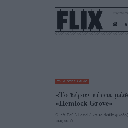
summer
ΤΑ
TV & STREAMING
«Το τέρας είναι μέσ
«Hemlock Grove»
O Ιλάι Ροθ («Hostel») και το Netflix φιλοδ
τους σειρά.