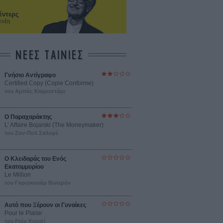
έντερς
ευξη
ΝΕΕΣ ΤΑΙΝΙΕΣ
Γνήσιο Αντίγραφο
Certified Copy (Copie Conforme)
του Αμπάς Κιαροστάμι
Ο Παραχαράκτης
L’ Affaire Bojarski (The Moneymaker)
του Ζαν-Πολ Σαλομέ
Ο Κλειδαράς του Ενός
Εκατομμυρίου
Le Million
του Γκρεγκουάρ Βινιερόν
Αυτό που Ξέρουν οι Γυναίκες
Pour le Plaisir
του Ρεέμ Κερισί