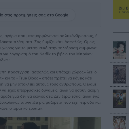
Βιμ Β
Συνέντ
ix στις προτιμήσεις σας στο Google
υς, αγόρια που μεταμορφώνονται σε λυκάνθρωπους, ή
λλόκοτα πλάσματα. Σας θυμίζει κάτι; Ασφαλώς. Ομως
ει χώρος για το μεταφυσικό στην τηλεόραση σύμφωνα
ι για λογαριασμό του Netflix το βιβλίο του Μπράιαν
οδίων.
ότυπη προσέγγιση, ασφαλώς και υπάρχει χώρος» λέει ο
ght» και το «True Blood» οπότε πρέπει να κάνεις κάτι
ιγμή να μην αποκλείει αυτούς τους ανθρώπους. Θέλαμε
ν να είχες υπερφυσικές δυνάμεις, αλλά να ήσουν ακόμη
παράδειγμα δεν θα έκανες σεξ; Δεν ξέρω εσάς, αλλά εγώ
ρικόλακας υπνωτίζει μια μαζορέτα που έχει περίοδο και
 κάνει στοματικό έρωτα».