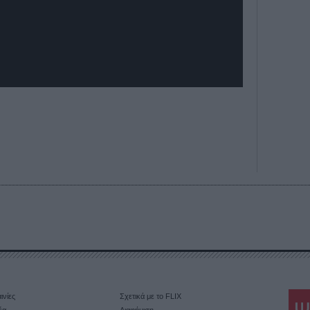
ινίες
Σχετικά με το FLIX
έα
Διαφήμιση