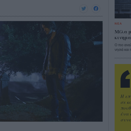
ΝΕΑ
Μίλα μ
κινημα
Ο πιο ανα
νησιά και 
Η επ
σε κ
πουθ
ένα 
συνα