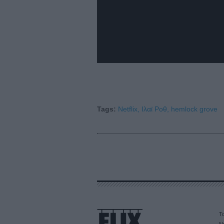
Tags:
Netflix,
Ιλαϊ Ροθ,
hemlock grove
Τα
Ν