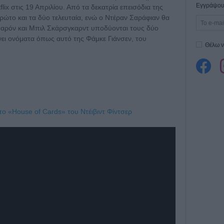
Εγγράψου 
ix στις 19 Απριλίου. Από τα δεκατρία επεισόδια της
πρώτο και τα δύο τελευταία, ενώ ο Ντέραν Σαράφιαν θα
υαρόν και Μπιλ Σκάρσγκαρντ υποδύονται τους δύο
ει ονόματα όπως αυτό της Φάμκε Γιάνσεν, του
Θέλω ν
το «House of Cards» του Ντέιβιντ Φίντσερ