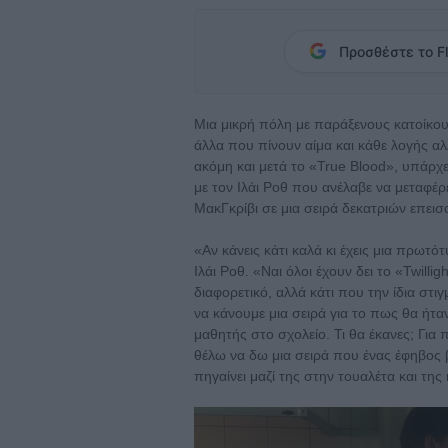
Προσθέστε το Fl
Μια μικρή πόλη με παράξενους κατοίκο
άλλα που πίνουν αίμα και κάθε λογής α
ακόμη και μετά το «True Blood», υπάρχ
με τον Ιλάι Ροθ που ανέλαβε να μεταφέρε
ΜακΓκρίβι σε μια σειρά δεκατριών επεισ
«Αν κάνεις κάτι καλά κι έχεις μια πρωτ
Ιλάι Ροθ. «Ναι όλοι έχουν δει το «Twilli
διαφορετικό, αλλά κάτι που την ίδια στ
να κάνουμε μια σειρά για το πως θα ήτα
μαθητής στο σχολείο. Τι θα έκανες; Για 
θέλω να δω μια σειρά που ένας έφηβος β
πηγαίνει μαζί της στην τουαλέτα και της