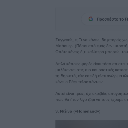
Προσθέστε το Fl
Συγγενείς, ε; Τι να κάνεις, δε μπορείς 
Μπάουερ. (Πόσοι από εμάς δεν υποστήρ
Οπότε κάνεις ό,τι καλύτερο μπορείς, του
Απλά κάποιες φορές είναι τόσο απίστευτα 
μπλέκονται στις πιο κουραστικές καταστ
τη Βηρυττό, είτε επειδή είναι ανώριμα κλα
κάνει ο Ράφι τελοσπάντων.
Αυτοί είναι τρεις, όχι ακριβώς απογοητ
πως θα ήταν λίγο ζόρι να τους έχουμε σ
3. Ντέινα («Homeland»)