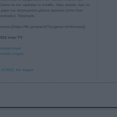
άνσα να του «φιλήσει το σπαθί», λίγες σκηνές πριν το
 η μάμα του ανησυχούσε μήπως κρυώσει (ούτε όταν
αιολογίες). Παιχταράς.
rones»](https://flix.gr/search/?q=game+of+thrones)]
2012 στην TV
:
ποχαιρετισμοί
ουσικές στιγμές
 of 2012,
the league