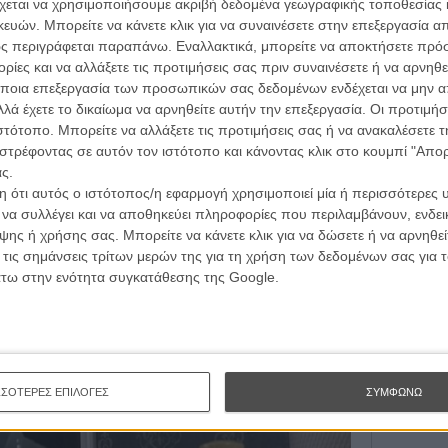
κινηματογραφική εβδομάδα
, έγινε κομμάτι μιας πλοκής που θα είχαν απορρίψει όχι
L’ Affaire
χεται να χρησιμοποιήσουμε ακριβή δεδομένα γεωγραφικής τοποθεσίας 
Ζαν-Πολ 
του «Friday Night Lights», άρχισε να είναι μουτρωμένη
 τον τρόπο του flix
ών. Μπορείτε να κάνετε κλικ για να συναινέσετε στην επεξεργασία απ
ύρω της, να φοράει συνεχώς τα ίδια μποτάκια (εμ, δε
ς περιγράφεται παραπάνω. Εναλλακτικά, μπορείτε να αποκτήσετε πρό
ράπονο πολλών, απλά το μεταφέρω, αλλά σοβαρά ρε
ίες και να αλλάξετε τις προτιμήσεις σας πριν συναινέσετε ή να αρνηθεί
wsletter
του flix, στο inbox σου
ριστικός έφηβος που έχουμε δει ποτέ στην τηλεόραση,
ποια επεξεργασία των προσωπικών σας δεδομένων ενδέχεται να μην απ
αμός. Και ασχολούμαστε με τα νευράκια της Ντέινα. Άσε
λά έχετε το δικαίωμα να αρνηθείτε αυτήν την επεξεργασία. Οι προτιμήσ
τογραφικές ειδήσεις | νέες ταινίες | πρόγραμμα αιθουσών για όλη την Ελλάδα |
ιστότοπο. Μπορείτε να αλλάξετε τις προτιμήσεις σας ή να ανακαλέσετε
Οδύσ
ές | συνεντεύξεις | απόψεις | αφιερώματα | διαγωνισμοί
στρέφοντας σε αυτόν τον ιστότοπο και κάνοντας κλικ στο κουμπί "Απ
»](https://flix.gr/news/etoimasoy-gia-th-2h-sezon-toy-
ς.
Save
 ότι αυτός ο ιστότοπος/η εφαρμογή χρησιμοποιεί μία ή περισσότερες 
Καμπ
ι να συλλέγει και να αποθηκεύει πληροφορίες που περιλαμβάνουν, ενδεικ
ΕΓΓΡΑΦΗ
ης ή χρήσης σας. Μπορείτε να κάνετε κλικ για να δώσετε ή να αρνηθε
Ο Τζ
διαπ
 τις σημάνσεις τρίτων μερών της για τη χρήση των δεδομένων σας για
άτω στην ενότητα συγκατάθεσης της Google.
10 κ
τον 
Spid
ΣΣΟΤΕΡΕΣ ΕΠΙΛΟΓΕΣ
ΣΥΜΦΩΝΩ