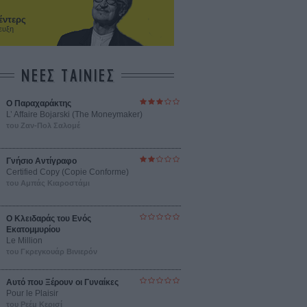
έντερς
ευξη
ΝΕΕΣ ΤΑΙΝΙΕΣ
Ο Παραχαράκτης
L’ Affaire Bojarski (The Moneymaker)
του Ζαν-Πολ Σαλομέ
Γνήσιο Αντίγραφο
Certified Copy (Copie Conforme)
του Αμπάς Κιαροστάμι
Ο Κλειδαράς του Ενός
Εκατομμυρίου
Le Million
του Γκρεγκουάρ Βινιερόν
Αυτό που Ξέρουν οι Γυναίκες
Pour le Plaisir
του Ρεέμ Κερισί