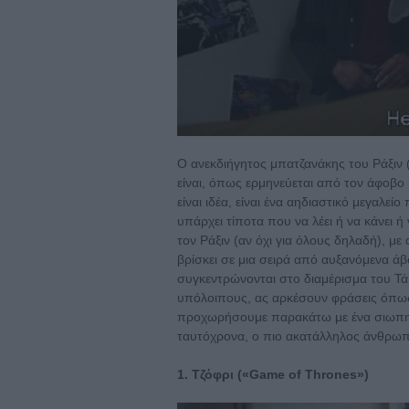
Ο ανεκδιήγητος μπατζανάκης του Ράξιν 
είναι, όπως ερμηνεύεται από τον άφοβο
είναι ιδέα, είναι ένα αηδιαστικό μεγαλεί
υπάρχει τίποτα που να λέει ή να κάνει ή
τον Ράξιν (αν όχι για όλους δηλαδή), μ
βρίσκει σε μια σειρά από αυξανόμενα άβο
συγκεντρώνονται στο διαμέρισμα του Τάκο
υπόλοιπους, ας αρκέσουν φράσεις όπως «μ
προχωρήσουμε παρακάτω με ένα σιωπηλ
ταυτόχρονα, ο πιο ακατάλληλος άνθρωπος
1. Τζόφρι («Game of Thrones»)