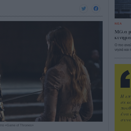
ΝΕΑ
Μίλα μ
κινημα
Ο πιο ανα
νησιά και 
Η επ
σε κ
πουθ
ένα 
συνα
υ στο «Game of Thrones»