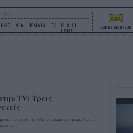
 days
ΙΝΙΕΣ
ΝΕΑ
ΘΕΜΑΤΑ
TV
FLIX AT
ΟΔΗΓΟΣ ΑΙΘΟΥΣΩΝ
HOME
στην TV: Τρεις
ενείς
χρονιάς μέσα από -τι άλλο- μια σειρά από μικρές λίστες.
ογένεια.