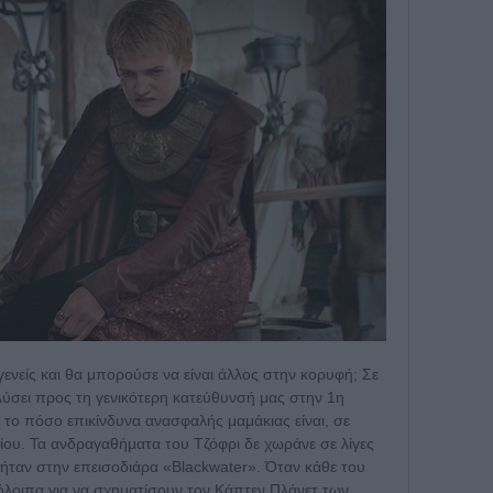
γγενείς και θα μπορούσε να είναι άλλος στην κορυφή; Σε
λύσει προς τη γενικότερη κατεύθυνσή μας στην 1η
το πόσο επικίνδυνα ανασφαλής μαμάκιας είναι, σε
ου. Τα ανδραγαθήματα του Τζόφρι δε χωράνε σε λίγες
ήταν στην επεισοδιάρα «Blackwater». Όταν κάθε του
όλοιπα για να σχηματίσουν τον Κάπτεν Πλάνετ των