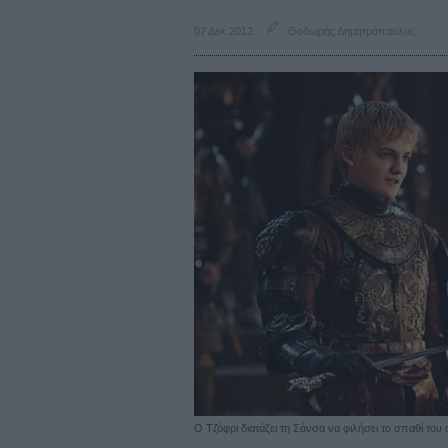
07 Δεκ 2012
Θοδωρής Δημητρόπουλος
Ο Τζόφρι διατάζει τη Σάνσα να φιλήσει το σπαθί το