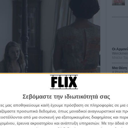
Οι Αρμονί
Werckmei
Μπέλα Τα
Μια Θέση 
A Place in
Τζορτζ Στί
Οδύσσεια
The Odys
Κρίστοφε
Σεβόμαστε την ιδιωτικότητά σας
άτες μας αποθηκεύουμε και/ή έχουμε πρόσβαση σε πληροφορίες σε μια
Ψηλά Τακ
Tacones l
ργαζόμαστε προσωπικά δεδομένα, όπως μοναδικοί αναγνωριστικοί και 
Πέδρο Αλ
στέλλονται από μια συσκευή για εξατομικευμένες διαφημίσεις και περ
α τα βλέπεις όλα σινεμά...
αι μετά η Ντέινα έμπλεξε με το γιο του αντιπροέδρου,
εχομένου, έρευνα ακροατηρίου και ανάπτυξη υπηρεσιών.
Με την άδειά σα
Ο Παραχα