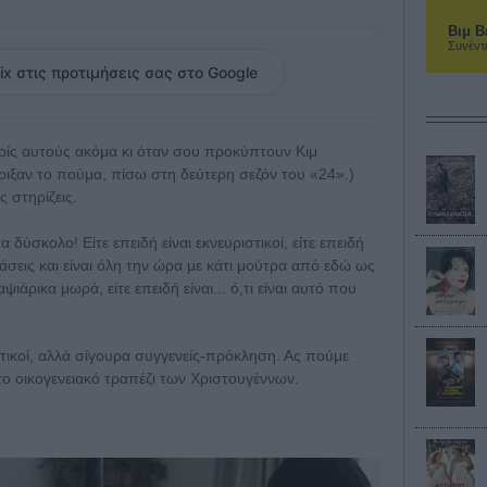
Βιμ Β
Συνέντ
ix στις προτιμήσεις σας στο Google
χωρίς αυτούς ακόμα κι όταν σου προκύπτουν Κιμ
ιξαν το πούμα, πίσω στη δεύτερη σεζόν του «24».)
ς στηρίζεις.
δύσκολο! Είτε επειδή είναι εκνευριστικοί, είτε επειδή
άσεις και είναι όλη την ώρα με κάτι μούτρα από εδώ ως
ψιάρικα μωρά, είτε επειδή είναι... ό,τι είναι αυτό που
ευτικοί, αλλά σίγουρα συγγενείς-πρόκληση. Ας πούμε
το οικογενειακό τραπέζι των Χριστουγέννων.