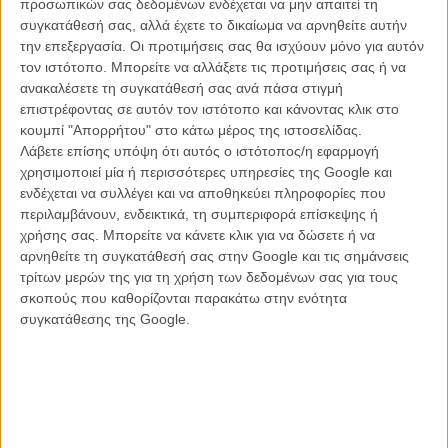
προσωπικών σας δεδομένων ενδέχεται να μην απαιτεί τη
συγκατάθεσή σας, αλλά έχετε το δικαίωμα να αρνηθείτε αυτήν
την επεξεργασία. Οι προτιμήσεις σας θα ισχύουν μόνο για αυτόν
τον ιστότοπο. Μπορείτε να αλλάξετε τις προτιμήσεις σας ή να
ανακαλέσετε τη συγκατάθεσή σας ανά πάσα στιγμή
Δείτε ακόμη
:
Φόνος, εκδίκηση, αίμα, βυζιά... Το καστ του «Game
επιστρέφοντας σε αυτόν τον ιστότοπο και κάνοντας κλικ στο
of Thrones» προσπαθεί να συνοψίσει τη σειρά σε 30 δευτερόλεπτα
κουμπί "Απορρήτου" στο κάτω μέρος της ιστοσελίδας.
Λάβετε επίσης υπόψη ότι αυτός ο ιστότοπος/η εφαρμογή
Τα βίντεο που ακολουθούν μάς συστήνουν τις Sand Snakes (τις
χρησιμοποιεί μία ή περισσότερες υπηρεσίες της Google και
κόρες του Ομπεριν που θα ζητήσουν εκδίκηση για το θάνατο του
ενδέχεται να συλλέγει και να αποθηκεύει πληροφορίες που
πατέρα του), το νέο πιο σκοτεινό λουκ της Σανσα και την ομάδα
περιλαμβάνουν, ενδεικτικά, τη συμπεριφορά επίσκεψης ή
πίσω από την εντυπωσιακή κατασκευή των σκηνικών της σειράς.
χρήσης σας. Μπορείτε να κάνετε κλικ για να δώσετε ή να
αρνηθείτε τη συγκατάθεσή σας στην Google και τις σημάνσεις
τρίτων μερών της για τη χρήση των δεδομένων σας για τους
σκοπούς που καθορίζονται παρακάτω στην ενότητα
συγκατάθεσης της Google.