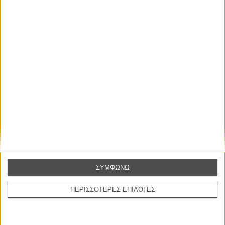
Μια μέρα στα γυρίσματα του «Game of Thrones»
ΕΓΓΡΑΦΗ
10 πράγματα που μάθαμε από το trailer του Game of Thrones 5
«Justice has a price»: επιτέλους τρέιλερ για τον 5ο κύκλο του
«Game of Thrones»
Ολος ο 4ος κύκλος του «Game of Thrones» με τον τρόπο του
Flix
Tags:
Game of Thrones 5
ΜΗ ΧΑΣΕΤΕ
ΣΥΜΦΩΝΩ
ΠΕΡΙΣΣΟΤΕΡΕΣ ΕΠΙΛΟΓΕΣ