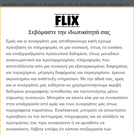
μετράει το μέγεθος ή το μεγαλείο ενός εν δυνάμει ηγέτη, νιώσαμε
το
πέπλο θανάτου που σκεπάζει το Γουέστερος σε ένα ακόμη
χορταστικό τρέιλερ
,
απολαύσαμε μια extender εκδοχή του τρέιλερ
που είναι ό,τι πιο κοντινό είδαμε ποτέ στον πέμπτο κύκλο,
γελάσαμε
με την προσπάθεια του καστ να συνοψίσει τη σειρά σε 30
Σεβόμαστε την ιδιωτικότητά σας
δευτερόλεπτα
και
διαβάσαμε με αγωνία τι ακριβώς φέρνει το μέλλον
Εμείς και οι συνεργάτες μας αποθηκεύουμε και/ή έχουμε
για το μεγάλο... φινάλε
του «Game of Thrones».
πρόσβαση σε πληροφορίες σε μια συσκευή, όπως τα cookies,
και επεξεργαζόμαστε προσωπικά δεδομένα, όπως μοναδικοί
Πλησιάζοντας ακόμη περισσότερο στην έναρξη του πέμπτου
αναγνωριστικοί και προσαρμοσμένες πληροφορίες που
κύκλου του «Game of Thrones» στις 12 Απριλίου (ανήμερα
αποστέλλονται από μια συσκευή για εξατομικευμένες διαφημίσεις
Κυριακής του Πάσχα για την Ελλάδα), το HBO προσφέρει μερικές
και περιεχόμενο, μέτρηση διαφήμισης και περιεχομένου, έρευνα
ακόμη δόσεις γνωριμίας με όλα όσα θα συναντήσουμε εκεί.
ακροατηρίου και ανάπτυξη υπηρεσιών.
Με την άδειά σας, εμείς
και οι συνεργάτες μας ενδέχεται να χρησιμοποιήσουμε ακριβή
δεδομένα γεωγραφικής τοποθεσίας και ταυτοποίησης μέσω
σάρωσης συσκευών. Μπορείτε να κάνετε κλικ για να συναινέσετε
στην επεξεργασία από εμάς και τους συνεργάτες μας όπως
περιγράφεται παραπάνω. Εναλλακτικά, μπορείτε να αποκτήσετε
πρόσβαση σε πιο λεπτομερείς πληροφορίες και να αλλάξετε τις
προτιμήσεις σας πριν συναινέσετε ή να αρνηθείτε να
συναινέσετε.
Λάβετε υπόψη ότι κάποια επεξεργασία των