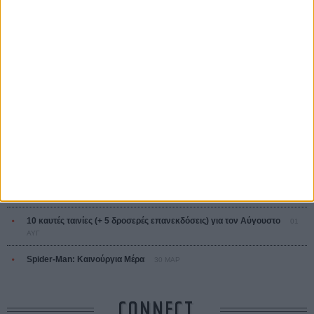
Ζαν-Πολ Σαλομέ
ΤΑ ΠΙΟ
ΔΙΑΒΑΣΜΕΝΑ
Οδύσσεια
01 ΙΟΥΛ
Save the Date! Δείτε πρώτοι το «Σεξ και Αίμα στο Καμπ Μίασμα»!
05
ΑΥΓ
Ο Τζάρεντ Λέτο αρνείται τις καταγγελίες: «Δεν έχω διαπράξει ποτέ
σεξουαλική επίθεση»
30 ΙΟΥΛ
10 καυτές ταινίες (+ 5 δροσερές επανεκδόσεις) για τον Αύγουστο
01
ΑΥΓ
Spider-Man: Καινούργια Μέρα
30 ΜΑΡ
CONNECT