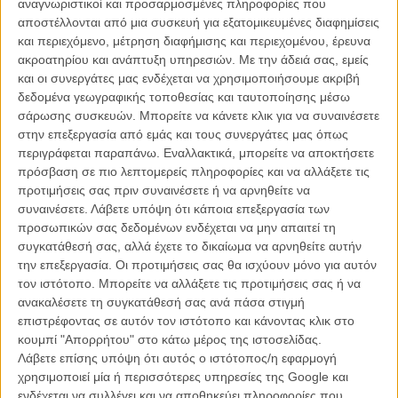
αναγνωριστικοί και προσαρμοσμένες πληροφορίες που
«Tinker, Tailor, Soldier, Spy»: κατασκοπικό ραντεβού με
αποστέλλονται από μια συσκευή για εξατομικευμένες διαφημίσεις
τους συντελεστές
και περιεχόμενο, μέτρηση διαφήμισης και περιεχομένου, έρευνα
ακροατηρίου και ανάπτυξη υπηρεσιών.
Με την άδειά σας, εμείς
ΝΕΑ
/
05 ΣΕΠ 2011
/
Γιώργος Κρασσακόπουλος
και οι συνεργάτες μας ενδέχεται να χρησιμοποιήσουμε ακριβή
δεδομένα γεωγραφικής τοποθεσίας και ταυτοποίησης μέσω
Ο Πολ Σμιθ σχεδιάζει για το «Tinker, Tailor, Soldier, Spy»
σάρωσης συσκευών. Μπορείτε να κάνετε κλικ για να συναινέσετε
ΝΕΑ
/
05 ΣΕΠ 2011
/
Λήδα Γαλανού
στην επεξεργασία από εμάς και τους συνεργάτες μας όπως
περιγράφεται παραπάνω. Εναλλακτικά, μπορείτε να αποκτήσετε
Πρόγραμμα 2011-2012 για τη Village Films
πρόσβαση σε πιο λεπτομερείς πληροφορίες και να αλλάξετε τις
προτιμήσεις σας πριν συναινέσετε ή να αρνηθείτε να
ΝΕΑ
/
12 ΣΕΠ 2011
/
Μανώλης Κρανάκης
συναινέσετε.
Λάβετε υπόψη ότι κάποια επεξεργασία των
προσωπικών σας δεδομένων ενδέχεται να μην απαιτεί τη
συγκατάθεσή σας, αλλά έχετε το δικαίωμα να αρνηθείτε αυτήν
την επεξεργασία. Οι προτιμήσεις σας θα ισχύουν μόνο για αυτόν
τον ιστότοπο. Μπορείτε να αλλάξετε τις προτιμήσεις σας ή να
ανακαλέσετε τη συγκατάθεσή σας ανά πάσα στιγμή
επιστρέφοντας σε αυτόν τον ιστότοπο και κάνοντας κλικ στο
κουμπί "Απορρήτου" στο κάτω μέρος της ιστοσελίδας.
Η επιτυχία είναι υπερτιμημένη. Δεν σε κάνει
Λάβετε επίσης υπόψη ότι αυτός ο ιστότοπος/η εφαρμογή
καλύτερο, δεν σε πάει πουθενά η επιτυχία. Είναι
χρησιμοποιεί μία ή περισσότερες υπηρεσίες της Google και
απλώς ένα ωραίο, ανεβαστικό, επιφανειακό
ενδέχεται να συλλέγει και να αποθηκεύει πληροφορίες που