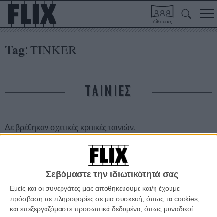
Αίθουσες
Tag
TINKER
:
ΤΑΙΝΙΕΣ
Δε βρέθηκαν σχετικές κριτικές ταινιών.
ΑΡΘΡΑ
Σεβόμαστε την ιδιωτικότητά σας
O Τζον Λε Καρέ σε ρόλο ηθοποιού στο «Tinker, Tailor,
Εμείς και οι συνεργάτες μας αποθηκεύουμε και/ή έχουμε
Soldier, Spy»
πρόσβαση σε πληροφορίες σε μια συσκευή, όπως τα cookies,
ΝΕΑ
/
24 ΑΥΓ 2011
/
Μανώλης Κρανάκης
και επεξεργαζόμαστε προσωπικά δεδομένα, όπως μοναδικοί