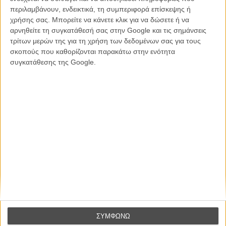
συναίσθημα.»
περιλαμβάνουν, ενδεικτικά, τη συμπεριφορά επίσκεψης ή
χρήσης σας. Μπορείτε να κάνετε κλικ για να δώσετε ή να
αρνηθείτε τη συγκατάθεσή σας στην Google και τις σημάνσεις
Βιμ Βέντερς
τρίτων μερών της για τη χρήση των δεδομένων σας για τους
Συνέντευξη
σκοπούς που καθορίζονται παρακάτω στην ενότητα
συγκατάθεσης της Google.
CONNECT
Εγγράψου στο εβδομαδιαίο newsletter μας.
ΕΓΓΡΑΦΗ
Θέλω να λαμβάνω τα newsletter σας.
ΣΥΜΦΩΝΩ