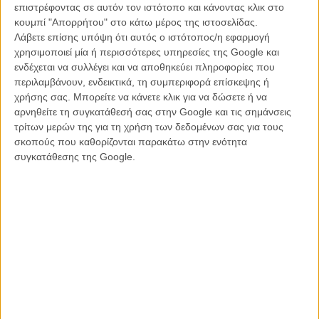
Νέες φωτογραφίες από τον Χίτσκοκ και το «Κορίτσι»
επιστρέφοντας σε αυτόν τον ιστότοπο και κάνοντας κλικ στο
του
κουμπί "Απορρήτου" στο κάτω μέρος της ιστοσελίδας.
Λάβετε επίσης υπόψη ότι αυτός ο ιστότοπος/η εφαρμογή
ΝΕΑ
/
01 ΑΥΓ 2012
/
Λήδα Γαλανού
χρησιμοποιεί μία ή περισσότερες υπηρεσίες της Google και
ενδέχεται να συλλέγει και να αποθηκεύει πληροφορίες που
Η Σιένα Μίλερ είναι η απόλυτη ξανθιά του Αλφρεντ
περιλαμβάνουν, ενδεικτικά, τη συμπεριφορά επίσκεψης ή
Χίτσκοκ;
χρήσης σας. Μπορείτε να κάνετε κλικ για να δώσετε ή να
ΝΕΑ
/
03 ΑΥΓ 2012
/
Λήδα Γαλανού
αρνηθείτε τη συγκατάθεσή σας στην Google και τις σημάνσεις
τρίτων μερών της για τη χρήση των δεδομένων σας για τους
Teaser trailers για το «The Girl»: Σαδισμός με το στιλ του
σκοπούς που καθορίζονται παρακάτω στην ενότητα
Χίτσκοκ!
συγκατάθεσης της Google.
ΝΕΑ
/
27 ΑΥΓ 2012
/
Λήδα Γαλανού
Ο Αλφρεντ Χίτσκοκ ήταν ένα τέρας; Δείτε το τρέιλερ
του «The Girl»!
ΝΕΑ
/
10 ΣΕΠ 2012
/
Μανώλης Κρανάκης
Tinker, Tailor, Soldier, Spy trailer 2
MULTIMEDIA
/
08 ΑΥΓ 2011
/
Flix Team