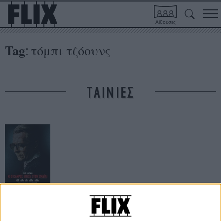
Αίθουσες
Tag
τόμπι τζόουνς
:
ΤΑΙΝΙΕΣ
Κι ο Κλήρος
Επεσε στον
Σμάιλι