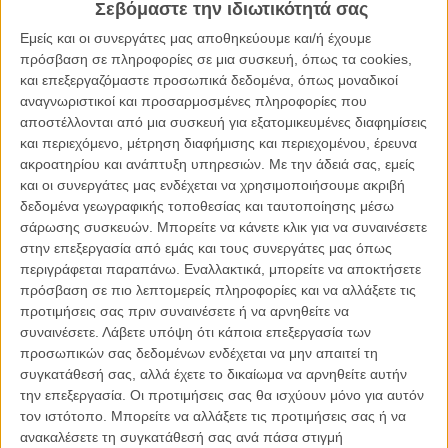
Σεβόμαστε την ιδιωτικότητά σας
ΑΡΘΡΑ
Εμείς και οι συνεργάτες μας αποθηκεύουμε και/ή έχουμε
πρόσβαση σε πληροφορίες σε μια συσκευή, όπως τα cookies,
και επεξεργαζόμαστε προσωπικά δεδομένα, όπως μοναδικοί
«Tinker, Tailor, Soldier, Spy»: δεύτερο τρέιλερ που… τα
αναγνωριστικοί και προσαρμοσμένες πληροφορίες που
σπάει!
αποστέλλονται από μια συσκευή για εξατομικευμένες διαφημίσεις
ΝΕΑ
/
08 ΑΥΓ 2011
/
Λήδα Γαλανού
και περιεχόμενο, μέτρηση διαφήμισης και περιεχομένου, έρευνα
ακροατηρίου και ανάπτυξη υπηρεσιών.
Με την άδειά σας, εμείς
και οι συνεργάτες μας ενδέχεται να χρησιμοποιήσουμε ακριβή
Θόλωσε το μάτι μας! Teaser για το «Red Lights» του
δεδομένα γεωγραφικής τοποθεσίας και ταυτοποίησης μέσω
Ροντρίγκο Κόρτες
σάρωσης συσκευών. Μπορείτε να κάνετε κλικ για να συναινέσετε
ΝΕΑ
/
24 ΣΕΠ 2011
/
Γιώργος Κρασσακόπουλος
στην επεξεργασία από εμάς και τους συνεργάτες μας όπως
περιγράφεται παραπάνω. Εναλλακτικά, μπορείτε να αποκτήσετε
Ο ήχος του τρόμου: «Berberian Sound Studio» του Πίτερ
πρόσβαση σε πιο λεπτομερείς πληροφορίες και να αλλάξετε τις
Στρίκλαντ
προτιμήσεις σας πριν συναινέσετε ή να αρνηθείτε να
συναινέσετε.
Λάβετε υπόψη ότι κάποια επεξεργασία των
ΝΕΑ
/
02 ΙΟΥΛ 2012
/
Γιώργος Κρασσακόπουλος
προσωπικών σας δεδομένων ενδέχεται να μην απαιτεί τη
συγκατάθεσή σας, αλλά έχετε το δικαίωμα να αρνηθείτε αυτήν
«Berberian Sound Studio»: Ουρλιάξτε ελεύθερα!
την επεξεργασία. Οι προτιμήσεις σας θα ισχύουν μόνο για αυτόν
ΝΕΑ
/
13 ΙΟΥΛ 2012
/
Γιώργος Κρασσακόπουλος
τον ιστότοπο. Μπορείτε να αλλάξετε τις προτιμήσεις σας ή να
ανακαλέσετε τη συγκατάθεσή σας ανά πάσα στιγμή