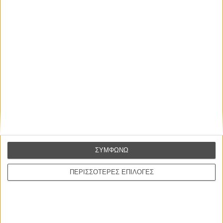
Η επιτυχία είναι υπερτιμημένη. Δεν σε κάνει
καλύτερο, δεν σε πάει πουθενά η επιτυχία. Είναι
απλώς ένα ωραίο, ανεβαστικό, επιφανειακό
συναίσθημα.»
Βιμ Βέντερς
Συνέντευξη
ΣΥΜΦΩΝΩ
ΠΕΡΙΣΣΟΤΕΡΕΣ ΕΠΙΛΟΓΕΣ
CONNECT
Εγγράψου στο εβδομαδιαίο newsletter μας.